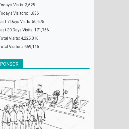
Today's Visits:
3,625
Today's Visitors:
1,636
Last 7 Days Visits:
50,675
Last 30 Days Visits:
171,766
Total Visits:
4,225,016
Total Visitors:
659,115
SPONSOR