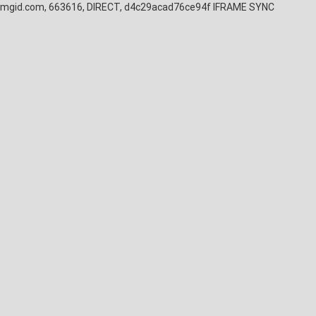
mgid.com, 663616, DIRECT, d4c29acad76ce94f
IFRAME SYNC