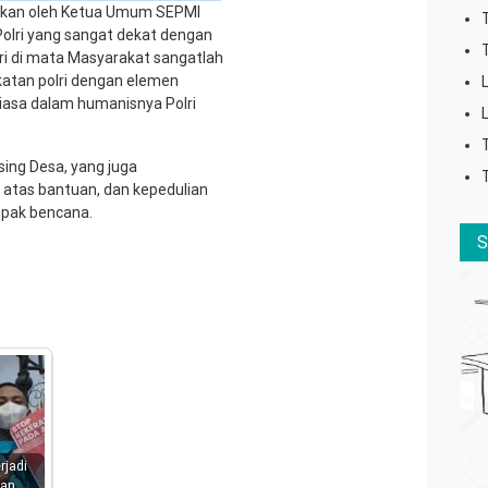
aikan oleh Ketua Umum SEPMI
 Polri yang sangat dekat dengan
lri di mata Masyarakat sangatlah
katan polri dengan elemen
iasa dalam humanisnya Polri
ing Desa, yang juga
 atas bantuan, dan kepedulian
mpak bencana.
rjadi
san