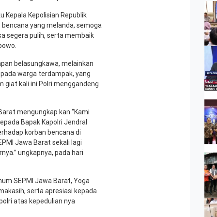
ku Kepala Kepolisian Republik
atas bencana yang melanda, semoga
sa segera pulih, serta membaik
abowo.
capan belasungkawa, melainkan
pada warga terdampak, yang
 giat kali ini Polri menggandeng
Barat mengungkap kan “Kami
kepada Bapak Kapolri Jendral
 terhadap korban bencana di
MI Jawa Barat sekali lagi
nya.” ungkapnya, pada hari
Umum SEPMI Jawa Barat, Yoga
akasih, serta apresiasi kepada
olri atas kepedulian nya