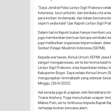
“Saya Jendral Polisi Listiyo Sigit Prabowo sela
Indonesia, turut prihatin, dan berduka cita 
para korban terdampak, dan lokasi bencana bi
seperti sedia kala” Ujar Kapolri Listiyo Sigit Pr
Dalam hal ini Kapolri bukan hanya memberi u
juga memberikan bantuan berupa sembako ke
juga melibatkan organisasi kepemudaan, dalam
Serikat Pelajar Muslimin Indonesia (SEPMI).
Kepada wartawan, Ketua Umum SEPMI Jawa 
sangat mengapresiasi, serta berterima kasih 
Listiyo Sigit Prabowo, atas kepedulian beliau
Kabupaten Bogor. Saya selaku Ketua Umum SEP
mengucapkan terimakasih yang sebesar-besar
Minggu, (26/6/2022).
Hal senada juga di ucapkan oleh Bendahara 
Triana Anshory, Yoga menuturkan ucapan terim
Mabes Polri, serta terkhusus kepada Bapak Kap
terhadap korban bencana alam.