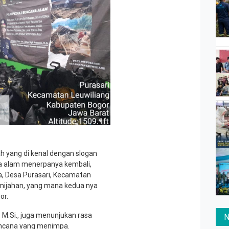
ah yang di kenal dengan slogan
na alam menerpanya kembali,
ua, Desa Purasari, Kecamatan
mijahan, yang mana kedua nya
or.
o. M.Si., juga menunjukan rasa
N
encana yang menimpa.