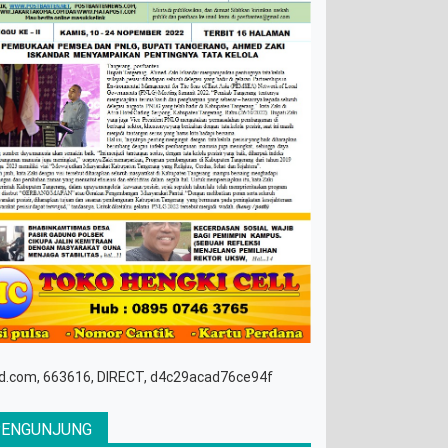
d.com, 663616, DIRECT, d4c29acad76ce94f
PENGUNJUNG