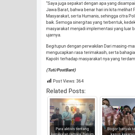
“Saya juga sepakat dengan apa yang disamp
Jawa Barat, bahwa benar hari ini kita melihat
Masyarakat, serta Humanis, sehingga citra Po
baik. Semoga sinergitas yang terbentuk, kede
masyarakat menjadi implementasi yang luar b
ujarnya.
Begitupun dengan perwakilan Dari masing-mas
mengucapkan rasa terimakasih, serta bahagia
Kapolri terhadap masyarakat nya yang terda
(Tuti/PostBant)
Post Views:
364
Related Posts:
Para aktivis tentang
Bogor banyak te
kenakalan remaja, belum
kasus kekera