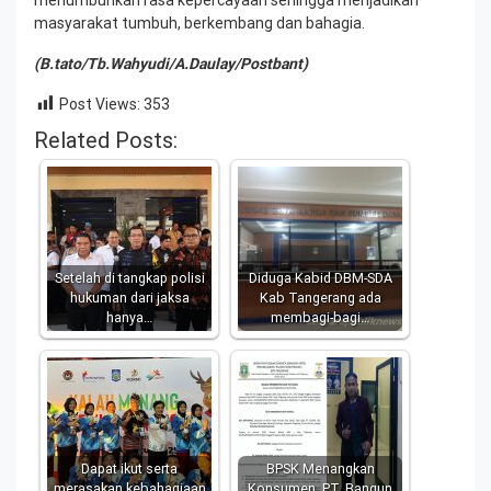
masyarakat tumbuh, berkembang dan bahagia.
(B.tato/Tb.Wahyudi/A.Daulay/Postbant)
Post Views:
353
Related Posts:
Setelah di tangkap polisi
Diduga Kabid DBM-SDA
hukuman dari jaksa
Kab Tangerang ada
hanya…
membagi-bagi…
Dapat ikut serta
BPSK Menangkan
merasakan kebahagiaan
Konsumen, PT. Bangun