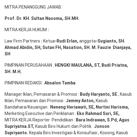
MITRA PENANGGUNG JAWAB :
Prof. Dr. KH. Sultan Nasoma,.SH.MH.
MITRA KERJA HUKUM
:
Law Firm Partners
:
Ketua
-Rudi
Erlan
,
anggota
-Sugianto
, SH.
Ahmad
Abidin
, SH,
Sutan
FH,
Nasation
, SH. M.
Fauzie
Dianjaya
,
SH
PIMPINAN PERUSAHAAN :
HENGKI MAULANA,.ST
, Budi
Pr
iatna
,
SH
. M.H
,
PIMPINAN REDAKSI :
Absalon Tamba
Manager Iklan, Pemasaran & Promosi :
Budy Haryanto, SE
, Kasub
Iklan, Pemasaran dan Promosi :
Jemmy Anton
,
Kasub
Bandahara/Keuangan :
Neneng
Heriawati
, SE,
Nurtini
Harisma
,
Merketing Executive dan Periklanan :
Eko
Rahmad Suri
,
SE,
MITRA KERJA Reporter Pendidikan :
Bara
Indrawan
,
S.Pd
,
Agus
Supriyatna
.
ST
,
Kasub Biro Hukum dan Politik :
Jonson
S
upriyanto
.
Kepala Biro Investigasi & Konsultasi , Kosong, Kasub