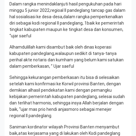
Dalam rangka menindaklanjuti hasil pengukuhan pada hari
minggu 5 junior 2022,regioal II pandeglang tancap gas dalam
hal sosialisasi ke desa-desa,dalam rangka pemperkenalkan
diri sebagai ksdi regional II pandeglang, 1baik ke pemerintah
tingkat kabupaten maupun ke tingkat desa dan konsumen,
“ujar saeful
Alhamdulillah kami disambut baik oleh dinas koperasi
kabupaten pandeglang,walaupun sedikit di tanya-tanya
perihal akte notaris dan kumham yang belum kami satukan
dalam pemberkasan, ” Ujar saeful
Sehingga kekurangan pemberkasan itu bisa di selesaikan
setelah kami konfirmasi ke Korwil provinsi Banten, dengan
demikian alhasil pendekatan kami dengan pemangku
kebijakan pemerintah kabupaten pandeglang, selesai sudah
dan terlihat harmonis, sehingga insya Allah berjalan dengan
baik, “ujar mas prio hendi anjasmoro sebagai menejer
regional II pandeglang.
Saniman kordinator wilayah Provinsi Banten menyambut
baik,atas kerjasama yang di lakukan oleh Ksdi pandeglang