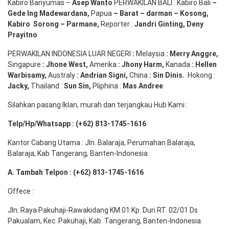
Kabiro Banyumas –
Asep
Wanto
PERWAKILAN BALI : Kabiro Bali
–
Gede
Ing
Madewardana
,
Papua
– Barat –
darman
–
Kosong
,
Kabiro
Sorong
–
Parmane
,
Reporter :
Jandri Ginting, Deny
Prayitno
PERWAKILAN INDONESIA LUAR NEGERI
:
Melaysia
: Merry
Anggre
,
Singapure
:
Jhone
West,
Amerika
:
Jhony
Harm,
Kanada
: Hellen
Warbisamy
,
Australy
:
Andrian
Signi
,
China
: Sin
Dinis
.
Hokong :
Jacky,
Thailand :
Sun Sin,
Pliphina :
Mas Andree
Silahkan pasang Iklan, murah dan terjangkau Hub Kami :
Telp/Hp/Whatsapp : (+62) 813-1745-1616
Kantor Cabang Utama : Jln. Balaraja, Perumahan Balaraja,
Balaraja, Kab Tangerang, Banten-Indonesia
A. Tambah Telpon : (+62) 813-1745-1616
Offece :
Jln. Raya Pakuhaji-Rawakidang KM.01 Kp. Duri RT. 02/01 Ds.
Pakualam, Kec. Pakuhaji, Kab. Tangerang, Banten-Indonesia.