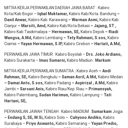
MITRA KERJA PERWAKILAN DAERAH JAWA BARAT : Kabiro
Kota/Kab Bogor –
Iqbal
Muktamar
,
Kabiro Kab/Kota. Bandung
–
Danil Anwar
,
Kabiro Kab. Karawang
–
Warman Asmi
,
Kabiro Kab.
Cianjur
–
Marsiti
,
Amd
,
Kabiro Kab/Kota Bekasi
– Jajang
, ST
,
Kabiro Kab Tasikmalaya –
Hermawan
, SE,
Kabiro Depok
– Riadi
Wangsa
,
A.Md
,
Kabiro Lembang
– Tety Rahmani
, S.sos,
Kabiro
Ciamis
– Yayan Hermawan
, S.IP,
Kabiro Cirebon
–
Hartati
,
A.Md
,
PERWAKILAN JAWA TIMUR : Kabiro Boyolali –
Drs.
Joko
Ardiano
,
Kabiro Surakarta –
Imas
Sumarni
,
Kabiro Madiun :
Markum
MITRA KERJA PERWAKILAN SUMATRA
:
Kabiro Aceh
– Andi
Rahman, SE
,
Kabiro Bengkulu
– Saman Asril
,
A.Md
,
Kabiro Medan
– Damai Anto
, S.sos,
Kabiro Padang
– Aspirizal
,
A.Md
,
Kabiro
Jambi
– Sarsani Anis
,
Kabiro Riau/Kep. Riau
– Primansyah
,
Kabiro Palembang,
Sudan
Harimun
,
Kabiro Lampung –
Tati
Hartani, SE
,
PERWAKILAN JAWAH TENGAH : Kabiro MADIUM :
Sumarkam
Jogja
–
Endang
S, SE,
M.Si
,
Kabiro Solo –
Cahyono
Andiko
,
Kabiro
Surabaya –
Priyo
Aswanto
,
Kabiro Semarang –
Yayan
Predio
,