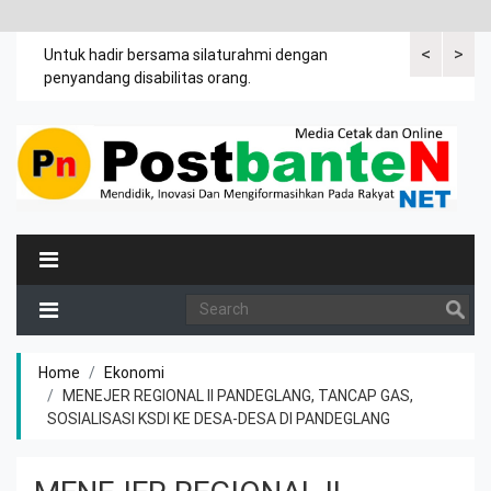
<
>
an
Untuk hadir bersama silaturahmi dengan
Bupati mengi
penyandang disabilitas orang.
khususnya ibu
rutin meman
Home
Ekonomi
MENEJER REGIONAL II PANDEGLANG, TANCAP GAS,
SOSIALISASI KSDI KE DESA-DESA DI PANDEGLANG