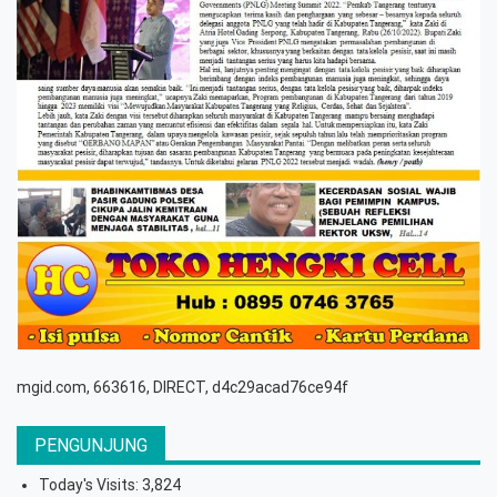
mgid.com, 663616, DIRECT, d4c29acad76ce94f
PENGUNJUNG
Today's Visits:
3,824