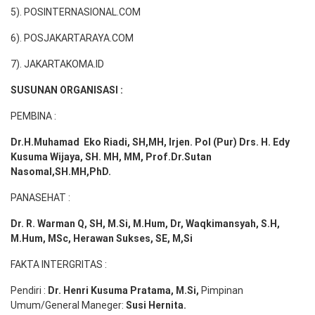
5). POSINTERNASIONAL.COM
6). POSJAKARTARAYA.COM
7). JAKARTAKOMA.ID
SUSUNAN ORGANISASI :
PEMBINA :
Dr.H.Muhamad
Eko
Riadi
, SH,MH
, Irjen. Pol (Pur) Drs. H. Edy
Kusuma Wijaya, SH. MH,
MM, Prof
.
Dr.Sutan
Nasomal,SH.MH,PhD.
PANASEHAT :
Dr. R. Warman Q, SH, M.Si, M.Hum
,
Dr, Waqkimansyah, S.H,
M.Hum, MSc
,
Herawan Sukses, SE, M,Si
FAKTA INTERGRITAS :
Pendiri :
Dr. Henri
Kusuma
Pratama, M.Si
,
Pimpinan
Umum/General Maneger:
Susi
Hernita.