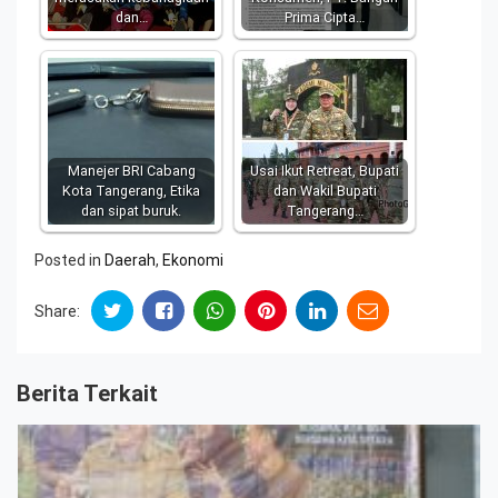
dan…
Prima Cipta…
Manejer BRI Cabang
Usai Ikut Retreat, Bupati
Kota Tangerang, Etika
dan Wakil Bupati
dan sipat buruk.
Tangerang…
Posted in
Daerah
,
Ekonomi
Share:
Berita Terkait