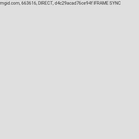
mgid.com, 663616, DIRECT, d4c29acad76ce94f
IFRAME SYNC