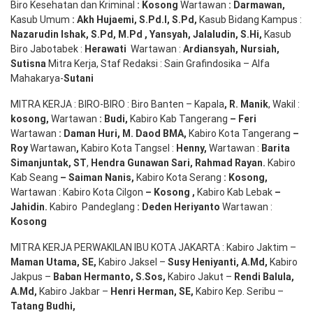
Biro Kesehatan dan Kriminal
:
Kosong
Wartawan
:
Darmawan
,
Kasub Umum
:
Akh Hujaemi, S.Pd.I, S.Pd
,
Kasub Bidang Kampus :
Nazarudin
Ishak
,
S.Pd
,
M.Pd
,
Yansyah
,
Jalaludin
,
S.Hi
,
Kasub
Biro Jabotabek :
Herawati
Wartawan :
Ardiansyah
,
Nursiah
,
Suti
s
na
Mitra Kerja, Staf Redaksi : Sain Grafindosika – Alfa
Mahakarya-
Sutani
MITRA KERJA : BIRO-BIRO : Biro Banten – Kapala
,
R. Manik
, Wakil :
kosong
,
Wartawan
:
Budi
,
Kabiro Kab Tangerang
–
Feri
Wartawan
:
Daman Huri, M. Daod BMA,
Kabiro Kota Tangerang
–
Roy
Wartawan
,
Kabiro Kota Tangsel :
Henny
,
Wartawan :
Barita
Simanjuntak, ST
,
Hendra
Gunawan
Sari
,
Rahmad Rayan
.
Kabiro
Kab Seang
–
Saiman Nanis
,
Kabiro Kota Serang
:
Kosong
,
Wartawan : Kabiro Kota Cilgon
–
Kosong
,
Kabiro Kab Lebak
–
Jahidin
.
Kabiro Pandeglang
: Deden
Heriyanto
Wartawan :
Kosong
MITRA KERJA PERWAKILAN IBU KOTA JAKARTA : Kabiro Jaktim –
Maman Utama, SE
,
Kabiro Jaksel –
Susy Heniyanti, A.Md
,
Kabiro
Jakpus –
Baban Hermanto, S.Sos
,
Kabiro Jakut –
Rendi
Balula
,
A.Md
,
Kabiro Jakbar –
Henri Herman, SE
,
Kabiro Kep. Seribu –
Tatang Budhi
,