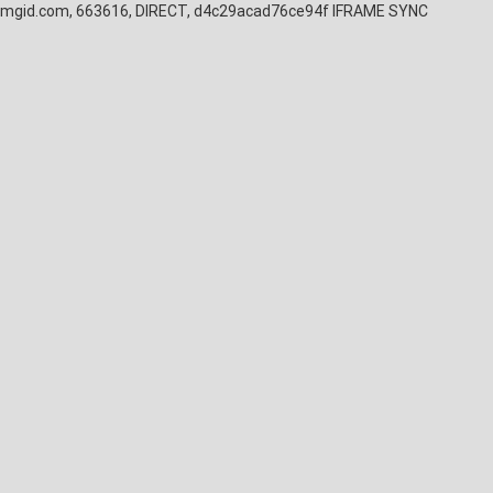
mgid.com, 663616, DIRECT, d4c29acad76ce94f
IFRAME SYNC