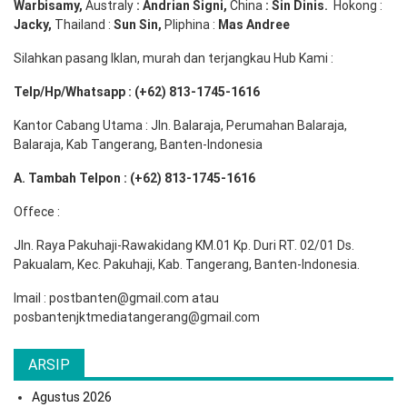
Warbisamy
,
Australy
:
Andrian
Signi
,
China
: Sin
Dinis
.
Hokong :
Jacky,
Thailand :
Sun Sin,
Pliphina :
Mas Andree
Silahkan pasang Iklan, murah dan terjangkau Hub Kami :
Telp/Hp/Whatsapp : (+62) 813-1745-1616
Kantor Cabang Utama : Jln. Balaraja, Perumahan Balaraja,
Balaraja, Kab Tangerang, Banten-Indonesia
A. Tambah Telpon : (+62) 813-1745-1616
Offece :
Jln. Raya Pakuhaji-Rawakidang KM.01 Kp. Duri RT. 02/01 Ds.
Pakualam, Kec. Pakuhaji, Kab. Tangerang, Banten-Indonesia.
Imail : postbanten@gmail.com atau
posbantenjktmediatangerang@gmail.com
ARSIP
Agustus 2026