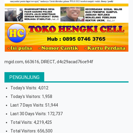
mgid.com, 663616, DIRECT, d4c29acad76ce94f
PENGUNJUNG
Today's Visits:
4,012
Today's Visitors:
1,958
Last 7 Days Visits:
51,944
Last 30 Days Visits:
172,737
Total Visits:
4,219,425
Total Visitors:
656,500