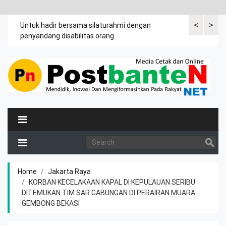
<
>
an
Untuk hadir bersama silaturahmi dengan
Bupati mengi
penyandang disabilitas orang.
khususnya ibu
rutin meman
Home
Jakarta Raya
KORBAN KECELAKAAN KAPAL DI KEPULAUAN SERIBU
DITEMUKAN TIM SAR GABUNGAN DI PERAIRAN MUARA
GEMBONG BEKASI