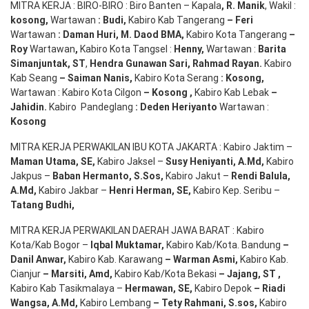
MITRA KERJA : BIRO-BIRO : Biro Banten – Kapala
,
R. Manik
, Wakil :
kosong
,
Wartawan
:
Budi
,
Kabiro Kab Tangerang
–
Feri
Wartawan
:
Daman Huri, M. Daod BMA,
Kabiro Kota Tangerang
–
Roy
Wartawan
,
Kabiro Kota Tangsel :
Henny
,
Wartawan :
Barita
Simanjuntak, ST
,
Hendra
Gunawan
Sari
,
Rahmad Rayan
.
Kabiro
Kab Seang
–
Saiman Nanis
,
Kabiro Kota Serang
:
Kosong
,
Wartawan : Kabiro Kota Cilgon
–
Kosong
,
Kabiro Kab Lebak
–
Jahidin
.
Kabiro Pandeglang
: Deden
Heriyanto
Wartawan :
Kosong
MITRA KERJA PERWAKILAN IBU KOTA JAKARTA : Kabiro Jaktim –
Maman Utama, SE
,
Kabiro Jaksel –
Susy Heniyanti, A.Md
,
Kabiro
Jakpus –
Baban Hermanto, S.Sos
,
Kabiro Jakut –
Rendi
Balula
,
A.Md
,
Kabiro Jakbar –
Henri Herman, SE
,
Kabiro Kep. Seribu –
Tatang Budhi
,
MITRA KERJA PERWAKILAN DAERAH JAWA BARAT : Kabiro
Kota/Kab Bogor –
Iqbal
Muktamar
,
Kabiro Kab/Kota. Bandung
–
Danil Anwar
,
Kabiro Kab. Karawang
–
Warman Asmi
,
Kabiro Kab.
Cianjur
–
Marsiti
,
Amd
,
Kabiro Kab/Kota Bekasi
– Jajang
, ST
,
Kabiro Kab Tasikmalaya –
Hermawan
, SE,
Kabiro Depok
– Riadi
Wangsa
,
A.Md
,
Kabiro Lembang
– Tety Rahmani
, S.sos,
Kabiro