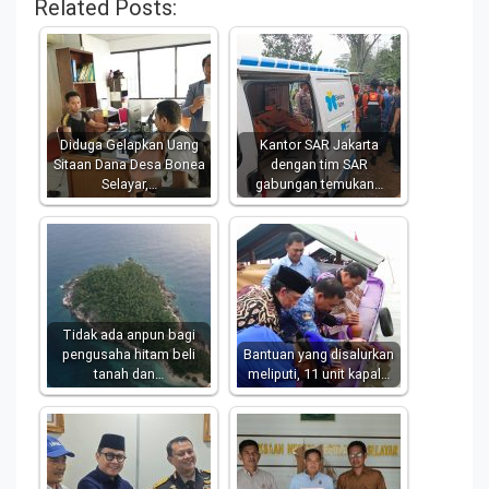
Related Posts:
Diduga Gelapkan Uang
Kantor SAR Jakarta
Sitaan Dana Desa Bonea
dengan tim SAR
Selayar,…
gabungan temukan…
Tidak ada anpun bagi
pengusaha hitam beli
Bantuan yang disalurkan
tanah dan…
meliputi, 11 unit kapal…