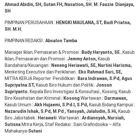
Ahmad
Abidin
, SH,
Sutan
FH,
Nasation
, SH. M.
Fauzie
Dianjaya
,
SH
PIMPINAN PERUSAHAAN :
HENGKI MAULANA,.ST
, Budi
Pr
iatna
,
SH
. M.H
,
PIMPINAN REDAKSI :
Absalon Tamba
Manager Iklan, Pemasaran & Promosi :
Budy Haryanto, SE
, Kasub
Iklan, Pemasaran dan Promosi :
Jemmy Anton
,
Kasub
Bandahara/Keuangan :
Neneng
Heriawati
, SE,
Nurtini
Harisma
,
Merketing Executive dan Periklanan :
Eko
Rahmad Suri
,
SE,
MITRA KERJA Reporter Pendidikan :
Bara
Indrawan
,
S.Pd
,
Agus
Supriyatna
.
ST
,
Kasub Biro Hukum dan Politik :
Jonson
S
upriyanto
.
Kepala Biro Investigasi & Konsultasi , Kosong, Kasub
Biro Kesehatan dan Kriminal
:
Kosong
Wartawan
:
Darmawan
,
Kasub Umum
:
Akh Hujaemi, S.Pd.I, S.Pd
,
Kasub Bidang Kampus :
Nazarudin
Ishak
,
S.Pd
,
M.Pd
,
Yansyah
,
Jalaludin
,
S.Hi
,
Kasub
Biro Jabotabek :
Herawati
Wartawan :
Ardiansyah
,
Nursiah
,
Suti
s
na
Mitra Kerja, Staf Redaksi : Sain Grafindosika – Alfa
Mahakarya-
Sutani