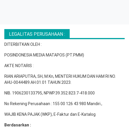
LEGALITAS PERUSAHAAN :
DITERBITKAN OLEH :
POSINDONESIA MEDIA MATAPOS (PT.PMM)
AKTE NOTARIS :
RIAN ARIAPUTRA, SH, M.Kn, MENTERI HUKUM DAN HAM RI NO.
AHU-0044489.AH.01.01 TAHUN 2023.
NIB. 1906230133795, NPWP.39.352.823.7-418.000
No Rekening Perusahaan : 155 00 126 43 980 Mandiri.,
WAJIB KENA PAJAK (WKP), E-Faktur dan E-Katalog
Berdasarkan :