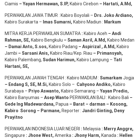
Ciamis
– Yayan Hermawan
, S.IP,
Kabiro Cirebon
–
Hartati
,
A.Md
,
PERWAKILAN JAWA TIMUR : Kabiro Boyolali –
Drs.
Joko
Ardiano
,
Kabiro Surakarta –
Imas
Sumarni
,
Kabiro Madiun :
Markum
MITRA KERJA PERWAKILAN SUMATRA
:
Kabiro Aceh
– Andi
Rahman, SE
,
Kabiro Bengkulu
– Saman Asril
,
A.Md
,
Kabiro Medan
– Damai Anto
, S.sos,
Kabiro Padang
– Aspirizal
,
A.Md
,
Kabiro
Jambi
– Sarsani Anis
,
Kabiro Riau/Kep. Riau
– Primansyah
,
Kabiro Palembang,
Sudan
Harimun
,
Kabiro Lampung –
Tati
Hartani, SE
,
PERWAKILAN JAWAH TENGAH : Kabiro MADIUM :
Sumarkam
Jogja
–
Endang
S, SE,
M.Si
,
Kabiro Solo –
Cahyono
Andiko
,
Kabiro
Surabaya –
Priyo
Aswanto
,
Kabiro Semarang –
Yayan
Predio
,
Kabiro Banyumas –
Asep
Wanto
PERWAKILAN BALI : Kabiro Bali
–
Gede
Ing
Madewardana
,
Papua
– Barat –
darman
–
Kosong
,
Kabiro
Sorong
–
Parmane
,
Reporter :
Jandri Ginting, Deny
Prayitno
PERWAKILAN INDONESIA LUAR NEGERI
:
Melaysia
: Merry
Anggre
,
Singapure
:
Jhone
West,
Amerika
:
Jhony
Harm,
Kanada
: Hellen