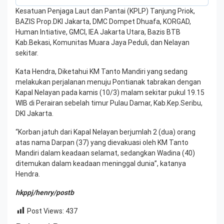
Kesatuan Penjaga Laut dan Pantai (KPLP) Tanjung Priok,
BAZIS Prop.DKI Jakarta, DMC Dompet Dhuafa, KORGAD,
Human Intiative, GMCI, IEA Jakarta Utara, Bazis BTB
Kab.Bekasi, Komunitas Muara Jaya Peduli, dan Nelayan
sekitar.
Kata Hendra, Diketahui KM Tanto Mandiri yang sedang
melakukan perjalanan menuju Pontianak tabrakan dengan
Kapal Nelayan pada kamis (10/3) malam sekitar pukul 19.15
WIB di Perairan sebelah timur Pulau Damar, Kab.Kep.Seribu,
DKI Jakarta.
“Korban jatuh dari Kapal Nelayan berjumlah 2 (dua) orang
atas nama Darpan (37) yang dievakuasi oleh KM Tanto
Mandiri dalam keadaan selamat, sedangkan Wadina (40)
ditemukan dalam keadaan meninggal dunia”, katanya
Hendra.
hkppj/henry/postb
Post Views:
437