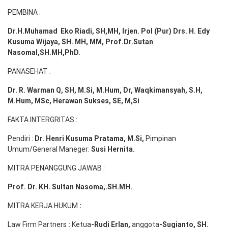
PEMBINA :
Dr.H.Muhamad
Eko
Riadi
, SH,MH
, Irjen. Pol (Pur) Drs. H. Edy
Kusuma Wijaya, SH. MH,
MM, Prof
.
Dr.Sutan
Nasomal,SH.MH,PhD.
PANASEHAT :
Dr. R. Warman Q, SH, M.Si, M.Hum
,
Dr, Waqkimansyah, S.H,
M.Hum, MSc
,
Herawan Sukses, SE, M,Si
FAKTA INTERGRITAS :
Pendiri :
Dr. Henri
Kusuma
Pratama, M.Si
,
Pimpinan
Umum/General Maneger:
Susi
Hernita.
MITRA PENANGGUNG JAWAB :
Prof. Dr. KH. Sultan Nasoma,.SH.MH.
MITRA KERJA HUKUM
:
Law Firm Partners
:
Ketua
-Rudi
Erlan
,
anggota
-Sugianto
, SH.