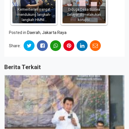
Kementerian sangat
Diduga Desa Bonea
mendukung langkah-
Selayar di melakukan
langkah HMNI…
korupsi.
Posted in
Daerah
,
Jakarta Raya
Share:
Berita Terkait