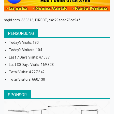
mgid.com, 663616, DIRECT, d4c29acad76ce94f
PENGUNJUNG
Today's Visits:
190
Today's Visitors:
104
Last 7 Days Visits:
47,537
Last 30 Days Visits:
169,323
Total Visits:
4,227,642
Total Visitors:
660,130
SPONSOR