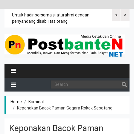
<
>
an
Untuk hadir bersama silaturahmi dengan
Bupati mengi
penyandang disabilitas orang.
khususnya ibu
rutin meman
Home
Kriminal
Keponakan Bacok Paman Gegara Rokok Sebatang
Keponakan Bacok Paman