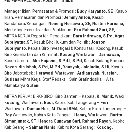
PIMPINAN REDAKSI :
Absalon Tamba
Manager Iklan, Pemasaran & Promosi :
Budy Haryanto, SE
, Kasub
Iklan, Pemasaran dan Promosi :
Jemmy Anton
,
Kasub
Bandahara/Keuangan :
Neneng
Heriawati
, SE,
Nurtini
Harisma
,
Merketing Executive dan Periklanan :
Eko
Rahmad Suri
,
SE,
MITRA KERJA Reporter Pendidikan :
Bara
Indrawan
,
S.Pd
,
Agus
Supriyatna
.
ST
,
Kasub Biro Hukum dan Politik :
Jonson
S
upriyanto
.
Kepala Biro Investigasi & Konsultasi , Kosong, Kasub
Biro Kesehatan dan Kriminal
:
Kosong
Wartawan
:
Darmawan
,
Kasub Umum
:
Akh Hujaemi, S.Pd.I, S.Pd
,
Kasub Bidang Kampus :
Nazarudin
Ishak
,
S.Pd
,
M.Pd
,
Yansyah
,
Jalaludin
,
S.Hi
,
Kasub
Biro Jabotabek :
Herawati
Wartawan :
Ardiansyah
,
Nursiah
,
Suti
s
na
Mitra Kerja, Staf Redaksi : Sain Grafindosika – Alfa
Mahakarya-
Sutani
MITRA KERJA : BIRO-BIRO : Biro Banten – Kapala
,
R. Manik
, Wakil :
kosong
,
Wartawan
:
Budi
,
Kabiro Kab Tangerang
–
Feri
Wartawan
:
Daman Huri, M. Daod BMA,
Kabiro Kota Tangerang
–
Roy
Wartawan
,
Kabiro Kota Tangsel :
Henny
,
Wartawan :
Barita
Simanjuntak, ST
,
Hendra
Gunawan
Sari
,
Rahmad Rayan
.
Kabiro
Kab Seang
–
Saiman Nanis
,
Kabiro Kota Serang
:
Kosong
,