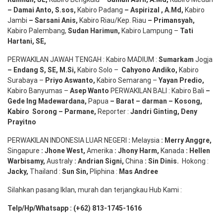
– Damai Anto
, S.sos,
Kabiro Padang
– Aspirizal
,
A.Md
,
Kabiro
Jambi
– Sarsani Anis
,
Kabiro Riau/Kep. Riau
– Primansyah
,
Kabiro Palembang,
Sudan
Harimun
,
Kabiro Lampung –
Tati
Hartani, SE
,
PERWAKILAN JAWAH TENGAH : Kabiro MADIUM :
Sumarkam
Jogja
–
Endang
S, SE,
M.Si
,
Kabiro Solo –
Cahyono
Andiko
,
Kabiro
Surabaya –
Priyo
Aswanto
,
Kabiro Semarang –
Yayan
Predio
,
Kabiro Banyumas –
Asep
Wanto
PERWAKILAN BALI : Kabiro Bali
–
Gede
Ing
Madewardana
,
Papua
– Barat –
darman
–
Kosong
,
Kabiro
Sorong
–
Parmane
,
Reporter :
Jandri Ginting, Deny
Prayitno
PERWAKILAN INDONESIA LUAR NEGERI
:
Melaysia
: Merry
Anggre
,
Singapure
:
Jhone
West,
Amerika
:
Jhony
Harm,
Kanada
: Hellen
Warbisamy
,
Australy
:
Andrian
Signi
,
China
: Sin
Dinis
.
Hokong :
Jacky,
Thailand :
Sun Sin,
Pliphina :
Mas Andree
Silahkan pasang Iklan, murah dan terjangkau Hub Kami :
Telp/Hp/Whatsapp : (+62) 813-1745-1616