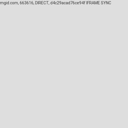
mgid.com, 663616, DIRECT, d4c29acad76ce94f
IFRAME SYNC