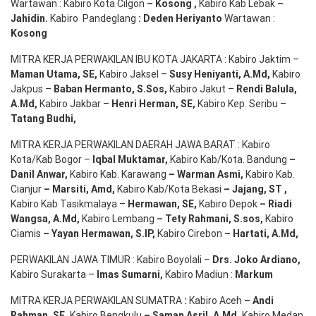
Wartawan : Kabiro Kota Cilgon
–
Kosong
,
Kabiro Kab Lebak
–
Jahidin
.
Kabiro Pandeglang
: Deden
Heriyanto
Wartawan :
Kosong
MITRA KERJA PERWAKILAN IBU KOTA JAKARTA : Kabiro Jaktim –
Maman Utama, SE
,
Kabiro Jaksel –
Susy Heniyanti, A.Md
,
Kabiro
Jakpus –
Baban Hermanto, S.Sos
,
Kabiro Jakut –
Rendi
Balula
,
A.Md
,
Kabiro Jakbar –
Henri Herman, SE
,
Kabiro Kep. Seribu –
Tatang Budhi
,
MITRA KERJA PERWAKILAN DAERAH JAWA BARAT : Kabiro
Kota/Kab Bogor –
Iqbal
Muktamar
,
Kabiro Kab/Kota. Bandung
–
Danil Anwar
,
Kabiro Kab. Karawang
–
Warman Asmi
,
Kabiro Kab.
Cianjur
–
Marsiti
,
Amd
,
Kabiro Kab/Kota Bekasi
– Jajang
, ST
,
Kabiro Kab Tasikmalaya –
Hermawan
, SE,
Kabiro Depok
– Riadi
Wangsa
,
A.Md
,
Kabiro Lembang
– Tety Rahmani
, S.sos,
Kabiro
Ciamis
– Yayan Hermawan
, S.IP,
Kabiro Cirebon
–
Hartati
,
A.Md
,
PERWAKILAN JAWA TIMUR : Kabiro Boyolali –
Drs.
Joko
Ardiano
,
Kabiro Surakarta –
Imas
Sumarni
,
Kabiro Madiun :
Markum
MITRA KERJA PERWAKILAN SUMATRA
:
Kabiro Aceh
– Andi
Rahman, SE
,
Kabiro Bengkulu
– Saman Asril
,
A.Md
,
Kabiro Medan