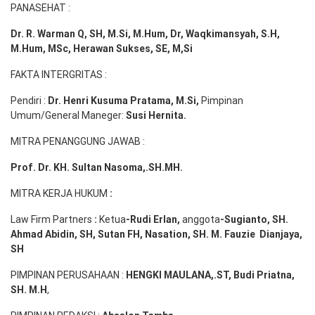
PANASEHAT :
Dr. R. Warman Q, SH, M.Si, M.Hum
,
Dr, Waqkimansyah, S.H,
M.Hum, MSc
,
Herawan Sukses, SE, M,Si
FAKTA INTERGRITAS :
Pendiri :
Dr. Henri
Kusuma
Pratama, M.Si
,
Pimpinan
Umum/General Maneger:
Susi
Hernita.
MITRA PENANGGUNG JAWAB :
Prof. Dr. KH. Sultan Nasoma,.SH.MH.
MITRA KERJA HUKUM
:
Law Firm Partners
:
Ketua
-Rudi
Erlan
,
anggota
-Sugianto
, SH.
Ahmad
Abidin
, SH,
Sutan
FH,
Nasation
, SH. M.
Fauzie
Dianjaya
,
SH
PIMPINAN PERUSAHAAN :
HENGKI MAULANA,.ST
, Budi
Pr
iatna
,
SH
. M.H
,