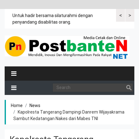
<
>
an
Untuk hadir bersama silaturahmi dengan
Bupati mengi
penyandang disabilitas orang.
khususnya ibu
rutin meman
Home
News
Kapolresta Tangerang Dampingi Danrem Wijayakrama
Sambut Kedatangan Nakes dari Mabes TNI