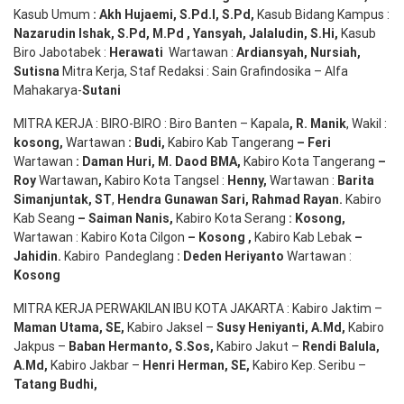
Kasub Umum
:
Akh Hujaemi, S.Pd.I, S.Pd
,
Kasub Bidang Kampus :
Nazarudin
Ishak
,
S.Pd
,
M.Pd
,
Yansyah
,
Jalaludin
,
S.Hi
,
Kasub
Biro Jabotabek :
Herawati
Wartawan :
Ardiansyah
,
Nursiah
,
Suti
s
na
Mitra Kerja, Staf Redaksi : Sain Grafindosika – Alfa
Mahakarya-
Sutani
MITRA KERJA : BIRO-BIRO : Biro Banten – Kapala
,
R. Manik
, Wakil :
kosong
,
Wartawan
:
Budi
,
Kabiro Kab Tangerang
–
Feri
Wartawan
:
Daman Huri, M. Daod BMA,
Kabiro Kota Tangerang
–
Roy
Wartawan
,
Kabiro Kota Tangsel :
Henny
,
Wartawan :
Barita
Simanjuntak, ST
,
Hendra
Gunawan
Sari
,
Rahmad Rayan
.
Kabiro
Kab Seang
–
Saiman Nanis
,
Kabiro Kota Serang
:
Kosong
,
Wartawan : Kabiro Kota Cilgon
–
Kosong
,
Kabiro Kab Lebak
–
Jahidin
.
Kabiro Pandeglang
: Deden
Heriyanto
Wartawan :
Kosong
MITRA KERJA PERWAKILAN IBU KOTA JAKARTA : Kabiro Jaktim –
Maman Utama, SE
,
Kabiro Jaksel –
Susy Heniyanti, A.Md
,
Kabiro
Jakpus –
Baban Hermanto, S.Sos
,
Kabiro Jakut –
Rendi
Balula
,
A.Md
,
Kabiro Jakbar –
Henri Herman, SE
,
Kabiro Kep. Seribu –
Tatang Budhi
,