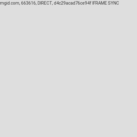
mgid.com, 663616, DIRECT, d4c29acad76ce94f
IFRAME SYNC