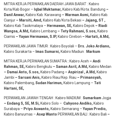
MITRA KERJA PERWAKILAN DAERAH JAWA BARAT : Kabiro
Kota/Kab Bogor –
Iqbal
Muktamar
,
Kabiro Kab/Kota. Bandung
–
Danil Anwar
,
Kabiro Kab. Karawang
–
Warman Asmi
,
Kabiro Kab.
Cianjur
–
Marsiti
,
Amd
,
Kabiro Kab/Kota Bekasi
– Jajang
, ST
,
Kabiro Kab Tasikmalaya –
Hermawan
, SE,
Kabiro Depok
– Riadi
Wangsa
,
A.Md
,
Kabiro Lembang
– Tety Rahmani
, S.sos,
Kabiro
Ciamis
– Yayan Hermawan
, S.IP,
Kabiro Cirebon
–
Hartati
,
A.Md
,
PERWAKILAN JAWA TIMUR : Kabiro Boyolali –
Drs.
Joko
Ardiano
,
Kabiro Surakarta –
Imas
Sumarni
,
Kabiro Madiun :
Markum
MITRA KERJA PERWAKILAN SUMATRA
:
Kabiro Aceh
– Andi
Rahman, SE
,
Kabiro Bengkulu
– Saman Asril
,
A.Md
,
Kabiro Medan
– Damai Anto
, S.sos,
Kabiro Padang
– Aspirizal
,
A.Md
,
Kabiro
Jambi
– Sarsani Anis
,
Kabiro Riau/Kep. Riau
– Primansyah
,
Kabiro Palembang,
Sudan
Harimun
,
Kabiro Lampung –
Tati
Hartani, SE
,
PERWAKILAN JAWAH TENGAH : Kabiro MADIUM :
Sumarkam
Jogja
–
Endang
S, SE,
M.Si
,
Kabiro Solo –
Cahyono
Andiko
,
Kabiro
Surabaya –
Priyo
Aswanto
,
Kabiro Semarang –
Yayan
Predio
,
Kabiro Banyumas –
Asep
Wanto
PERWAKILAN BALI : Kabiro Bali
–