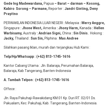
Gede
Ing
Madewardana
,
Papua
– Barat –
darman
–
Kosong
,
Kabiro
Sorong
–
Parmane
,
Reporter :
Jandri Ginting, Deny
Prayitno
PERWAKILAN INDONESIA LUAR NEGERI
:
Melaysia
: Merry
Anggre
,
Singapure
:
Jhone
West,
Amerika
:
Jhony
Harm,
Kanada
: Hellen
Warbisamy
,
Australy
:
Andrian
Signi
,
China
: Sin
Dinis
.
Hokong :
Jacky,
Thailand :
Sun Sin,
Pliphina :
Mas Andree
Silahkan pasang Iklan, murah dan terjangkau Hub Kami :
Telp/Hp/Whatsapp : (+62) 813-1745-1616
Kantor Cabang Utama : Jln. Balaraja, Perumahan Balaraja,
Balaraja, Kab Tangerang, Banten-Indonesia
A. Tambah Telpon : (+62) 813-1745-1616
Offece :
Jln. Raya Pakuhaji-Rawakidang KM.01 Kp. Duri RT. 02/01 Ds.
Pakualam, Kec. Pakuhaji, Kab. Tangerang, Banten-Indonesia.