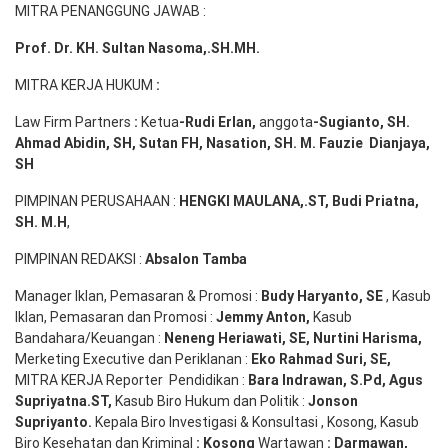
MITRA PENANGGUNG JAWAB :
Prof. Dr. KH. Sultan Nasoma,.SH.MH.
MITRA KERJA HUKUM
:
Law Firm Partners
:
Ketua
-Rudi
Erlan
,
anggota
-Sugianto
, SH.
Ahmad
Abidin
, SH,
Sutan
FH,
Nasation
, SH. M.
Fauzie
Dianjaya
,
SH
PIMPINAN PERUSAHAAN :
HENGKI MAULANA,.ST
, Budi
Pr
iatna
,
SH
. M.H
,
PIMPINAN REDAKSI :
Absalon Tamba
Manager Iklan, Pemasaran & Promosi :
Budy Haryanto, SE
, Kasub
Iklan, Pemasaran dan Promosi :
Jemmy Anton
,
Kasub
Bandahara/Keuangan :
Neneng
Heriawati
, SE,
Nurtini
Harisma
,
Merketing Executive dan Periklanan :
Eko
Rahmad Suri
,
SE,
MITRA KERJA Reporter Pendidikan :
Bara
Indrawan
,
S.Pd
,
Agus
Supriyatna
.
ST
,
Kasub Biro Hukum dan Politik :
Jonson
S
upriyanto
.
Kepala Biro Investigasi & Konsultasi , Kosong, Kasub
Biro Kesehatan dan Kriminal
:
Kosong
Wartawan
:
Darmawan
,