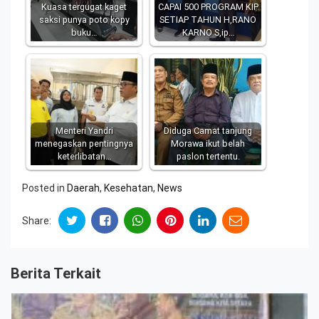
Kuasa tergugat kaget
CAPAI 500 PROGRAM KIP
saksi punya poto kopy
SETIAP TAHUN H,RANO
buku…
KARNO S,ip…
Menteri Yandri
Diduga Camat tanjung
menegaskan pentingnya
Morawa ikut belah
keterlibatan…
paslon tertentu.
Posted in
Daerah
,
Kesehatan
,
News
Share:
Berita Terkait