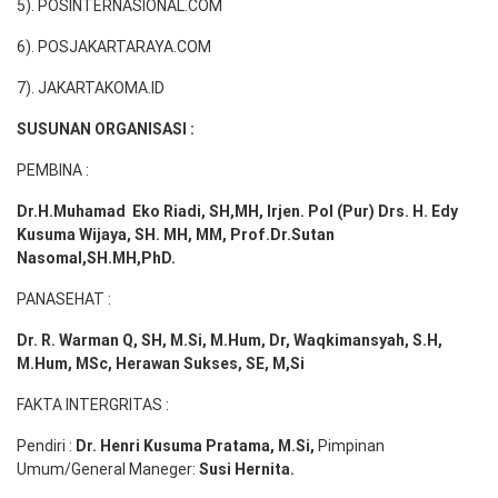
5). POSINTERNASIONAL.COM
6). POSJAKARTARAYA.COM
7). JAKARTAKOMA.ID
SUSUNAN ORGANISASI :
PEMBINA :
Dr.H.Muhamad
Eko
Riadi
, SH,MH
, Irjen. Pol (Pur) Drs. H. Edy
Kusuma Wijaya, SH. MH,
MM, Prof
.
Dr.Sutan
Nasomal,SH.MH,PhD.
PANASEHAT :
Dr. R. Warman Q, SH, M.Si, M.Hum
,
Dr, Waqkimansyah, S.H,
M.Hum, MSc
,
Herawan Sukses, SE, M,Si
FAKTA INTERGRITAS :
Pendiri :
Dr. Henri
Kusuma
Pratama, M.Si
,
Pimpinan
Umum/General Maneger:
Susi
Hernita.