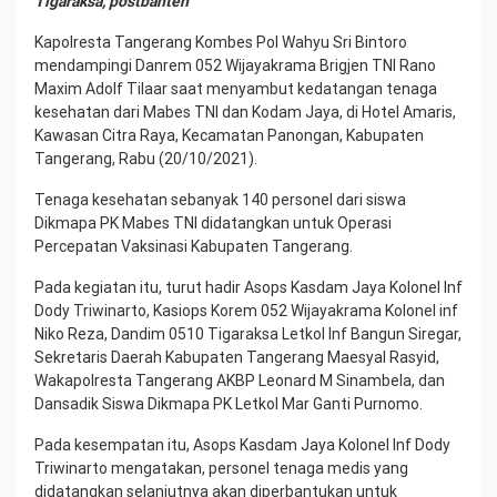
Tigaraksa, postbanten
Kapolresta Tangerang Kombes Pol Wahyu Sri Bintoro
mendampingi Danrem 052 Wijayakrama Brigjen TNI Rano
Maxim Adolf Tilaar saat menyambut kedatangan tenaga
kesehatan dari Mabes TNI dan Kodam Jaya, di Hotel Amaris,
Kawasan Citra Raya, Kecamatan Panongan, Kabupaten
Tangerang, Rabu (20/10/2021).
Tenaga kesehatan sebanyak 140 personel dari siswa
Dikmapa PK Mabes TNI didatangkan untuk Operasi
Percepatan Vaksinasi Kabupaten Tangerang.
Pada kegiatan itu, turut hadir Asops Kasdam Jaya Kolonel Inf
Dody Triwinarto, Kasiops Korem 052 Wijayakrama Kolonel inf
Niko Reza, Dandim 0510 Tigaraksa Letkol Inf Bangun Siregar,
Sekretaris Daerah Kabupaten Tangerang Maesyal Rasyid,
Wakapolresta Tangerang AKBP Leonard M Sinambela, dan
Dansadik Siswa Dikmapa PK Letkol Mar Ganti Purnomo.
Pada kesempatan itu, Asops Kasdam Jaya Kolonel Inf Dody
Triwinarto mengatakan, personel tenaga medis yang
didatangkan selanjutnya akan diperbantukan untuk