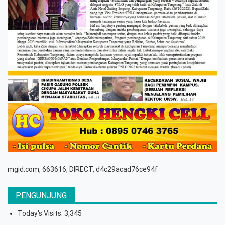
mgid.com, 663616, DIRECT, d4c29acad76ce94f
PENGUNJUNG
Today's Visits:
3,345