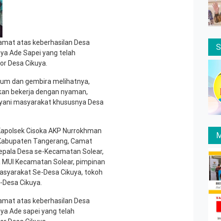
mat atas keberhasilan Desa
ya Ade Sapei yang telah
r Desa Cikuya.
agum dan gembira melihatnya,
akan bekerja dengan nyaman,
yani masyarakat khususnya Desa
h Kapolsek Cisoka AKP Nurrokhman
M
I Kabupaten Tangerang, Camat
epala Desa se-Kecamatan Solear,
a MUI Kecamatan Solear, pimpinan
syarakat Se-Desa Cikuya, tokoh
Desa Cikuya.
mat atas keberhasilan Desa
ya Ade sapei yang telah