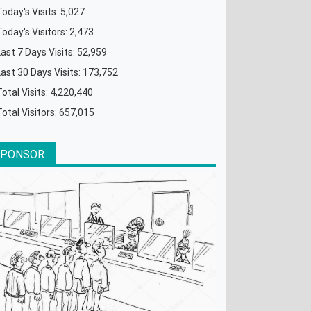
Today's Visits:
5,027
Today's Visitors:
2,473
Last 7 Days Visits:
52,959
Last 30 Days Visits:
173,752
Total Visits:
4,220,440
Total Visitors:
657,015
SPONSOR