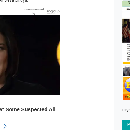
r Desa Cikuya.
mgi