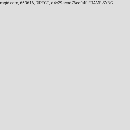
mgid.com, 663616, DIRECT, d4c29acad76ce94f
IFRAME SYNC