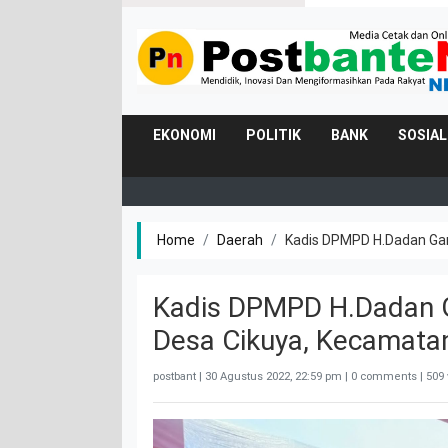
EKONOMI
POLITIK
BANK
SOSIAL
Home
Daerah
Kadis DPMPD H.Dadan Gan
Kadis DPMPD H.Dadan G
Desa Cikuya, Kecamata
postbant |
30 Agustus 2022, 22:59 pm
| 0 comments | 509