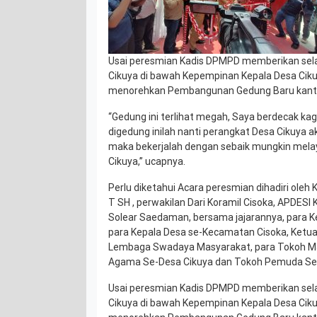
Usai peresmian Kadis DPMPD memberikan sela
Cikuya di bawah Kepempinan Kepala Desa Ciku
menorehkan Pembangunan Gedung Baru kanto
“Gedung ini terlihat megah, Saya berdecak k
digedung inilah nanti perangkat Desa Cikuya 
maka bekerjalah dengan sebaik mungkin mela
Cikuya,” ucapnya.
Perlu diketahui Acara peresmian dihadiri ole
T SH , perwakilan Dari Koramil Cisoka, APDES
Solear Saedaman, bersama jajarannya, para K
para Kepala Desa se-Kecamatan Cisoka, Ketu
Lembaga Swadaya Masyarakat, para Tokoh Ma
Agama Se-Desa Cikuya dan Tokoh Pemuda Se-
Usai peresmian Kadis DPMPD memberikan sela
Cikuya di bawah Kepempinan Kepala Desa Ciku