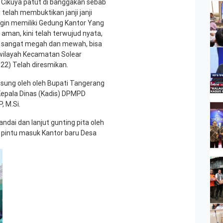
 Cikuya patut di banggakan sebab
telah membuktikan janji janji
gin memiliki Gedung Kantor Yang
man, kini telah terwujud nyata,
 sangat megah dan mewah, bisa
 wilayah Kecamatan Solear
22) Telah diresmikan.
gsung oleh oleh Bupati Tangerang
 Kepala Dinas (Kadis) DPMPD
 M.Si.
dai dan lanjut gunting pita oleh
pintu masuk Kantor baru Desa