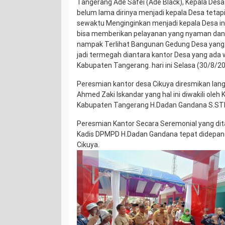
Tangerang Ade Safei (Ade Black), Kepala Desa
belum lama dirinya menjadi kepala Desa tetapi 
sewaktu Menginginkan menjadi kepala Desa in
bisa memberikan pelayanan yang nyaman dan a
nampak Terlihat Bangunan Gedung Desa yang
jadi termegah diantara kantor Desa yang ada
Kabupaten Tangerang. hari ini Selasa (30/8/20
Peresmian kantor desa Cikuya diresmikan lan
Ahmed Zaki Iskandar yang hal ini diwakili oleh
Kabupaten Tangerang H.Dadan Gandana S.STP,
Peresmian Kantor Secara Seremonial yang ditan
Kadis DPMPD H.Dadan Gandana tepat didepan 
Cikuya.