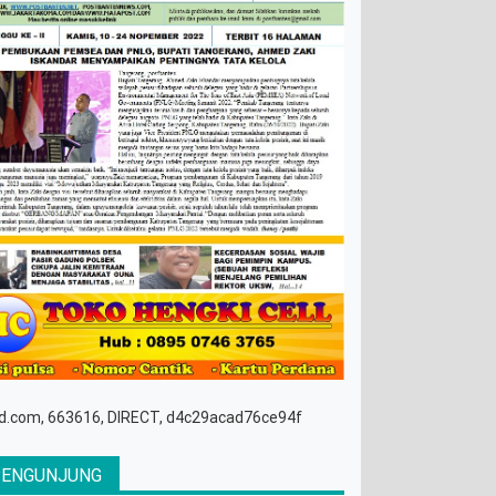
d.com, 663616, DIRECT, d4c29acad76ce94f
PENGUNJUNG