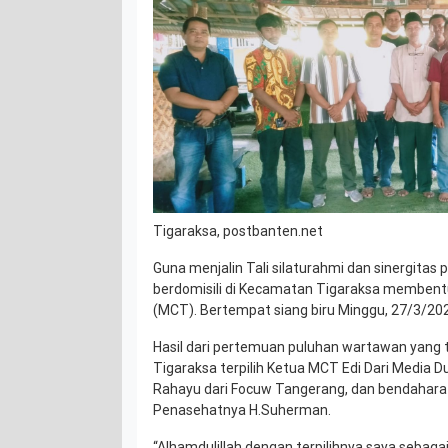
Tigaraksa, postbanten.net
Guna menjalin Tali silaturahmi dan sinergita
berdomisili di Kecamatan Tigaraksa membent
(MCT). Bertempat siang biru Minggu, 27/3/20
Hasil dari pertemuan puluhan wartawan yang
Tigaraksa terpilih Ketua MCT Edi Dari Media Du
Rahayu dari Focuw Tangerang, dan bendahara
Penasehatnya H.Suherman.
“Alhamdulillah dengan terpilihnya saya sebag