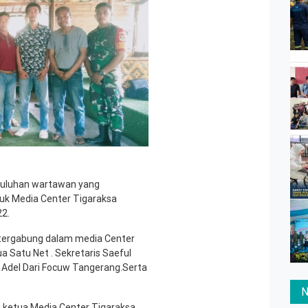
s puluhan wartawan yang
uk Media Center Tigaraksa
22.
 tergabung dalam media Center
a Satu Net . Sekretaris Saeful
 Adel Dari Focuw Tangerang.Serta
N
ai ketua Media Center Tigaraksa