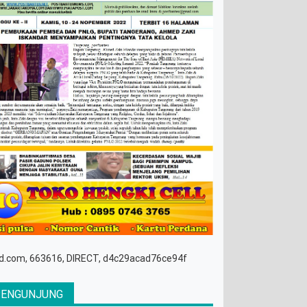
d.com, 663616, DIRECT, d4c29acad76ce94f
PENGUNJUNG