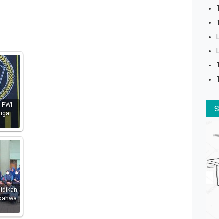
 PWI
juga
…
idikan
 bahwa