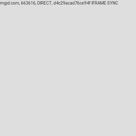
mgid.com, 663616, DIRECT, d4c29acad76ce94f
IFRAME SYNC