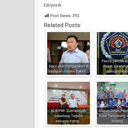
Edi/postb
Post Views:
393
Related Posts:
Pasca pemilihan
Saksi Ahli mengatakan di
Pusat, Daerah 
hadapan majelis hakim.…
mengirimkan
KLB PWI: Zulmansyah
Alasan Dinas Pend
Sekedang Terpilih
Kota Tangerang,
sebagai Ketua…
bidang…