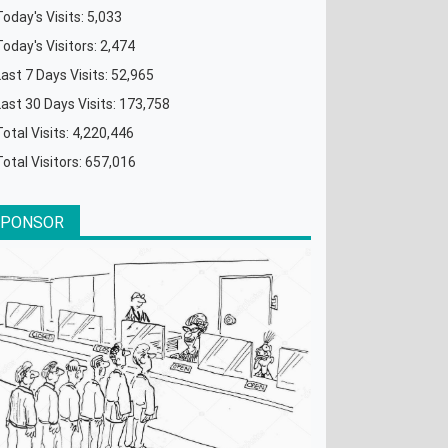
Today's Visits:
5,033
Today's Visitors:
2,474
Last 7 Days Visits:
52,965
Last 30 Days Visits:
173,758
Total Visits:
4,220,446
Total Visitors:
657,016
SPONSOR