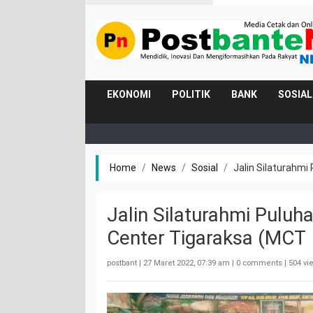
EKONOMI
POLITIK
BANK
SOSIAL
Home
News
Sosial
Jalin Silaturahm
Jalin Silaturahmi Pulu
Center Tigaraksa (MCT
postbant |
27 Maret 2022, 07:39 am
| 0 comments | 504 vi