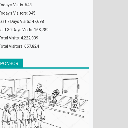
Today's Visits:
648
Today's Visitors:
345
Last 7 Days Visits:
47,698
Last 30 Days Visits:
168,789
Total Visits:
4,222,039
Total Visitors:
657,824
SPONSOR