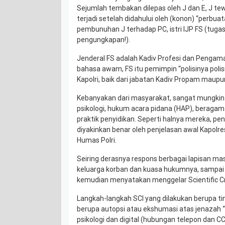
Sejumlah tembakan dilepas oleh J dan E, J tew
terjadi setelah didahului oleh (konon) “perbua
pembunuhan J terhadap PC, istri IJP FS (tugas
pengungkapan!).
Jenderal FS adalah Kadiv Profesi dan Pengam
bahasa awam, FS itu pemimpin “polisinya polisi P
Kapolri, baik dari jabatan Kadiv Propam maup
Kebanyakan dari masyarakat, sangat mungkin
psikologi, hukum acara pidana (HAP), beragam 
praktik penyidikan. Seperti halnya mereka, pe
diyakinkan benar oleh penjelasan awal Kapolr
Humas Polri.
Seiring derasnya respons berbagai lapisan ma
keluarga korban dan kuasa hukumnya, sampai 
kemudian menyatakan menggelar Scientific Cri
Langkah-langkah SCI yang dilakukan berupa ti
berupa autopsi atau ekshumasi atas jenazah “
psikologi dan digital (hubungan telepon dan C