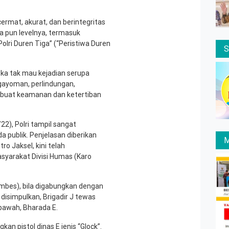
rmat, akurat, dan berintegritas
a pun levelnya, termasuk
olri Duren Tiga” (“Peristiwa Duren
a tak mau kejadian serupa
ngayoman, perlindungan,
buat keamanan dan ketertiban
22), Polri tampil sangat
 publik. Penjelasan diberikan
M
ro Jaksel, kini telah
syarakat Divisi Humas (Karo
ombes), bila digabungkan dengan
 disimpulkan, Brigadir J tewas
bawah, Bharada E.
kan pistol dinas E jenis “Glock”.