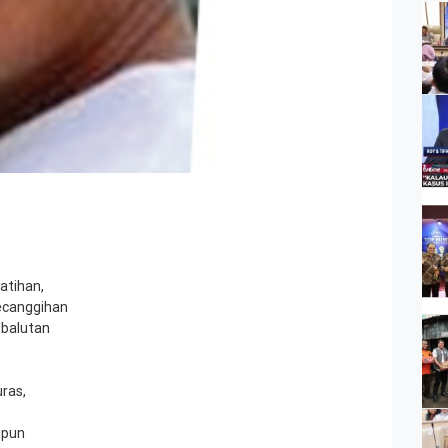
latihan,
ecanggihan
 balutan
uras,
upun