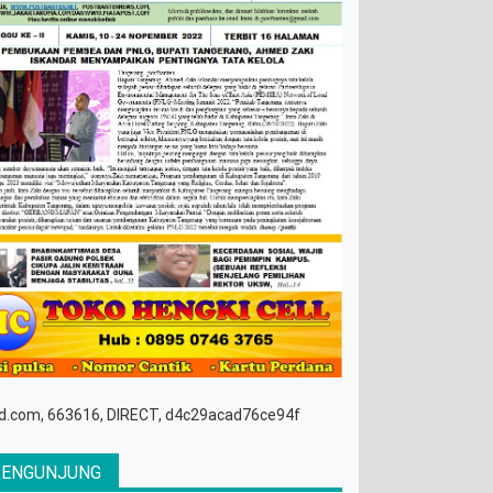
d.com, 663616, DIRECT, d4c29acad76ce94f
PENGUNJUNG