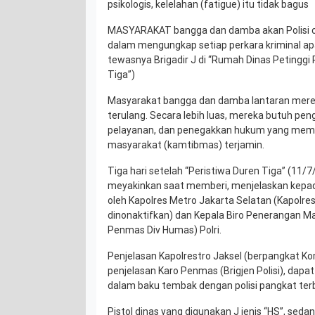
psikologis, kelelahan (fatigue) itu tidak bagus
MASYARAKAT bangga dan damba akan Polisi ce
dalam mengungkap setiap perkara kriminal ap
tewasnya Brigadir J di “Rumah Dinas Petinggi P
Tiga”)
Masyarakat bangga dan damba lantaran merek
terulang. Secara lebih luas, mereka butuh pe
pelayanan, dan penegakkan hukum yang mem
masyarakat (kamtibmas) terjamin.
Tiga hari setelah “Peristiwa Duren Tiga” (11/7/
meyakinkan saat memberi, menjelaskan kepada
oleh Kapolres Metro Jakarta Selatan (Kapolrest
dinonaktifkan) dan Kepala Biro Penerangan Ma
Penmas Div Humas) Polri.
Penjelasan Kapolrestro Jaksel (berpangkat K
penjelasan Karo Penmas (Brigjen Polisi), dapat
dalam baku tembak dengan polisi pangkat ter
Pistol dinas yang digunakan J jenis “HS”, sedang