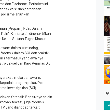
as dan E selamat. Peristiwa ini
tan tak etis” dan percobaan
 polisi melanjutkan
anan (Propam) Polri. Dalam
olri”. Kini ia telah dinonaktifkan
un Ketua Satuan Tugas Khusus.
 awam dalam kriminologi,
forensik dalam SCI, dan praktik-
nulis termasuk yang awalnya
estro Jaksel dan Karo Penmas Div
syarakat, mulai dari awam,
kepada beragam pakar, Polri
me Investigation (SCI).
mgi
ndakan forensik. Bentuknya selain
korban tewas”, juga forensik
CTV yang dianggap terkait