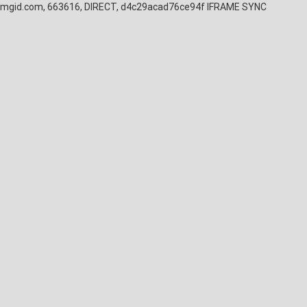
mgid.com, 663616, DIRECT, d4c29acad76ce94f
IFRAME SYNC