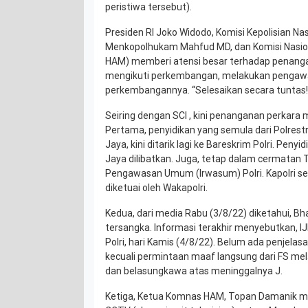
peristiwa tersebut).
Presiden RI Joko Widodo, Komisi Kepolisian Na
Menkopolhukam Mahfud MD, dan Komisi Nasio
HAM) memberi atensi besar terhadap penanga
mengikuti perkembangan, melakukan pengaw
perkembangannya. “Selesaikan secara tuntas!”
Seiring dengan SCI , kini penanganan perkara
Pertama, penyidikan yang semula dari Polrestr
Jaya, kini ditarik lagi ke Bareskrim Polri. Penyi
Jaya dilibatkan. Juga, tetap dalam cermatan T
Pengawasan Umum (Irwasum) Polri. Kapolri s
diketuai oleh Wakapolri.
Kedua, dari media Rabu (3/8/22) diketahui, Bh
tersangka. Informasi terakhir menyebutkan, IJ
Polri, hari Kamis (4/8/22). Belum ada penjela
kecuali permintaan maaf langsung dari FS mela
dan belasungkawa atas meninggalnya J.
Ketiga, Ketua Komnas HAM, Topan Damanik m