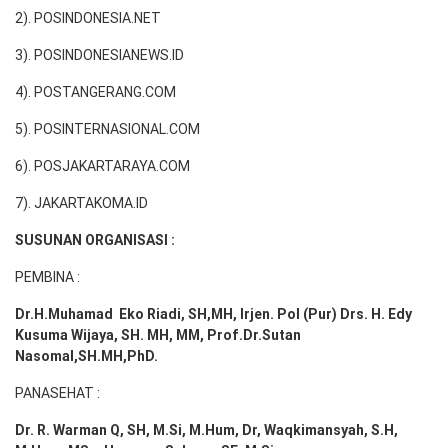
2). POSINDONESIA.NET
3). POSINDONESIANEWS.ID
4). POSTANGERANG.COM
5). POSINTERNASIONAL.COM
6). POSJAKARTARAYA.COM
7). JAKARTAKOMA.ID
SUSUNAN ORGANISASI :
PEMBINA :
Dr.H.Muhamad
Eko
Riadi
, SH,MH
, Irjen. Pol (Pur) Drs. H. Edy
Kusuma Wijaya, SH. MH,
MM, Prof
.
Dr.Sutan
Nasomal,SH.MH,PhD.
PANASEHAT :
Dr. R. Warman Q, SH, M.Si, M.Hum
,
Dr, Waqkimansyah, S.H,