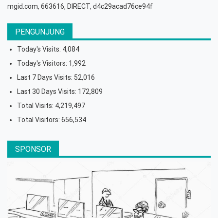
mgid.com, 663616, DIRECT, d4c29acad76ce94f
PENGUNJUNG
Today's Visits:
4,084
Today's Visitors:
1,992
Last 7 Days Visits:
52,016
Last 30 Days Visits:
172,809
Total Visits:
4,219,497
Total Visitors:
656,534
SPONSOR