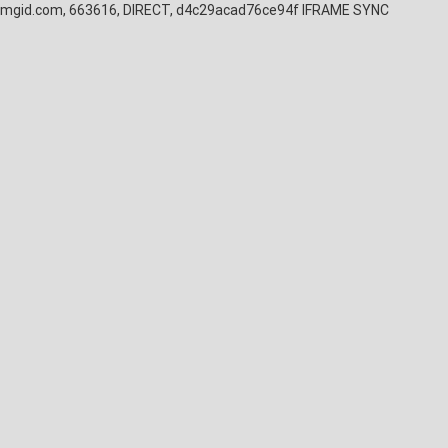
mgid.com, 663616, DIRECT, d4c29acad76ce94f
IFRAME SYNC