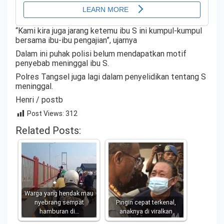
“Kami kira juga jarang ketemu ibu S ini kumpul-kumpul
bersama ibu-ibu pengajian”, ujarnya
Dalam ini puhak polisi belum mendapatkan motif
penyebab meninggal ibu S.
Polres Tangsel juga lagi dalam penyelidikan tentang S
meninggal.
Henri / postb
Post Views:
312
Related Posts:
Warga yang hendak mau
nyebrang sempat
Pingin cepat terkenal,
hamburan di…
anaknya di viralkan