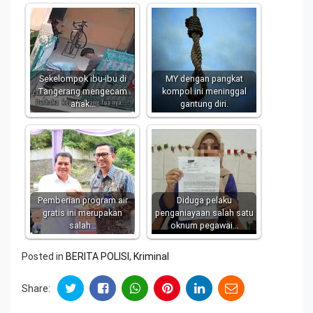
Sekelompok ibu-ibu di
MY dengan pangkat
Tangerang mengecam
kompol ini meninggal
anak…
gantung diri.
Pemberian program air
Diduga pelaku
gratis ini merupakan
penganiayaan salah satu
salah…
oknum pegawai…
Posted in
BERITA POLISI
,
Kriminal
Share: