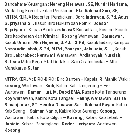
Bandahara/Keuangan :
Neneng
Heriawati
, SE,
Nurtini
Harisma
,
Merketing Executive dan Periklanan :
Eko
Rahmad Suri
,
SE,
MITRA KERJA Reporter Pendidikan :
Bara
Indrawan
,
S.Pd
,
Agus
Supriyatna
.
ST
,
Kasub Biro Hukum dan Politik :
Jonson
S
upriyanto
.
Kepala Biro Investigasi & Konsultasi , Kosong, Kasub
Biro Kesehatan dan Kriminal
:
Kosong
Wartawan
:
Darmawan
,
Kasub Umum
:
Akh Hujaemi, S.Pd.I, S.Pd
,
Kasub Bidang Kampus :
Nazarudin
Ishak
,
S.Pd
,
M.Pd
,
Yansyah
,
Jalaludin
,
S.Hi
,
Kasub
Biro Jabotabek :
Herawati
Wartawan :
Ardiansyah
,
Nursiah
,
Suti
s
na
Mitra Kerja, Staf Redaksi : Sain Grafindosika – Alfa
Mahakarya-
Sutani
MITRA KERJA : BIRO-BIRO : Biro Banten – Kapala
,
R. Manik
, Wakil :
kosong
,
Wartawan
:
Budi
,
Kabiro Kab Tangerang
–
Feri
Wartawan
:
Daman Huri, M. Daod BMA,
Kabiro Kota Tangerang
–
Roy
Wartawan
,
Kabiro Kota Tangsel :
Henny
,
Wartawan :
Barita
Simanjuntak, ST
,
Hendra
Gunawan
Sari
,
Rahmad Rayan
.
Kabiro
Kab Seang
–
Saiman Nanis
,
Kabiro Kota Serang
:
Kosong
,
Wartawan : Kabiro Kota Cilgon
–
Kosong
,
Kabiro Kab Lebak
–
Jahidin
.
Kabiro Pandeglang
: Deden
Heriyanto
Wartawan :
Kosong