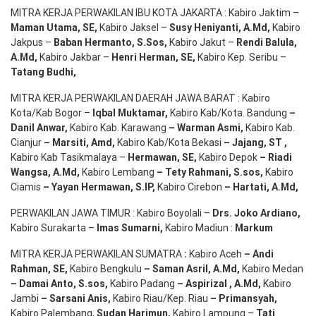
MITRA KERJA PERWAKILAN IBU KOTA JAKARTA : Kabiro Jaktim –
Maman Utama, SE
,
Kabiro Jaksel –
Susy Heniyanti, A.Md
,
Kabiro
Jakpus –
Baban Hermanto, S.Sos
,
Kabiro Jakut –
Rendi
Balula
,
A.Md
,
Kabiro Jakbar –
Henri Herman, SE
,
Kabiro Kep. Seribu –
Tatang Budhi
,
MITRA KERJA PERWAKILAN DAERAH JAWA BARAT : Kabiro
Kota/Kab Bogor –
Iqbal
Muktamar
,
Kabiro Kab/Kota. Bandung
–
Danil Anwar
,
Kabiro Kab. Karawang
–
Warman Asmi
,
Kabiro Kab.
Cianjur
–
Marsiti
,
Amd
,
Kabiro Kab/Kota Bekasi
– Jajang
, ST
,
Kabiro Kab Tasikmalaya –
Hermawan
, SE,
Kabiro Depok
– Riadi
Wangsa
,
A.Md
,
Kabiro Lembang
– Tety Rahmani
, S.sos,
Kabiro
Ciamis
– Yayan Hermawan
, S.IP,
Kabiro Cirebon
–
Hartati
,
A.Md
,
PERWAKILAN JAWA TIMUR : Kabiro Boyolali –
Drs.
Joko
Ardiano
,
Kabiro Surakarta –
Imas
Sumarni
,
Kabiro Madiun :
Markum
MITRA KERJA PERWAKILAN SUMATRA
:
Kabiro Aceh
– Andi
Rahman, SE
,
Kabiro Bengkulu
– Saman Asril
,
A.Md
,
Kabiro Medan
– Damai Anto
, S.sos,
Kabiro Padang
– Aspirizal
,
A.Md
,
Kabiro
Jambi
– Sarsani Anis
,
Kabiro Riau/Kep. Riau
– Primansyah
,
Kabiro Palembang,
Sudan
Harimun
,
Kabiro Lampung –
Tati