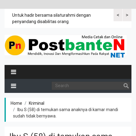
<
>
an
Untuk hadir bersama silaturahmi dengan
Bupati mengi
penyandang disabilitas orang.
khususnya ibu
rutin meman
Home
Kriminal
Ibu S (58) di temukan sama anaknya di kamar mandi
sudah tidak bernyawa.