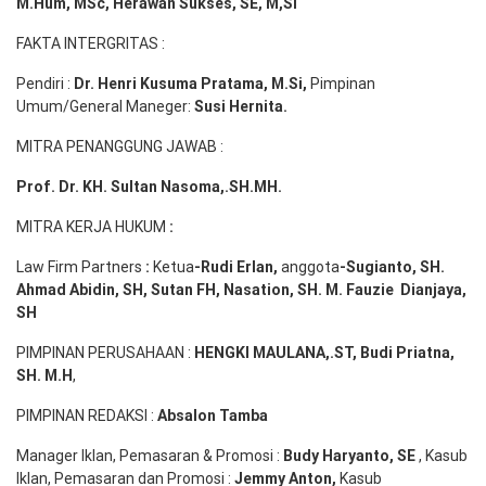
M.Hum, MSc
,
Herawan Sukses, SE, M,Si
FAKTA INTERGRITAS :
Pendiri :
Dr. Henri
Kusuma
Pratama, M.Si
,
Pimpinan
Umum/General Maneger:
Susi
Hernita.
MITRA PENANGGUNG JAWAB :
Prof. Dr. KH. Sultan Nasoma,.SH.MH.
MITRA KERJA HUKUM
:
Law Firm Partners
:
Ketua
-Rudi
Erlan
,
anggota
-Sugianto
, SH.
Ahmad
Abidin
, SH,
Sutan
FH,
Nasation
, SH. M.
Fauzie
Dianjaya
,
SH
PIMPINAN PERUSAHAAN :
HENGKI MAULANA,.ST
, Budi
Pr
iatna
,
SH
. M.H
,
PIMPINAN REDAKSI :
Absalon Tamba
Manager Iklan, Pemasaran & Promosi :
Budy Haryanto, SE
, Kasub
Iklan, Pemasaran dan Promosi :
Jemmy Anton
,
Kasub