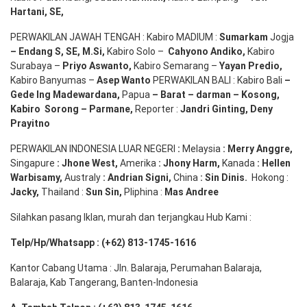
Hartani, SE
,
PERWAKILAN JAWAH TENGAH : Kabiro MADIUM :
Sumarkam
Jogja
–
Endang
S, SE,
M.Si
,
Kabiro Solo –
Cahyono
Andiko
,
Kabiro
Surabaya –
Priyo
Aswanto
,
Kabiro Semarang –
Yayan
Predio
,
Kabiro Banyumas –
Asep
Wanto
PERWAKILAN BALI : Kabiro Bali
–
Gede
Ing
Madewardana
,
Papua
– Barat –
darman
–
Kosong
,
Kabiro
Sorong
–
Parmane
,
Reporter :
Jandri Ginting, Deny
Prayitno
PERWAKILAN INDONESIA LUAR NEGERI
:
Melaysia
: Merry
Anggre
,
Singapure
:
Jhone
West,
Amerika
:
Jhony
Harm,
Kanada
: Hellen
Warbisamy
,
Australy
:
Andrian
Signi
,
China
: Sin
Dinis
.
Hokong :
Jacky,
Thailand :
Sun Sin,
Pliphina :
Mas Andree
Silahkan pasang Iklan, murah dan terjangkau Hub Kami :
Telp/Hp/Whatsapp : (+62) 813-1745-1616
Kantor Cabang Utama : Jln. Balaraja, Perumahan Balaraja,
Balaraja, Kab Tangerang, Banten-Indonesia