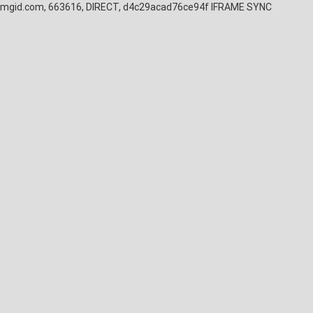
mgid.com, 663616, DIRECT, d4c29acad76ce94f
IFRAME SYNC