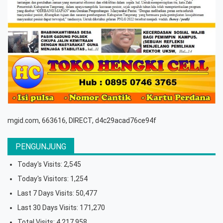
mgid.com, 663616, DIRECT, d4c29acad76ce94f
PENGUNJUNG
Today's Visits:
2,545
Today's Visitors:
1,254
Last 7 Days Visits:
50,477
Last 30 Days Visits:
171,270
Total Visits:
4,217,958