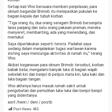
Setiap kali Vhio bersuara memberi penjelasan, para
oknum begundal Brimob itu melepaskan pukulan ke
bagian kepala dan tubuh korban.
“Tiga orang itu, dua orang seragam Brimob bersenjata
laras panjang dan satu orang pakaian preman, mereka
menyeret, membanting, ada yang menendang, dan
memukul.
Saya diperlakukan seperti teroris. Padahal saya
sedang dalam menjalankan tugas wartawan karena
insting saya mencurigai aktivitas di rumah itu,” terang
Vhio.
Akibat keganasan para oknum Brimob tersebut, korban
babak belur, mengalami banyak luka di bagian wajah
sebelah kiri dan benjol di pelipis mata kiri, luka kaki dan
luka bagian tangan.
Vhio akhirnya harus masuk rumah sakit untuk
pengobatan dan pemulihan luka-luka dan benjol-benjol
yang dideritanya.
asril /henri / deni / postb
Post Views:
465