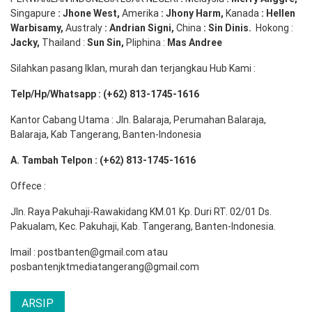
Singapure
:
Jhone
West,
Amerika
:
Jhony
Harm,
Kanada
: Hellen
Warbisamy
,
Australy
:
Andrian
Signi
,
China
: Sin
Dinis
.
Hokong :
Jacky,
Thailand :
Sun Sin,
Pliphina :
Mas Andree
Silahkan pasang Iklan, murah dan terjangkau Hub Kami :
Telp/Hp/Whatsapp : (+62) 813-1745-1616
Kantor Cabang Utama : Jln. Balaraja, Perumahan Balaraja,
Balaraja, Kab Tangerang, Banten-Indonesia
A. Tambah Telpon : (+62) 813-1745-1616
Offece :
Jln. Raya Pakuhaji-Rawakidang KM.01 Kp. Duri RT. 02/01 Ds.
Pakualam, Kec. Pakuhaji, Kab. Tangerang, Banten-Indonesia.
Imail : postbanten@gmail.com atau
posbantenjktmediatangerang@gmail.com
ARSIP