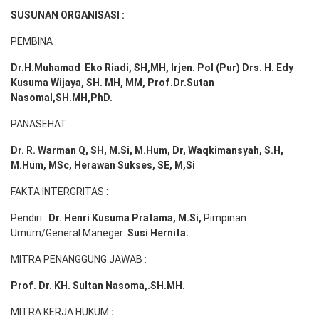
SUSUNAN ORGANISASI :
PEMBINA :
Dr.H.Muhamad
Eko
Riadi
, SH,MH
, Irjen. Pol (Pur) Drs. H. Edy
Kusuma Wijaya, SH. MH,
MM, Prof
.
Dr.Sutan
Nasomal,SH.MH,PhD.
PANASEHAT :
Dr. R. Warman Q, SH, M.Si, M.Hum
,
Dr, Waqkimansyah, S.H,
M.Hum, MSc
,
Herawan Sukses, SE, M,Si
FAKTA INTERGRITAS :
Pendiri :
Dr. Henri
Kusuma
Pratama, M.Si
,
Pimpinan
Umum/General Maneger:
Susi
Hernita.
MITRA PENANGGUNG JAWAB :
Prof. Dr. KH. Sultan Nasoma,.SH.MH.
MITRA KERJA HUKUM
: