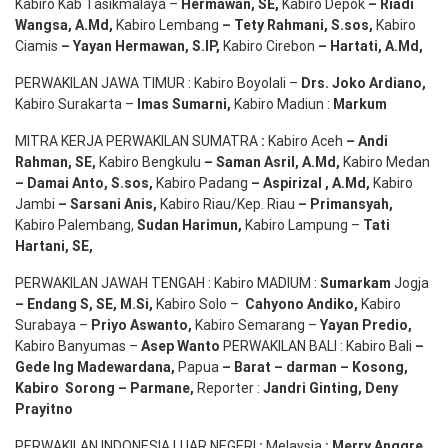
Kabiro Kab Tasikmalaya –
Hermawan
, SE,
Kabiro Depok
– Riadi
Wangsa
,
A.Md
,
Kabiro Lembang
– Tety Rahmani
, S.sos,
Kabiro
Ciamis
– Yayan Hermawan
, S.IP,
Kabiro Cirebon
–
Hartati
,
A.Md
,
PERWAKILAN JAWA TIMUR : Kabiro Boyolali –
Drs.
Joko
Ardiano
,
Kabiro Surakarta –
Imas
Sumarni
,
Kabiro Madiun :
Markum
MITRA KERJA PERWAKILAN SUMATRA
:
Kabiro Aceh
– Andi
Rahman, SE
,
Kabiro Bengkulu
– Saman Asril
,
A.Md
,
Kabiro Medan
– Damai Anto
, S.sos,
Kabiro Padang
– Aspirizal
,
A.Md
,
Kabiro
Jambi
– Sarsani Anis
,
Kabiro Riau/Kep. Riau
– Primansyah
,
Kabiro Palembang,
Sudan
Harimun
,
Kabiro Lampung –
Tati
Hartani, SE
,
PERWAKILAN JAWAH TENGAH : Kabiro MADIUM :
Sumarkam
Jogja
–
Endang
S, SE,
M.Si
,
Kabiro Solo –
Cahyono
Andiko
,
Kabiro
Surabaya –
Priyo
Aswanto
,
Kabiro Semarang –
Yayan
Predio
,
Kabiro Banyumas –
Asep
Wanto
PERWAKILAN BALI : Kabiro Bali
–
Gede
Ing
Madewardana
,
Papua
– Barat –
darman
–
Kosong
,
Kabiro
Sorong
–
Parmane
,
Reporter :
Jandri Ginting, Deny
Prayitno
PERWAKILAN INDONESIA LUAR NEGERI
:
Melaysia
: Merry
Anggre
,