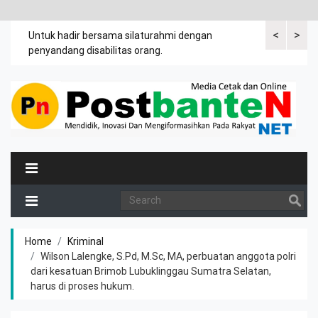
<
>
an
Untuk hadir bersama silaturahmi dengan
Bupati mengi
penyandang disabilitas orang.
khususnya ibu
rutin meman
Home
Kriminal
Wilson Lalengke, S.Pd, M.Sc, MA, perbuatan anggota polri
dari kesatuan Brimob Lubuklinggau Sumatra Selatan,
harus di proses hukum.