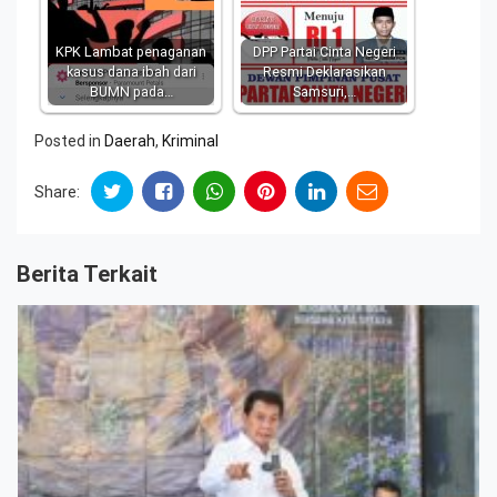
KPK Lambat penaganan
DPP Partai Cinta Negeri
kasus dana ibah dari
Resmi Deklarasikan
BUMN pada…
Samsuri,…
Posted in
Daerah
,
Kriminal
Share:
Berita Terkait