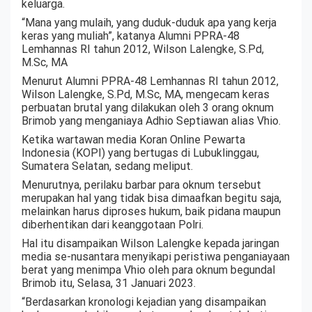
keluarga.
“Mana yang mulaih, yang duduk-duduk apa yang kerja
keras yang muliah”, katanya Alumni PPRA-48
Lemhannas RI tahun 2012, Wilson Lalengke, S.Pd,
M.Sc, MA
Menurut Alumni PPRA-48 Lemhannas RI tahun 2012,
Wilson Lalengke, S.Pd, M.Sc, MA, mengecam keras
perbuatan brutal yang dilakukan oleh 3 orang oknum
Brimob yang menganiaya Adhio Septiawan alias Vhio.
Ketika wartawan media Koran Online Pewarta
Indonesia (KOPI) yang bertugas di Lubuklinggau,
Sumatera Selatan, sedang meliput.
Menurutnya, perilaku barbar para oknum tersebut
merupakan hal yang tidak bisa dimaafkan begitu saja,
melainkan harus diproses hukum, baik pidana maupun
diberhentikan dari keanggotaan Polri.
Hal itu disampaikan Wilson Lalengke kepada jaringan
media se-nusantara menyikapi peristiwa penganiayaan
berat yang menimpa Vhio oleh para oknum begundal
Brimob itu, Selasa, 31 Januari 2023.
“Berdasarkan kronologi kejadian yang disampaikan