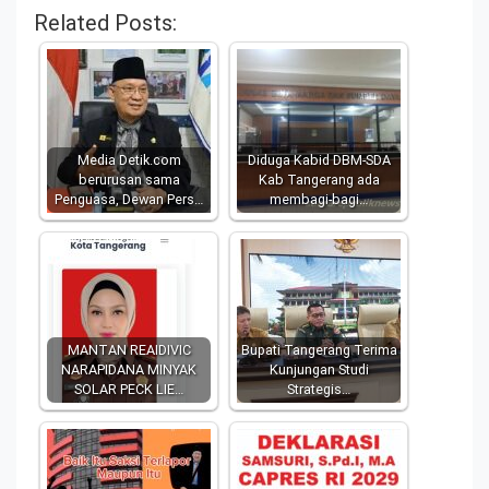
Related Posts:
Media Detik.com
Diduga Kabid DBM-SDA
berurusan sama
Kab Tangerang ada
Penguasa, Dewan Pers…
membagi-bagi…
MANTAN REAIDIVIC
Bupati Tangerang Terima
NARAPIDANA MINYAK
Kunjungan Studi
SOLAR PECK LIE…
Strategis…