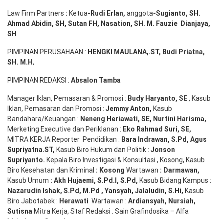
Law Firm Partners
:
Ketua
-Rudi
Erlan
,
anggota
-Sugianto
, SH.
Ahmad
Abidin
, SH,
Sutan
FH,
Nasation
, SH. M.
Fauzie
Dianjaya
,
SH
PIMPINAN PERUSAHAAN :
HENGKI MAULANA,.ST
, Budi
Pr
iatna
,
SH
. M.H
,
PIMPINAN REDAKSI :
Absalon Tamba
Manager Iklan, Pemasaran & Promosi :
Budy Haryanto, SE
, Kasub
Iklan, Pemasaran dan Promosi :
Jemmy Anton
,
Kasub
Bandahara/Keuangan :
Neneng
Heriawati
, SE,
Nurtini
Harisma
,
Merketing Executive dan Periklanan :
Eko
Rahmad Suri
,
SE,
MITRA KERJA Reporter Pendidikan :
Bara
Indrawan
,
S.Pd
,
Agus
Supriyatna
.
ST
,
Kasub Biro Hukum dan Politik :
Jonson
S
upriyanto
.
Kepala Biro Investigasi & Konsultasi , Kosong, Kasub
Biro Kesehatan dan Kriminal
:
Kosong
Wartawan
:
Darmawan
,
Kasub Umum
:
Akh Hujaemi, S.Pd.I, S.Pd
,
Kasub Bidang Kampus :
Nazarudin
Ishak
,
S.Pd
,
M.Pd
,
Yansyah
,
Jalaludin
,
S.Hi
,
Kasub
Biro Jabotabek :
Herawati
Wartawan :
Ardiansyah
,
Nursiah
,
Suti
s
na
Mitra Kerja, Staf Redaksi : Sain Grafindosika – Alfa