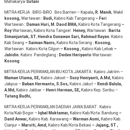
Mahakarya-
Sutani
MITRA KERJA : BIRO-BIRO : Biro Banten – Kapala
,
R. Manik
, Wakil :
kosong
,
Wartawan
:
Budi
,
Kabiro Kab Tangerang
–
Feri
Wartawan
:
Daman Huri, M. Daod BMA,
Kabiro Kota Tangerang
–
Roy
Wartawan
,
Kabiro Kota Tangsel :
Henny
,
Wartawan :
Barita
Simanjuntak, ST
,
Hendra
Gunawan
Sari
,
Rahmad Rayan
.
Kabiro
Kab Seang
–
Saiman Nanis
,
Kabiro Kota Serang
:
Kosong
,
Wartawan : Kabiro Kota Cilgon
–
Kosong
,
Kabiro Kab Lebak
–
Jahidin
.
Kabiro Pandeglang
: Deden
Heriyanto
Wartawan :
Kosong
MITRA KERJA PERWAKILAN IBU KOTA JAKARTA : Kabiro Jaktim –
Maman Utama, SE
,
Kabiro Jaksel –
Susy Heniyanti, A.Md
,
Kabiro
Jakpus –
Baban Hermanto, S.Sos
,
Kabiro Jakut –
Rendi
Balula
,
A.Md
,
Kabiro Jakbar –
Henri Herman, SE
,
Kabiro Kep. Seribu –
Tatang Budhi
,
MITRA KERJA PERWAKILAN DAERAH JAWA BARAT : Kabiro
Kota/Kab Bogor –
Iqbal
Muktamar
,
Kabiro Kab/Kota. Bandung
–
Danil Anwar
,
Kabiro Kab. Karawang
–
Warman Asmi
,
Kabiro Kab.
Cianjur
–
Marsiti
,
Amd
,
Kabiro Kab/Kota Bekasi
– Jajang
, ST
,