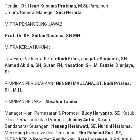
Pendiri :
Dr. Henri
Kusuma
Pratama, M.Si
,
Pimpinan
Umum/General Maneger:
Susi
Hernita.
MITRA PENANGGUNG JAWAB :
Prof. Dr. KH. Sultan Nasoma,.SH.MH.
MITRA KERJA HUKUM
:
Law Firm Partners
:
Ketua
-Rudi
Erlan
,
anggota
-Sugianto
, SH.
Ahmad
Abidin
, SH,
Sutan
FH,
Nasation
, SH. M.
Fauzie
Dianjaya
,
SH
PIMPINAN PERUSAHAAN :
HENGKI MAULANA,.ST
, Budi
Pr
iatna
,
SH
. M.H
,
PIMPINAN REDAKSI :
Absalon Tamba
Manager Iklan, Pemasaran & Promosi :
Budy Haryanto, SE
, Kasub
Iklan, Pemasaran dan Promosi :
Jemmy Anton
,
Kasub
Bandahara/Keuangan :
Neneng
Heriawati
, SE,
Nurtini
Harisma
,
Merketing Executive dan Periklanan :
Eko
Rahmad Suri
,
SE,
MITRA KERJA Reporter Pendidikan :
Bara
Indrawan
,
S.Pd
,
Agus