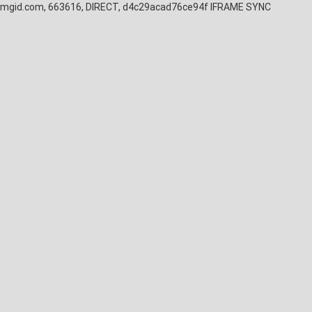
mgid.com, 663616, DIRECT, d4c29acad76ce94f
IFRAME SYNC