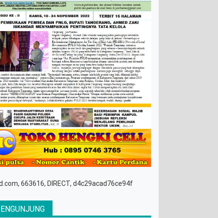
d.com, 663616, DIRECT, d4c29acad76ce94f
PENGUNJUNG