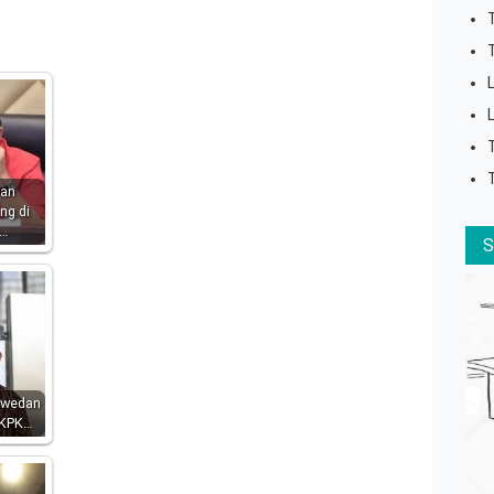
dan
ng di
n…
swedan
 KPK…