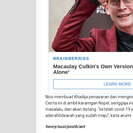
Nico membuat Khadija penasaran dan menging
Cerita ini di ambil karamgan Nopel, senggaja in
masalalu, dan akan datang. “setelah covid-19 ini
aderah0dearah yang sudah maju”, kata arumi
henry/susi/postb/ant