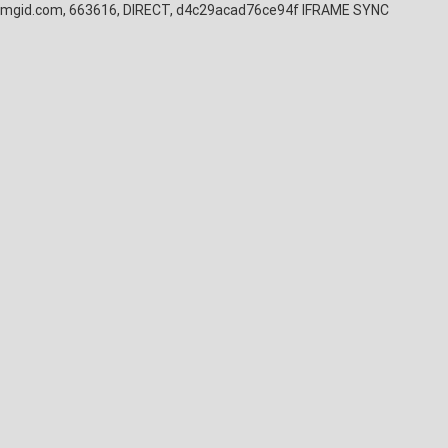
mgid.com, 663616, DIRECT, d4c29acad76ce94f
IFRAME SYNC