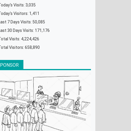
Today's Visits:
3,035
Today's Visitors:
1,411
Last 7 Days Visits:
50,085
Last 30 Days Visits:
171,176
Total Visits:
4,224,426
Total Visitors:
658,890
SPONSOR