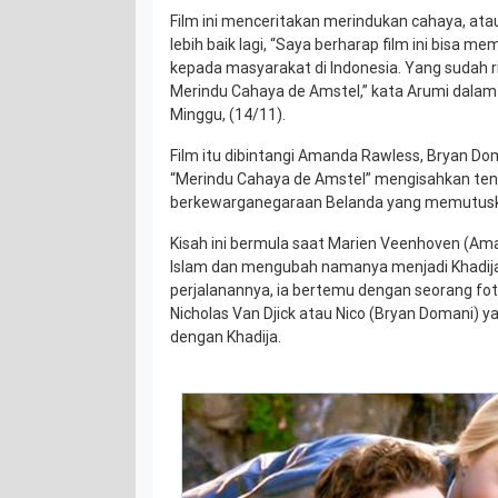
Film ini menceritakan merindukan cahaya, ata
lebih baik lagi, “Saya berharap film ini bisa me
kepada masyarakat di Indonesia. Yang sudah ri
Merindu Cahaya de Amstel,” kata Arumi dalam 
Minggu, (14/11).
Film itu dibintangi Amanda Rawless, Bryan Do
“Merindu Cahaya de Amstel” mengisahkan ten
berkewarganegaraan Belanda yang memutusk
Kisah ini bermula saat Marien Veenhoven (
Islam dan mengubah namanya menjadi Khadij
perjalanannya, ia bertemu dengan seorang foto
Nicholas Van Djick atau Nico (Bryan Domani) y
dengan Khadija.