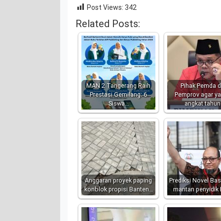
Post Views:
342
Related Posts:
MAN 2 Tangerang Raih
Pihak Pemda 
Prestasi Gemilang: 6
Pemprov agar ya
Siswa…
angkat tahu
Anggaran proyek paping
Prediksi Novel Ba
konblok propisi Banten…
mantan penyidik