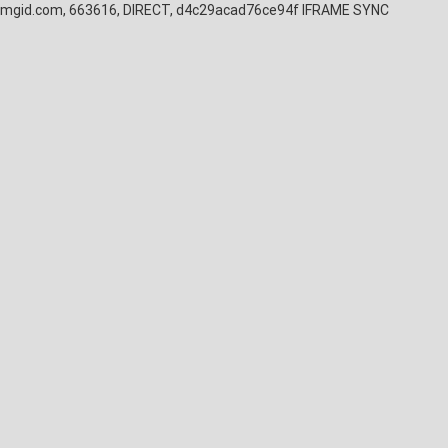
mgid.com, 663616, DIRECT, d4c29acad76ce94f
IFRAME SYNC