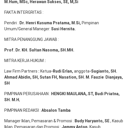
M.Hum, MSc
,
Herawan Sukses, SE, M,Si
FAKTA INTERGRITAS :
Pendiri :
Dr. Henri
Kusuma
Pratama, M.Si
,
Pimpinan
Umum/General Maneger:
Susi
Hernita.
MITRA PENANGGUNG JAWAB :
Prof. Dr. KH. Sultan Nasoma,.SH.MH.
MITRA KERJA HUKUM
:
Law Firm Partners
:
Ketua
-Rudi
Erlan
,
anggota
-Sugianto
, SH.
Ahmad
Abidin
, SH,
Sutan
FH,
Nasation
, SH. M.
Fauzie
Dianjaya
,
SH
PIMPINAN PERUSAHAAN :
HENGKI MAULANA,.ST
, Budi
Pr
iatna
,
SH
. M.H
,
PIMPINAN REDAKSI :
Absalon Tamba
Manager Iklan, Pemasaran & Promosi :
Budy Haryanto, SE
, Kasub
Iklan, Pemasaran dan Promosi :
Jemmy Anton
,
Kasub