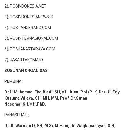
2). POSINDONESIA.NET
3). POSINDONESIANEWS.ID
4). POSTANGERANG.COM
5). POSINTERNASIONAL.COM
6). POSJAKARTARAYA.COM
7). JAKARTAKOMA.ID
SUSUNAN ORGANISASI :
PEMBINA :
Dr.H.Muhamad
Eko
Riadi
, SH,MH
, Irjen. Pol (Pur) Drs. H. Edy
Kusuma Wijaya, SH. MH,
MM, Prof
.
Dr.Sutan
Nasomal,SH.MH,PhD.
PANASEHAT :
Dr. R. Warman Q, SH, M.Si, M.Hum
,
Dr, Waqkimansyah, S.H,