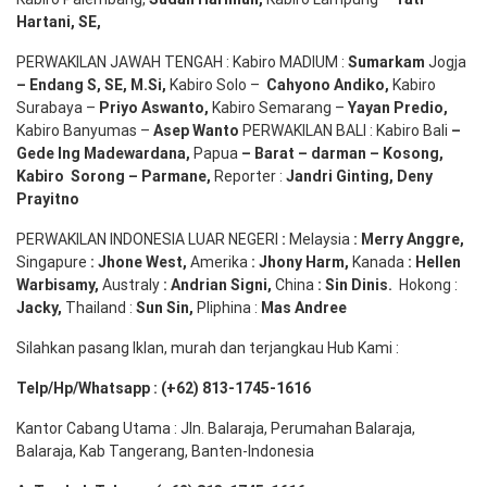
Hartani, SE
,
PERWAKILAN JAWAH TENGAH : Kabiro MADIUM :
Sumarkam
Jogja
–
Endang
S, SE,
M.Si
,
Kabiro Solo –
Cahyono
Andiko
,
Kabiro
Surabaya –
Priyo
Aswanto
,
Kabiro Semarang –
Yayan
Predio
,
Kabiro Banyumas –
Asep
Wanto
PERWAKILAN BALI : Kabiro Bali
–
Gede
Ing
Madewardana
,
Papua
– Barat –
darman
–
Kosong
,
Kabiro
Sorong
–
Parmane
,
Reporter :
Jandri Ginting, Deny
Prayitno
PERWAKILAN INDONESIA LUAR NEGERI
:
Melaysia
: Merry
Anggre
,
Singapure
:
Jhone
West,
Amerika
:
Jhony
Harm,
Kanada
: Hellen
Warbisamy
,
Australy
:
Andrian
Signi
,
China
: Sin
Dinis
.
Hokong :
Jacky,
Thailand :
Sun Sin,
Pliphina :
Mas Andree
Silahkan pasang Iklan, murah dan terjangkau Hub Kami :
Telp/Hp/Whatsapp : (+62) 813-1745-1616
Kantor Cabang Utama : Jln. Balaraja, Perumahan Balaraja,
Balaraja, Kab Tangerang, Banten-Indonesia