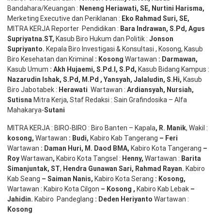
Bandahara/Keuangan :
Neneng
Heriawati
, SE,
Nurtini
Harisma
,
Merketing Executive dan Periklanan :
Eko
Rahmad Suri
,
SE,
MITRA KERJA Reporter Pendidikan :
Bara
Indrawan
,
S.Pd
,
Agus
Supriyatna
.
ST
,
Kasub Biro Hukum dan Politik :
Jonson
S
upriyanto
.
Kepala Biro Investigasi & Konsultasi , Kosong, Kasub
Biro Kesehatan dan Kriminal
:
Kosong
Wartawan
:
Darmawan
,
Kasub Umum
:
Akh Hujaemi, S.Pd.I, S.Pd
,
Kasub Bidang Kampus :
Nazarudin
Ishak
,
S.Pd
,
M.Pd
,
Yansyah
,
Jalaludin
,
S.Hi
,
Kasub
Biro Jabotabek :
Herawati
Wartawan :
Ardiansyah
,
Nursiah
,
Suti
s
na
Mitra Kerja, Staf Redaksi : Sain Grafindosika – Alfa
Mahakarya-
Sutani
MITRA KERJA : BIRO-BIRO : Biro Banten – Kapala
,
R. Manik
, Wakil :
kosong
,
Wartawan
:
Budi
,
Kabiro Kab Tangerang
–
Feri
Wartawan
:
Daman Huri, M. Daod BMA,
Kabiro Kota Tangerang
–
Roy
Wartawan
,
Kabiro Kota Tangsel :
Henny
,
Wartawan :
Barita
Simanjuntak, ST
,
Hendra
Gunawan
Sari
,
Rahmad Rayan
.
Kabiro
Kab Seang
–
Saiman Nanis
,
Kabiro Kota Serang
:
Kosong
,
Wartawan : Kabiro Kota Cilgon
–
Kosong
,
Kabiro Kab Lebak
–
Jahidin
.
Kabiro Pandeglang
: Deden
Heriyanto
Wartawan :
Kosong