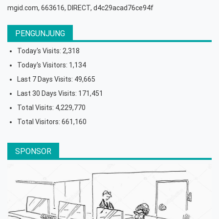
mgid.com, 663616, DIRECT, d4c29acad76ce94f
PENGUNJUNG
Today's Visits:
2,318
Today's Visitors:
1,134
Last 7 Days Visits:
49,665
Last 30 Days Visits:
171,451
Total Visits:
4,229,770
Total Visitors:
661,160
SPONSOR