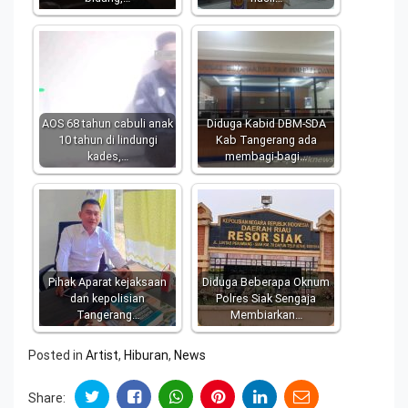
AOS 68 tahun cabuli anak
Diduga Kabid DBM-SDA
10 tahun di lindungi
Kab Tangerang ada
kades,…
membagi-bagi…
Pihak Aparat kejaksaan
Diduga Beberapa Oknum
dan kepolisian
Polres Siak Sengaja
Tangerang…
Membiarkan…
Posted in
Artist
,
Hiburan
,
News
Share: