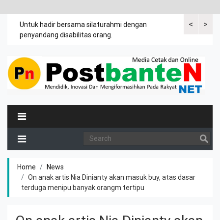
<
>
an
Untuk hadir bersama silaturahmi dengan
Bupati mengi
penyandang disabilitas orang.
khususnya ibu
rutin meman
Home
News
On anak artis Nia Dinianty akan masuk buy, atas dasar
terduga menipu banyak orangm tertipu