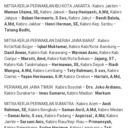
MITRA KERJA PERWAKILAN IBU KOTA JAKARTA : Kabiro Jaktim –
Maman Utama, SE
,
Kabiro Jaksel –
Susy Heniyanti, A.Md
,
Kabiro
Jakpus –
Baban Hermanto, S.Sos
,
Kabiro Jakut –
Rendi
Balula
,
A.Md
,
Kabiro Jakbar –
Henri Herman, SE
,
Kabiro Kep. Seribu –
Tatang Budhi
,
MITRA KERJA PERWAKILAN DAERAH JAWA BARAT : Kabiro
Kota/Kab Bogor –
Iqbal
Muktamar
,
Kabiro Kab/Kota. Bandung
–
Danil Anwar
,
Kabiro Kab. Karawang
–
Warman Asmi
,
Kabiro Kab.
Cianjur
–
Marsiti
,
Amd
,
Kabiro Kab/Kota Bekasi
– Jajang
, ST
,
Kabiro Kab Tasikmalaya –
Hermawan
, SE,
Kabiro Depok
– Riadi
Wangsa
,
A.Md
,
Kabiro Lembang
– Tety Rahmani
, S.sos,
Kabiro
Ciamis
– Yayan Hermawan
, S.IP,
Kabiro Cirebon
–
Hartati
,
A.Md
,
PERWAKILAN JAWA TIMUR : Kabiro Boyolali –
Drs.
Joko
Ardiano
,
Kabiro Surakarta –
Imas
Sumarni
,
Kabiro Madiun :
Markum
MITRA KERJA PERWAKILAN SUMATRA
:
Kabiro Aceh
– Andi
Rahman, SE
,
Kabiro Bengkulu
– Saman Asril
,
A.Md
,
Kabiro Medan
– Damai Anto
, S.sos,
Kabiro Padang
– Aspirizal
,
A.Md
,
Kabiro
Jambi
– Sarsani Anis
,
Kabiro Riau/Kep. Riau
– Primansyah
,
Kabiro Palembang,
Sudan
Harimun
,
Kabiro Lampung –
Tati