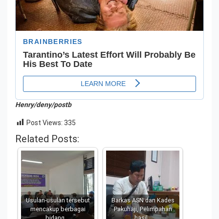
Henry/deny/postb
Post Views:
335
Related Posts:
Usulan-usulan tersebut
Barkas ASN dan Kades
mencakup berbagai
Pakuhaji, Pelimpahan
bidang,…
hasil…