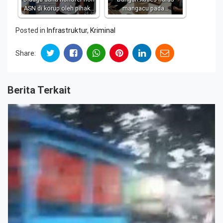
ASN di korup oleh pihak…
mangacu pada…
Posted in
Infrastruktur
,
Kriminal
Share:
Berita Terkait