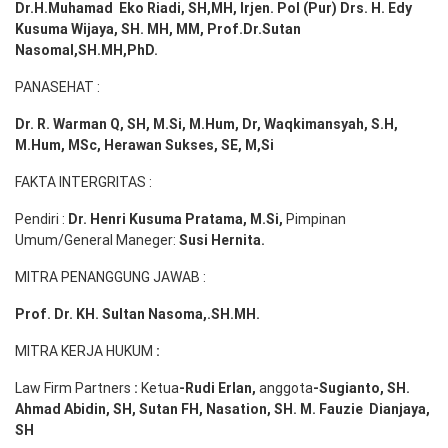
Dr.H.Muhamad
Eko
Riadi
, SH,MH
, Irjen. Pol (Pur) Drs. H. Edy
Kusuma Wijaya, SH. MH,
MM, Prof
.
Dr.Sutan
Nasomal,SH.MH,PhD.
PANASEHAT :
Dr. R. Warman Q, SH, M.Si, M.Hum
,
Dr, Waqkimansyah, S.H,
M.Hum, MSc
,
Herawan Sukses, SE, M,Si
FAKTA INTERGRITAS :
Pendiri :
Dr. Henri
Kusuma
Pratama, M.Si
,
Pimpinan
Umum/General Maneger:
Susi
Hernita.
MITRA PENANGGUNG JAWAB :
Prof. Dr. KH. Sultan Nasoma,.SH.MH.
MITRA KERJA HUKUM
:
Law Firm Partners
:
Ketua
-Rudi
Erlan
,
anggota
-Sugianto
, SH.
Ahmad
Abidin
, SH,
Sutan
FH,
Nasation
, SH. M.
Fauzie
Dianjaya
,
SH