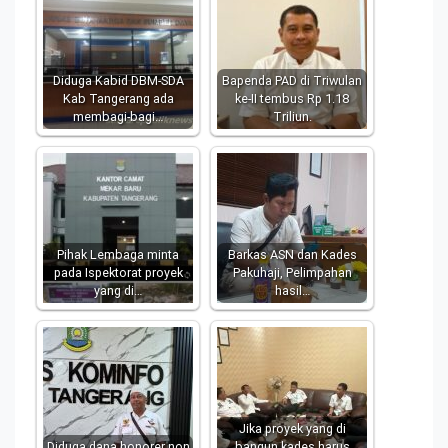
Diduga Kabid DBM-SDA
Bapenda PAD di Triwulan
Kab Tangerang ada
ke-II tembus Rp 1.18
membagi-bagi…
Triliun.
Pihak Lembaga minta
Barkas ASN dan Kades
pada Ispektorat proyek
Pakuhaji, Pelimpahan
yang di…
hasil…
Jika proyek yang di
Diduga dana honorer non
bangun kades harus