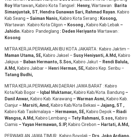
Roy
Wartawan
,
Kabiro Kota Tangsel :
Henny
,
Wartawan :
Barita
Simanjuntak, ST
,
Hendra
Gunawan
Sari
,
Rahmad Rayan
.
Kabiro
Kab Seang
–
Saiman Nanis
,
Kabiro Kota Serang
:
Kosong
,
Wartawan : Kabiro Kota Cilgon
–
Kosong
,
Kabiro Kab Lebak
–
Jahidin
.
Kabiro Pandeglang
: Deden
Heriyanto
Wartawan :
Kosong
MITRA KERJA PERWAKILAN IBU KOTA JAKARTA : Kabiro Jaktim –
Maman Utama, SE
,
Kabiro Jaksel –
Susy Heniyanti, A.Md
,
Kabiro
Jakpus –
Baban Hermanto, S.Sos
,
Kabiro Jakut –
Rendi
Balula
,
A.Md
,
Kabiro Jakbar –
Henri Herman, SE
,
Kabiro Kep. Seribu –
Tatang Budhi
,
MITRA KERJA PERWAKILAN DAERAH JAWA BARAT : Kabiro
Kota/Kab Bogor –
Iqbal
Muktamar
,
Kabiro Kab/Kota. Bandung
–
Danil Anwar
,
Kabiro Kab. Karawang
–
Warman Asmi
,
Kabiro Kab.
Cianjur
–
Marsiti
,
Amd
,
Kabiro Kab/Kota Bekasi
– Jajang
, ST
,
Kabiro Kab Tasikmalaya –
Hermawan
, SE,
Kabiro Depok
– Riadi
Wangsa
,
A.Md
,
Kabiro Lembang
– Tety Rahmani
, S.sos,
Kabiro
Ciamis
– Yayan Hermawan
, S.IP,
Kabiro Cirebon
–
Hartati
,
A.Md
,
PERWAKILAN JAWA TIMUR : Kabiro Boyolali –
Drs.
Joko
Ardiano
,