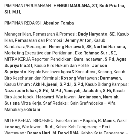
PIMPINAN PERUSAHAAN :
HENGKI MAULANA,.ST
, Budi
Pr
iatna
,
SH
. M.H
,
PIMPINAN REDAKSI :
Absalon Tamba
Manager Iklan, Pemasaran & Promosi :
Budy Haryanto, SE
, Kasub
Iklan, Pemasaran dan Promosi :
Jemmy Anton
,
Kasub
Bandahara/Keuangan :
Neneng
Heriawati
, SE,
Nurtini
Harisma
,
Merketing Executive dan Periklanan :
Eko
Rahmad Suri
,
SE,
MITRA KERJA Reporter Pendidikan :
Bara
Indrawan
,
S.Pd
,
Agus
Supriyatna
.
ST
,
Kasub Biro Hukum dan Politik :
Jonson
S
upriyanto
.
Kepala Biro Investigasi & Konsultasi , Kosong, Kasub
Biro Kesehatan dan Kriminal
:
Kosong
Wartawan
:
Darmawan
,
Kasub Umum
:
Akh Hujaemi, S.Pd.I, S.Pd
,
Kasub Bidang Kampus :
Nazarudin
Ishak
,
S.Pd
,
M.Pd
,
Yansyah
,
Jalaludin
,
S.Hi
,
Kasub
Biro Jabotabek :
Herawati
Wartawan :
Ardiansyah
,
Nursiah
,
Suti
s
na
Mitra Kerja, Staf Redaksi : Sain Grafindosika – Alfa
Mahakarya-
Sutani
MITRA KERJA : BIRO-BIRO : Biro Banten – Kapala
,
R. Manik
, Wakil :
kosong
,
Wartawan
:
Budi
,
Kabiro Kab Tangerang
–
Feri
Wartawan
:
Daman Huri, M. Daod BMA,
Kabiro Kota Tangerang
–