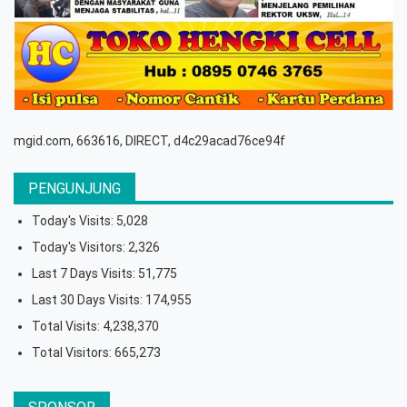
mgid.com, 663616, DIRECT, d4c29acad76ce94f
PENGUNJUNG
Today's Visits:
5,028
Today's Visitors:
2,326
Last 7 Days Visits:
51,775
Last 30 Days Visits:
174,955
Total Visits:
4,238,370
Total Visitors:
665,273