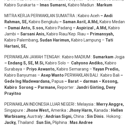
Kabiro Surakarta –
Imas
Sumarni
,
Kabiro Madiun :
Markum
MITRA KERJA PERWAKILAN SUMATRA
:
Kabiro Aceh
– Andi
Rahman, SE
,
Kabiro Bengkulu
– Saman Asril
,
A.Md
,
Kabiro Medan
– Damai Anto
, S.sos,
Kabiro Padang
– Aspirizal
,
A.Md
,
Kabiro
Jambi
– Sarsani Anis
,
Kabiro Riau/Kep. Riau
– Primansyah
,
Kabiro Palembang,
Sudan
Harimun
,
Kabiro Lampung –
Tati
Hartani, SE
,
PERWAKILAN JAWAH TENGAH : Kabiro MADIUM :
Sumarkam
Jogja
–
Endang
S, SE,
M.Si
,
Kabiro Solo –
Cahyono
Andiko
,
Kabiro
Surabaya –
Priyo
Aswanto
,
Kabiro Semarang –
Yayan
Predio
,
Kabiro Banyumas –
Asep
Wanto
PERWAKILAN BALI : Kabiro Bali
–
Gede
Ing
Madewardana
,
Papua
– Barat –
darman
–
Kosong
,
Kabiro
Sorong
–
Parmane
,
Reporter :
Jandri Ginting, Deny
Prayitno
PERWAKILAN INDONESIA LUAR NEGERI
:
Melaysia
: Merry
Anggre
,
Singapure
:
Jhone
West,
Amerika
:
Jhony
Harm,
Kanada
: Hellen
Warbisamy
,
Australy
:
Andrian
Signi
,
China
: Sin
Dinis
.
Hokong :
Jacky,
Thailand :
Sun Sin,
Pliphina :
Mas Andree