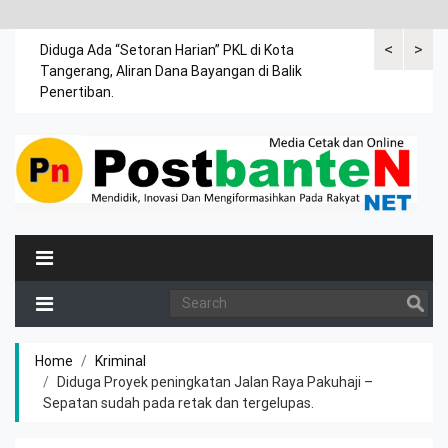
<
>
a anak
Diduga Ada “Setoran Harian” PKL di Kota
Untuk hadir 
Tangerang, Aliran Dana Bayangan di Balik
penyandang d
Penertiban.
Home
Kriminal
Diduga Proyek peningkatan Jalan Raya Pakuhaji –
Sepatan sudah pada retak dan tergelupas.