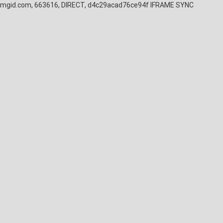
mgid.com, 663616, DIRECT, d4c29acad76ce94f
IFRAME SYNC