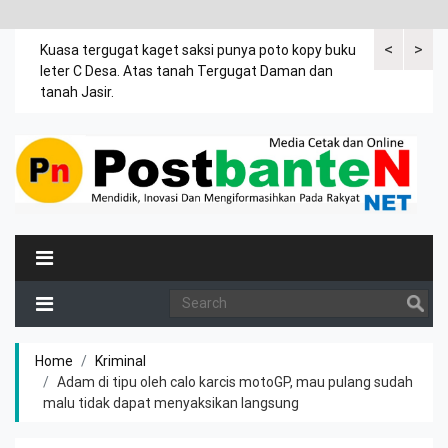
<
>
rsama
Kuasa tergugat kaget saksi punya poto kopy buku
Dalam drama 
ia
leter C Desa. Atas tanah Tergugat Daman dan
umur 4 tahun
.
tanah Jasir.
Home
Kriminal
Adam di tipu oleh calo karcis motoGP, mau pulang sudah
malu tidak dapat menyaksikan langsung