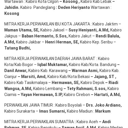
Wartawan : Kabiro Kota Cilgon
–
Kosong
,
Kabiro Kab Lebak
–
Jahidin
.
Kabiro Pandeglang
: Deden
Heriyanto
Wartawan :
Kosong
MITRA KERJA PERWAKILAN IBU KOTA JAKARTA : Kabiro Jaktim –
Maman Utama, SE
,
Kabiro Jaksel –
Susy Heniyanti, A.Md
,
Kabiro
Jakpus –
Baban Hermanto, S.Sos
,
Kabiro Jakut –
Rendi
Balula
,
A.Md
,
Kabiro Jakbar –
Henri Herman, SE
,
Kabiro Kep. Seribu –
Tatang Budhi
,
MITRA KERJA PERWAKILAN DAERAH JAWA BARAT : Kabiro
Kota/Kab Bogor –
Iqbal
Muktamar
,
Kabiro Kab/Kota. Bandung
–
Danil Anwar
,
Kabiro Kab. Karawang
–
Warman Asmi
,
Kabiro Kab.
Cianjur
–
Marsiti
,
Amd
,
Kabiro Kab/Kota Bekasi
– Jajang
, ST
,
Kabiro Kab Tasikmalaya –
Hermawan
, SE,
Kabiro Depok
– Riadi
Wangsa
,
A.Md
,
Kabiro Lembang
– Tety Rahmani
, S.sos,
Kabiro
Ciamis
– Yayan Hermawan
, S.IP,
Kabiro Cirebon
–
Hartati
,
A.Md
,
PERWAKILAN JAWA TIMUR : Kabiro Boyolali –
Drs.
Joko
Ardiano
,
Kabiro Surakarta –
Imas
Sumarni
,
Kabiro Madiun :
Markum
MITRA KERJA PERWAKILAN SUMATRA
:
Kabiro Aceh
– Andi
Rahman, SE
,
Kabiro Bengkulu
– Saman Asril
,
A.Md
,
Kabiro Medan