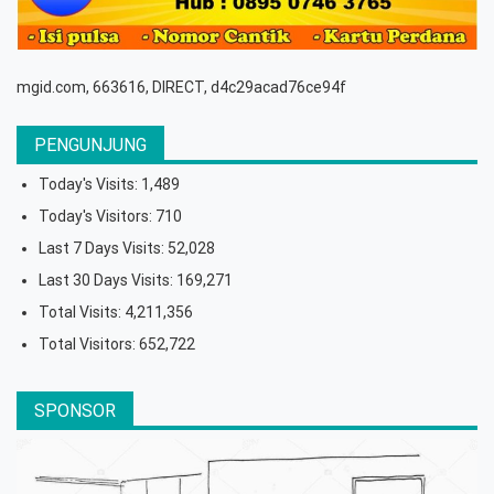
mgid.com, 663616, DIRECT, d4c29acad76ce94f
PENGUNJUNG
Today's Visits:
1,489
Today's Visitors:
710
Last 7 Days Visits:
52,028
Last 30 Days Visits:
169,271
Total Visits:
4,211,356
Total Visitors:
652,722
SPONSOR