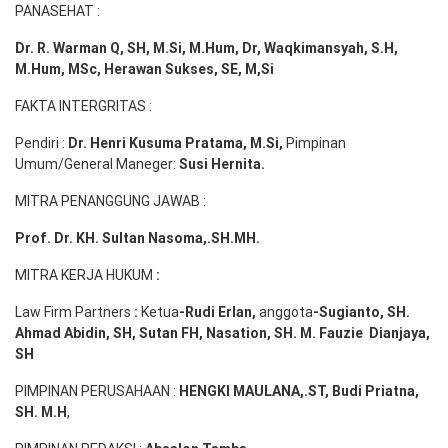
PANASEHAT :
Dr. R. Warman Q, SH, M.Si, M.Hum
,
Dr, Waqkimansyah, S.H,
M.Hum, MSc
,
Herawan Sukses, SE, M,Si
FAKTA INTERGRITAS :
Pendiri :
Dr. Henri
Kusuma
Pratama, M.Si
,
Pimpinan
Umum/General Maneger:
Susi
Hernita.
MITRA PENANGGUNG JAWAB :
Prof. Dr. KH. Sultan Nasoma,.SH.MH.
MITRA KERJA HUKUM
:
Law Firm Partners
:
Ketua
-Rudi
Erlan
,
anggota
-Sugianto
, SH.
Ahmad
Abidin
, SH,
Sutan
FH,
Nasation
, SH. M.
Fauzie
Dianjaya
,
SH
PIMPINAN PERUSAHAAN :
HENGKI MAULANA,.ST
, Budi
Pr
iatna
,
SH
. M.H
,