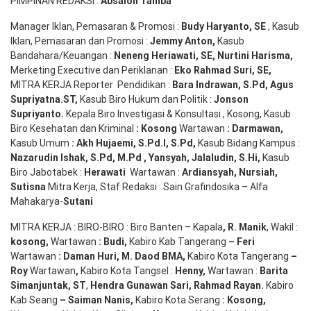
PIMPINAN REDAKSI :
Absalon Tamba
Manager Iklan, Pemasaran & Promosi :
Budy Haryanto, SE
, Kasub
Iklan, Pemasaran dan Promosi :
Jemmy Anton
,
Kasub
Bandahara/Keuangan :
Neneng
Heriawati
, SE,
Nurtini
Harisma
,
Merketing Executive dan Periklanan :
Eko
Rahmad Suri
,
SE,
MITRA KERJA Reporter Pendidikan :
Bara
Indrawan
,
S.Pd
,
Agus
Supriyatna
.
ST
,
Kasub Biro Hukum dan Politik :
Jonson
S
upriyanto
.
Kepala Biro Investigasi & Konsultasi , Kosong, Kasub
Biro Kesehatan dan Kriminal
:
Kosong
Wartawan
:
Darmawan
,
Kasub Umum
:
Akh Hujaemi, S.Pd.I, S.Pd
,
Kasub Bidang Kampus :
Nazarudin
Ishak
,
S.Pd
,
M.Pd
,
Yansyah
,
Jalaludin
,
S.Hi
,
Kasub
Biro Jabotabek :
Herawati
Wartawan :
Ardiansyah
,
Nursiah
,
Suti
s
na
Mitra Kerja, Staf Redaksi : Sain Grafindosika – Alfa
Mahakarya-
Sutani
MITRA KERJA : BIRO-BIRO : Biro Banten – Kapala
,
R. Manik
, Wakil :
kosong
,
Wartawan
:
Budi
,
Kabiro Kab Tangerang
–
Feri
Wartawan
:
Daman Huri, M. Daod BMA,
Kabiro Kota Tangerang
–
Roy
Wartawan
,
Kabiro Kota Tangsel :
Henny
,
Wartawan :
Barita
Simanjuntak, ST
,
Hendra
Gunawan
Sari
,
Rahmad Rayan
.
Kabiro
Kab Seang
–
Saiman Nanis
,
Kabiro Kota Serang
:
Kosong
,