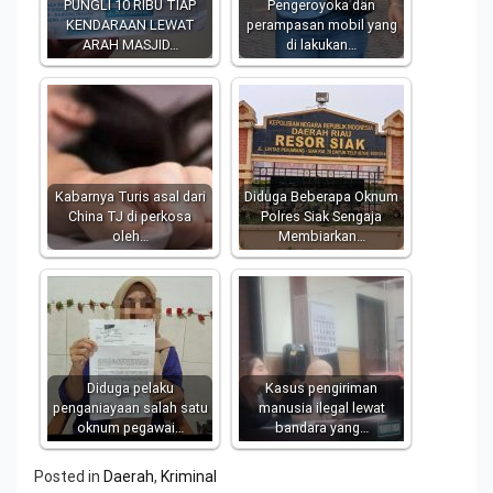
PUNGLI 10 RIBU TIAP
Pengeroyoka dan
KENDARAAN LEWAT
perampasan mobil yang
ARAH MASJID…
di lakukan…
Kabarnya Turis asal dari
Diduga Beberapa Oknum
China TJ di perkosa
Polres Siak Sengaja
oleh…
Membiarkan…
Diduga pelaku
Kasus pengiriman
penganiayaan salah satu
manusia ilegal lewat
oknum pegawai…
bandara yang…
Posted in
Daerah
,
Kriminal