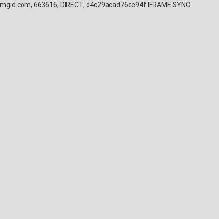
mgid.com, 663616, DIRECT, d4c29acad76ce94f
IFRAME SYNC