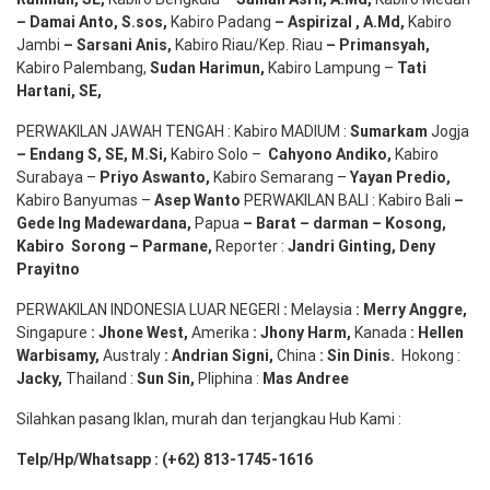
– Damai Anto
, S.sos,
Kabiro Padang
– Aspirizal
,
A.Md
,
Kabiro
Jambi
– Sarsani Anis
,
Kabiro Riau/Kep. Riau
– Primansyah
,
Kabiro Palembang,
Sudan
Harimun
,
Kabiro Lampung –
Tati
Hartani, SE
,
PERWAKILAN JAWAH TENGAH : Kabiro MADIUM :
Sumarkam
Jogja
–
Endang
S, SE,
M.Si
,
Kabiro Solo –
Cahyono
Andiko
,
Kabiro
Surabaya –
Priyo
Aswanto
,
Kabiro Semarang –
Yayan
Predio
,
Kabiro Banyumas –
Asep
Wanto
PERWAKILAN BALI : Kabiro Bali
–
Gede
Ing
Madewardana
,
Papua
– Barat –
darman
–
Kosong
,
Kabiro
Sorong
–
Parmane
,
Reporter :
Jandri Ginting, Deny
Prayitno
PERWAKILAN INDONESIA LUAR NEGERI
:
Melaysia
: Merry
Anggre
,
Singapure
:
Jhone
West,
Amerika
:
Jhony
Harm,
Kanada
: Hellen
Warbisamy
,
Australy
:
Andrian
Signi
,
China
: Sin
Dinis
.
Hokong :
Jacky,
Thailand :
Sun Sin,
Pliphina :
Mas Andree
Silahkan pasang Iklan, murah dan terjangkau Hub Kami :
Telp/Hp/Whatsapp : (+62) 813-1745-1616