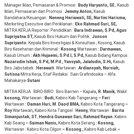
Manager Iklan, Pemasaran & Promosi :
Budy Haryanto, SE
, Kasub
Iklan, Pemasaran dan Promosi :
Jemmy Anton
,
Kasub
Bandahara/Keuangan :
Neneng
Heriawati
, SE,
Nurtini
Harisma
,
Merketing Executive dan Periklanan :
Eko
Rahmad Suri
,
SE,
MITRA KERJA Reporter Pendidikan :
Bara
Indrawan
,
S.Pd
,
Agus
Supriyatna
.
ST
,
Kasub Biro Hukum dan Politik :
Jonson
S
upriyanto
.
Kepala Biro Investigasi & Konsultasi , Kosong, Kasub
Biro Kesehatan dan Kriminal
:
Kosong
Wartawan
:
Darmawan
,
Kasub Umum
:
Akh Hujaemi, S.Pd.I, S.Pd
,
Kasub Bidang Kampus :
Nazarudin
Ishak
,
S.Pd
,
M.Pd
,
Yansyah
,
Jalaludin
,
S.Hi
,
Kasub
Biro Jabotabek :
Herawati
Wartawan :
Ardiansyah
,
Nursiah
,
Suti
s
na
Mitra Kerja, Staf Redaksi : Sain Grafindosika – Alfa
Mahakarya-
Sutani
MITRA KERJA : BIRO-BIRO : Biro Banten – Kapala
,
R. Manik
, Wakil :
kosong
,
Wartawan
:
Budi
,
Kabiro Kab Tangerang
–
Feri
Wartawan
:
Daman Huri, M. Daod BMA,
Kabiro Kota Tangerang
–
Roy
Wartawan
,
Kabiro Kota Tangsel :
Henny
,
Wartawan :
Barita
Simanjuntak, ST
,
Hendra
Gunawan
Sari
,
Rahmad Rayan
.
Kabiro
Kab Seang
–
Saiman Nanis
,
Kabiro Kota Serang
:
Kosong
,
Wartawan : Kabiro Kota Cilgon
–
Kosong
,
Kabiro Kab Lebak
–