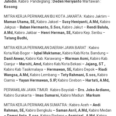
Jahidin
.
Kabiro Pandeglang
: Deden
Heriyanto
Wartawan :
Kosong
MITRA KERJA PERWAKILAN IBU KOTA JAKARTA : Kabiro Jaktim –
Maman Utama, SE
,
Kabiro Jaksel –
Susy Heniyanti, A.Md
,
Kabiro
Jakpus –
Baban Hermanto, S.Sos
,
Kabiro Jakut –
Rendi
Balula
,
A.Md
,
Kabiro Jakbar –
Henri Herman, SE
,
Kabiro Kep. Seribu –
Tatang Budhi
,
MITRA KERJA PERWAKILAN DAERAH JAWA BARAT : Kabiro
Kota/Kab Bogor –
Iqbal
Muktamar
,
Kabiro Kab/Kota. Bandung
–
Danil Anwar
,
Kabiro Kab. Karawang
–
Warman Asmi
,
Kabiro Kab.
Cianjur
–
Marsiti
,
Amd
,
Kabiro Kab/Kota Bekasi
– Jajang
, ST
,
Kabiro Kab Tasikmalaya –
Hermawan
, SE,
Kabiro Depok
– Riadi
Wangsa
,
A.Md
,
Kabiro Lembang
– Tety Rahmani
, S.sos,
Kabiro
Ciamis
– Yayan Hermawan
, S.IP,
Kabiro Cirebon
–
Hartati
,
A.Md
,
PERWAKILAN JAWA TIMUR : Kabiro Boyolali –
Drs.
Joko
Ardiano
,
Kabiro Surakarta –
Imas
Sumarni
,
Kabiro Madiun :
Markum
MITRA KERJA PERWAKILAN SUMATRA
:
Kabiro Aceh
– Andi
Rahman, SE
,
Kabiro Bengkulu
– Saman Asril
,
A.Md
,
Kabiro Medan
– Damai Anto
, S.sos,
Kabiro Padang
– Aspirizal
,
A.Md
,
Kabiro