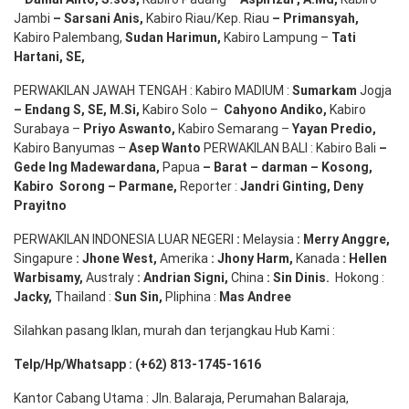
Jambi
– Sarsani Anis
,
Kabiro Riau/Kep. Riau
– Primansyah
,
Kabiro Palembang,
Sudan
Harimun
,
Kabiro Lampung –
Tati
Hartani, SE
,
PERWAKILAN JAWAH TENGAH : Kabiro MADIUM :
Sumarkam
Jogja
–
Endang
S, SE,
M.Si
,
Kabiro Solo –
Cahyono
Andiko
,
Kabiro
Surabaya –
Priyo
Aswanto
,
Kabiro Semarang –
Yayan
Predio
,
Kabiro Banyumas –
Asep
Wanto
PERWAKILAN BALI : Kabiro Bali
–
Gede
Ing
Madewardana
,
Papua
– Barat –
darman
–
Kosong
,
Kabiro
Sorong
–
Parmane
,
Reporter :
Jandri Ginting, Deny
Prayitno
PERWAKILAN INDONESIA LUAR NEGERI
:
Melaysia
: Merry
Anggre
,
Singapure
:
Jhone
West,
Amerika
:
Jhony
Harm,
Kanada
: Hellen
Warbisamy
,
Australy
:
Andrian
Signi
,
China
: Sin
Dinis
.
Hokong :
Jacky,
Thailand :
Sun Sin,
Pliphina :
Mas Andree
Silahkan pasang Iklan, murah dan terjangkau Hub Kami :
Telp/Hp/Whatsapp : (+62) 813-1745-1616
Kantor Cabang Utama : Jln. Balaraja, Perumahan Balaraja,