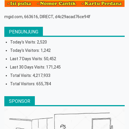
mgid.com, 663616, DIRECT, d4c29acad76ce94f
PENGUNJUNG
Today's Visits:
2,520
Today's Visitors:
1,242
Last 7 Days Visits:
50,452
Last 30 Days Visits:
171,245
Total Visits:
4,217,933
Total Visitors:
655,784
SPONSOR