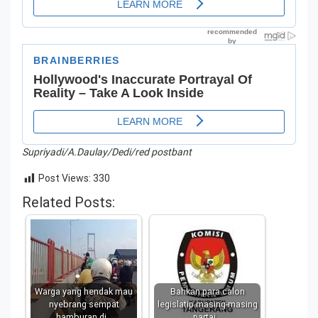
Supriyadi/A.Daulay/Dedi/red postbant
Post Views:
330
Related Posts:
Warga yang hendak mau
Bahkan para calon
nyebrang sempat
legislatip masing-masing
hamburan di…
partai…