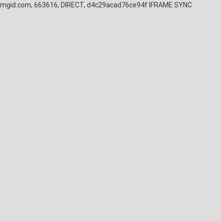
mgid.com, 663616, DIRECT, d4c29acad76ce94f
IFRAME SYNC