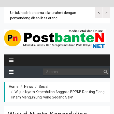
<
>
an
Untuk hadir bersama silaturahmi dengan
Bupati mengi
penyandang disabilitas orang.
khususnya ibu
rutin meman
Home
News
Sosial
Wujud Nyata Keperdulian Anggota BPPKB Ranting Elang
Hitam Mengunjungi yang Sedang Sakit