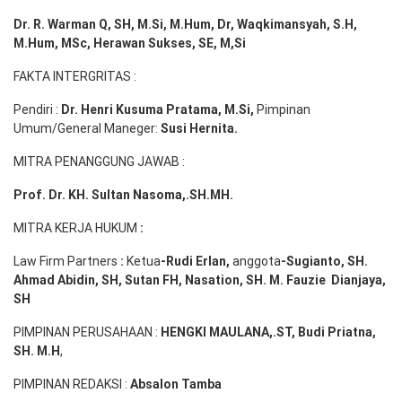
Dr. R. Warman Q, SH, M.Si, M.Hum
,
Dr, Waqkimansyah, S.H,
M.Hum, MSc
,
Herawan Sukses, SE, M,Si
FAKTA INTERGRITAS :
Pendiri :
Dr. Henri
Kusuma
Pratama, M.Si
,
Pimpinan
Umum/General Maneger:
Susi
Hernita.
MITRA PENANGGUNG JAWAB :
Prof. Dr. KH. Sultan Nasoma,.SH.MH.
MITRA KERJA HUKUM
:
Law Firm Partners
:
Ketua
-Rudi
Erlan
,
anggota
-Sugianto
, SH.
Ahmad
Abidin
, SH,
Sutan
FH,
Nasation
, SH. M.
Fauzie
Dianjaya
,
SH
PIMPINAN PERUSAHAAN :
HENGKI MAULANA,.ST
, Budi
Pr
iatna
,
SH
. M.H
,
PIMPINAN REDAKSI :
Absalon Tamba