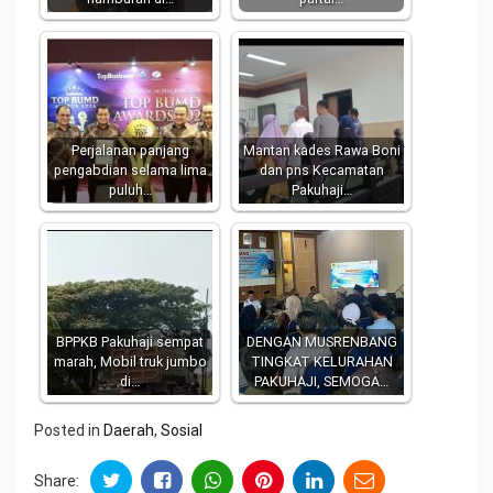
Perjalanan panjang
Mantan kades Rawa Boni
pengabdian selama lima
dan pns Kecamatan
puluh…
Pakuhaji…
BPPKB Pakuhaji sempat
DENGAN MUSRENBANG
marah, Mobil truk jumbo
TINGKAT KELURAHAN
di…
PAKUHAJI, SEMOGA…
Posted in
Daerah
,
Sosial
Share: