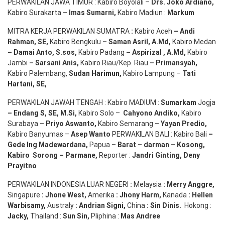
PERWAKILAN JAWA TIMUR : Kabiro Boyolali –
Drs.
Joko
Ardiano
,
Kabiro Surakarta –
Imas
Sumarni
,
Kabiro Madiun :
Markum
MITRA KERJA PERWAKILAN SUMATRA
:
Kabiro Aceh
– Andi
Rahman, SE
,
Kabiro Bengkulu
– Saman Asril
,
A.Md
,
Kabiro Medan
– Damai Anto
, S.sos,
Kabiro Padang
– Aspirizal
,
A.Md
,
Kabiro
Jambi
– Sarsani Anis
,
Kabiro Riau/Kep. Riau
– Primansyah
,
Kabiro Palembang,
Sudan
Harimun
,
Kabiro Lampung –
Tati
Hartani, SE
,
PERWAKILAN JAWAH TENGAH : Kabiro MADIUM :
Sumarkam
Jogja
–
Endang
S, SE,
M.Si
,
Kabiro Solo –
Cahyono
Andiko
,
Kabiro
Surabaya –
Priyo
Aswanto
,
Kabiro Semarang –
Yayan
Predio
,
Kabiro Banyumas –
Asep
Wanto
PERWAKILAN BALI : Kabiro Bali
–
Gede
Ing
Madewardana
,
Papua
– Barat –
darman
–
Kosong
,
Kabiro
Sorong
–
Parmane
,
Reporter :
Jandri Ginting, Deny
Prayitno
PERWAKILAN INDONESIA LUAR NEGERI
:
Melaysia
: Merry
Anggre
,
Singapure
:
Jhone
West,
Amerika
:
Jhony
Harm,
Kanada
: Hellen
Warbisamy
,
Australy
:
Andrian
Signi
,
China
: Sin
Dinis
.
Hokong :
Jacky,
Thailand :
Sun Sin,
Pliphina :
Mas Andree