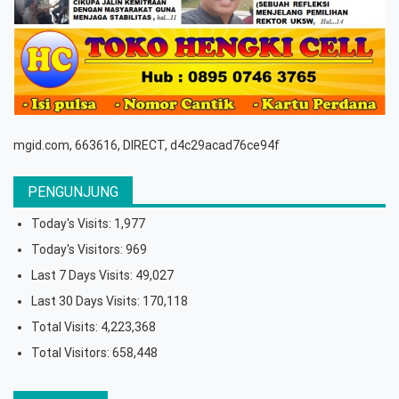
mgid.com, 663616, DIRECT, d4c29acad76ce94f
PENGUNJUNG
Today's Visits:
1,977
Today's Visitors:
969
Last 7 Days Visits:
49,027
Last 30 Days Visits:
170,118
Total Visits:
4,223,368
Total Visitors:
658,448