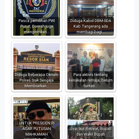
Pasca pemilihan PWI
Diduga Kabid DBM-SDA
Pusat, Daerah juga
Kab Tangerang ada
mengirimkan…
membagi-bagi…
Diduga Beberapa Oknum
Para aktivis tentang
Polres Siak Sengaja
kenakalan remaja, belum
Membiarkan…
tuntas…
UNTUK PRESIDEN RI
AGAR PUTUSAN
Usai Ikut Retreat, Bupati
MAHKAMAH
dan Wakil Bupati