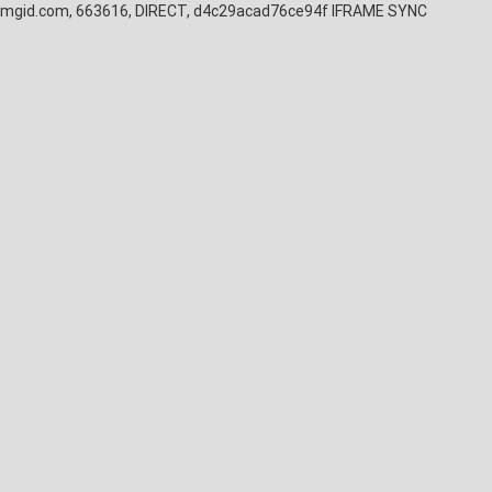
mgid.com, 663616, DIRECT, d4c29acad76ce94f
IFRAME SYNC