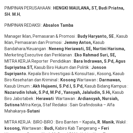
PIMPINAN PERUSAHAAN :
HENGKI MAULANA,.ST
, Budi
Pr
iatna
,
SH
. M.H
,
PIMPINAN REDAKSI :
Absalon Tamba
Manager Iklan, Pemasaran & Promosi :
Budy Haryanto, SE
, Kasub
Iklan, Pemasaran dan Promosi :
Jemmy Anton
,
Kasub
Bandahara/Keuangan :
Neneng
Heriawati
, SE,
Nurtini
Harisma
,
Merketing Executive dan Periklanan :
Eko
Rahmad Suri
,
SE,
MITRA KERJA Reporter Pendidikan :
Bara
Indrawan
,
S.Pd
,
Agus
Supriyatna
.
ST
,
Kasub Biro Hukum dan Politik :
Jonson
S
upriyanto
.
Kepala Biro Investigasi & Konsultasi , Kosong, Kasub
Biro Kesehatan dan Kriminal
:
Kosong
Wartawan
:
Darmawan
,
Kasub Umum
:
Akh Hujaemi, S.Pd.I, S.Pd
,
Kasub Bidang Kampus :
Nazarudin
Ishak
,
S.Pd
,
M.Pd
,
Yansyah
,
Jalaludin
,
S.Hi
,
Kasub
Biro Jabotabek :
Herawati
Wartawan :
Ardiansyah
,
Nursiah
,
Suti
s
na
Mitra Kerja, Staf Redaksi : Sain Grafindosika – Alfa
Mahakarya-
Sutani
MITRA KERJA : BIRO-BIRO : Biro Banten – Kapala
,
R. Manik
, Wakil :
kosong
,
Wartawan
:
Budi
,
Kabiro Kab Tangerang
–
Feri