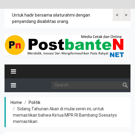
<
>
an
Untuk hadir bersama silaturahmi dengan
Bupati mengi
penyandang disabilitas orang.
khususnya ibu
rutin meman
Home
Politik
Sidang Tahunan Akan di mulai senin ini, untuk
memastikan bahwa Ketua MPR RI Bambang Soesatyo
memastikan