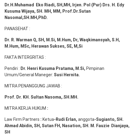
Dr.H.Muhamad
Eko
Riadi
, SH,MH
, Irjen. Pol (Pur) Drs. H. Edy
Kusuma Wijaya, SH. MH,
MM, Prof
.
Dr.Sutan
Nasomal,SH.MH,PhD.
PANASEHAT :
Dr. R. Warman Q, SH, M.Si, M.Hum
,
Dr, Waqkimansyah, S.H,
M.Hum, MSc
,
Herawan Sukses, SE, M,Si
FAKTA INTERGRITAS :
Pendiri :
Dr. Henri
Kusuma
Pratama, M.Si
,
Pimpinan
Umum/General Maneger:
Susi
Hernita.
MITRA PENANGGUNG JAWAB :
Prof. Dr. KH. Sultan Nasoma,.SH.MH.
MITRA KERJA HUKUM
:
Law Firm Partners
:
Ketua
-Rudi
Erlan
,
anggota
-Sugianto
, SH.
Ahmad
Abidin
, SH,
Sutan
FH,
Nasation
, SH. M.
Fauzie
Dianjaya
,
SH