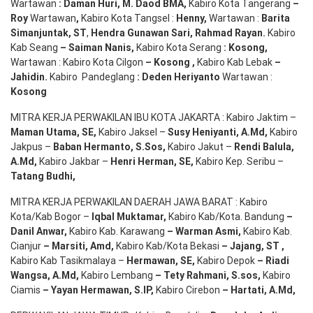
Wartawan
:
Daman Huri, M. Daod BMA,
Kabiro Kota Tangerang
–
Roy
Wartawan
,
Kabiro Kota Tangsel :
Henny
,
Wartawan :
Barita
Simanjuntak, ST
,
Hendra
Gunawan
Sari
,
Rahmad Rayan
.
Kabiro
Kab Seang
–
Saiman Nanis
,
Kabiro Kota Serang
:
Kosong
,
Wartawan : Kabiro Kota Cilgon
–
Kosong
,
Kabiro Kab Lebak
–
Jahidin
.
Kabiro Pandeglang
: Deden
Heriyanto
Wartawan :
Kosong
MITRA KERJA PERWAKILAN IBU KOTA JAKARTA : Kabiro Jaktim –
Maman Utama, SE
,
Kabiro Jaksel –
Susy Heniyanti, A.Md
,
Kabiro
Jakpus –
Baban Hermanto, S.Sos
,
Kabiro Jakut –
Rendi
Balula
,
A.Md
,
Kabiro Jakbar –
Henri Herman, SE
,
Kabiro Kep. Seribu –
Tatang Budhi
,
MITRA KERJA PERWAKILAN DAERAH JAWA BARAT : Kabiro
Kota/Kab Bogor –
Iqbal
Muktamar
,
Kabiro Kab/Kota. Bandung
–
Danil Anwar
,
Kabiro Kab. Karawang
–
Warman Asmi
,
Kabiro Kab.
Cianjur
–
Marsiti
,
Amd
,
Kabiro Kab/Kota Bekasi
– Jajang
, ST
,
Kabiro Kab Tasikmalaya –
Hermawan
, SE,
Kabiro Depok
– Riadi
Wangsa
,
A.Md
,
Kabiro Lembang
– Tety Rahmani
, S.sos,
Kabiro
Ciamis
– Yayan Hermawan
, S.IP,
Kabiro Cirebon
–
Hartati
,
A.Md
,