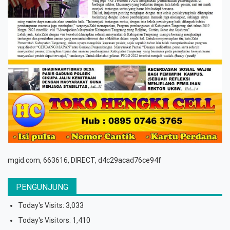
mgid.com, 663616, DIRECT, d4c29acad76ce94f
PENGUNJUNG
Today's Visits:
3,033
Today's Visitors:
1,410