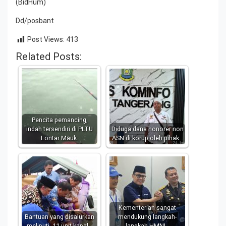
(BidHum)
Dd/posbant
Post Views:
413
Related Posts:
Pencita pemancing,
indah tersendiri di PLTU
Diduga dana honorer non
Lontar Mauk.
ASN di korup oleh pihak…
Kementerian sangat
Bantuan yang disalurkan
mendukung langkah-
meliputi, 11 unit kapal…
langkah HMNI…