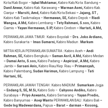
Kota/Kab Bogor –
Iqbal
Muktamar
,
Kabiro Kab/Kota. Bandung
–
Danil Anwar
,
Kabiro Kab. Karawang
–
Warman Asmi
,
Kabiro Kab.
Cianjur
–
Marsiti
,
Amd
,
Kabiro Kab/Kota Bekasi
– Jajang
, ST
,
Kabiro Kab Tasikmalaya –
Hermawan
, SE,
Kabiro Depok
– Riadi
Wangsa
,
A.Md
,
Kabiro Lembang
– Tety Rahmani
, S.sos,
Kabiro
Ciamis
– Yayan Hermawan
, S.IP,
Kabiro Cirebon
–
Hartati
,
A.Md
,
PERWAKILAN JAWA TIMUR : Kabiro Boyolali –
Drs.
Joko
Ardiano
,
Kabiro Surakarta –
Imas
Sumarni
,
Kabiro Madiun :
Markum
MITRA KERJA PERWAKILAN SUMATRA
:
Kabiro Aceh
– Andi
Rahman, SE
,
Kabiro Bengkulu
– Saman Asril
,
A.Md
,
Kabiro Medan
– Damai Anto
, S.sos,
Kabiro Padang
– Aspirizal
,
A.Md
,
Kabiro
Jambi
– Sarsani Anis
,
Kabiro Riau/Kep. Riau
– Primansyah
,
Kabiro Palembang,
Sudan
Harimun
,
Kabiro Lampung –
Tati
Hartani, SE
,
PERWAKILAN JAWAH TENGAH : Kabiro MADIUM :
Sumarkam
Jogja
–
Endang
S, SE,
M.Si
,
Kabiro Solo –
Cahyono
Andiko
,
Kabiro
Surabaya –
Priyo
Aswanto
,
Kabiro Semarang –
Yayan
Predio
,
Kabiro Banyumas –
Asep
Wanto
PERWAKILAN BALI : Kabiro Bali
–
Gede
Ing
Madewardana
,
Papua
– Barat –
darman
–
Kosong
,