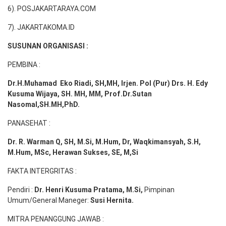
6). POSJAKARTARAYA.COM
7). JAKARTAKOMA.ID
SUSUNAN ORGANISASI :
PEMBINA :
Dr.H.Muhamad
Eko
Riadi
, SH,MH
, Irjen. Pol (Pur) Drs. H. Edy
Kusuma Wijaya, SH. MH,
MM, Prof
.
Dr.Sutan
Nasomal,SH.MH,PhD.
PANASEHAT :
Dr. R. Warman Q, SH, M.Si, M.Hum
,
Dr, Waqkimansyah, S.H,
M.Hum, MSc
,
Herawan Sukses, SE, M,Si
FAKTA INTERGRITAS :
Pendiri :
Dr. Henri
Kusuma
Pratama, M.Si
,
Pimpinan
Umum/General Maneger:
Susi
Hernita.
MITRA PENANGGUNG JAWAB :