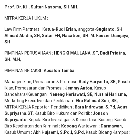
Prof. Dr. KH. Sultan Nasoma,.SH.MH.
MITRA KERJA HUKUM
:
Law Firm Partners
:
Ketua
-Rudi
Erlan
,
anggota
-Sugianto
, SH.
Ahmad
Abidin
, SH,
Sutan
FH,
Nasation
, SH. M.
Fauzie
Dianjaya
,
SH
PIMPINAN PERUSAHAAN :
HENGKI MAULANA,.ST
, Budi
Pr
iatna
,
SH
. M.H
,
PIMPINAN REDAKSI :
Absalon Tamba
Manager Iklan, Pemasaran & Promosi :
Budy Haryanto, SE
, Kasub
Iklan, Pemasaran dan Promosi :
Jemmy Anton
,
Kasub
Bandahara/Keuangan :
Neneng
Heriawati
, SE,
Nurtini
Harisma
,
Merketing Executive dan Periklanan :
Eko
Rahmad Suri
,
SE,
MITRA KERJA Reporter Pendidikan :
Bara
Indrawan
,
S.Pd
,
Agus
Supriyatna
.
ST
,
Kasub Biro Hukum dan Politik :
Jonson
S
upriyanto
.
Kepala Biro Investigasi & Konsultasi , Kosong, Kasub
Biro Kesehatan dan Kriminal
:
Kosong
Wartawan
:
Darmawan
,
Kasub Umum
:
Akh Hujaemi, S.Pd.I, S.Pd
,
Kasub Bidang Kampus :