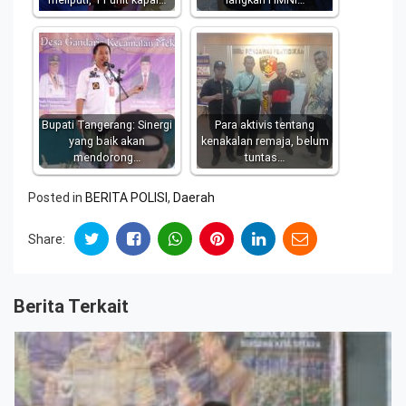
Bupati Tangerang: Sinergi
Para aktivis tentang
yang baik akan
kenakalan remaja, belum
mendorong…
tuntas…
Posted in
BERITA POLISI
,
Daerah
Share:
Berita Terkait