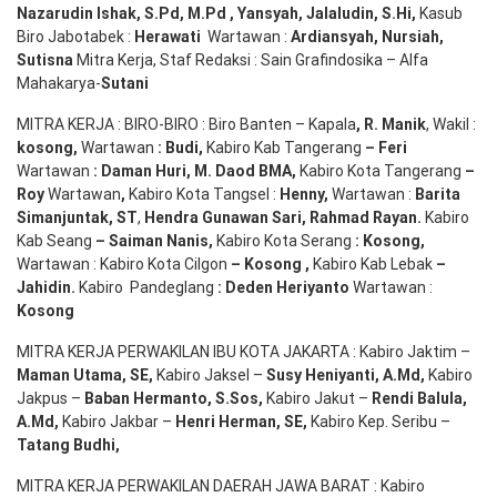
Nazarudin
Ishak
,
S.Pd
,
M.Pd
,
Yansyah
,
Jalaludin
,
S.Hi
,
Kasub
Biro Jabotabek :
Herawati
Wartawan :
Ardiansyah
,
Nursiah
,
Suti
s
na
Mitra Kerja, Staf Redaksi : Sain Grafindosika – Alfa
Mahakarya-
Sutani
MITRA KERJA : BIRO-BIRO : Biro Banten – Kapala
,
R. Manik
, Wakil :
kosong
,
Wartawan
:
Budi
,
Kabiro Kab Tangerang
–
Feri
Wartawan
:
Daman Huri, M. Daod BMA,
Kabiro Kota Tangerang
–
Roy
Wartawan
,
Kabiro Kota Tangsel :
Henny
,
Wartawan :
Barita
Simanjuntak, ST
,
Hendra
Gunawan
Sari
,
Rahmad Rayan
.
Kabiro
Kab Seang
–
Saiman Nanis
,
Kabiro Kota Serang
:
Kosong
,
Wartawan : Kabiro Kota Cilgon
–
Kosong
,
Kabiro Kab Lebak
–
Jahidin
.
Kabiro Pandeglang
: Deden
Heriyanto
Wartawan :
Kosong
MITRA KERJA PERWAKILAN IBU KOTA JAKARTA : Kabiro Jaktim –
Maman Utama, SE
,
Kabiro Jaksel –
Susy Heniyanti, A.Md
,
Kabiro
Jakpus –
Baban Hermanto, S.Sos
,
Kabiro Jakut –
Rendi
Balula
,
A.Md
,
Kabiro Jakbar –
Henri Herman, SE
,
Kabiro Kep. Seribu –
Tatang Budhi
,
MITRA KERJA PERWAKILAN DAERAH JAWA BARAT : Kabiro