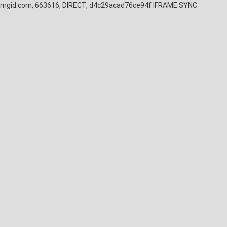
mgid.com, 663616, DIRECT, d4c29acad76ce94f
IFRAME SYNC