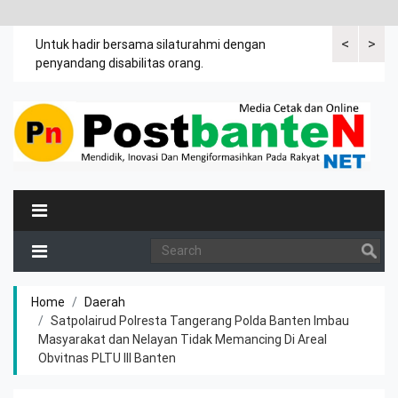
<
>
an
Untuk hadir bersama silaturahmi dengan
Bupati mengi
penyandang disabilitas orang.
khususnya ibu
rutin meman
Home
Daerah
Satpolairud Polresta Tangerang Polda Banten Imbau
Masyarakat dan Nelayan Tidak Memancing Di Areal
Obvitnas PLTU III Banten