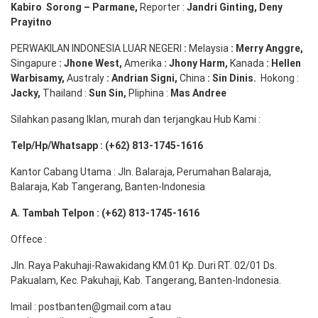
Kabiro
Sorong
–
Parmane
,
Reporter :
Jandri Ginting, Deny
Prayitno
PERWAKILAN INDONESIA LUAR NEGERI
:
Melaysia
: Merry
Anggre
,
Singapure
:
Jhone
West,
Amerika
:
Jhony
Harm,
Kanada
: Hellen
Warbisamy
,
Australy
:
Andrian
Signi
,
China
: Sin
Dinis
.
Hokong :
Jacky,
Thailand :
Sun Sin,
Pliphina :
Mas Andree
Silahkan pasang Iklan, murah dan terjangkau Hub Kami :
Telp/Hp/Whatsapp : (+62) 813-1745-1616
Kantor Cabang Utama : Jln. Balaraja, Perumahan Balaraja,
Balaraja, Kab Tangerang, Banten-Indonesia
A. Tambah Telpon : (+62) 813-1745-1616
Offece :
Jln. Raya Pakuhaji-Rawakidang KM.01 Kp. Duri RT. 02/01 Ds.
Pakualam, Kec. Pakuhaji, Kab. Tangerang, Banten-Indonesia.
Imail : postbanten@gmail.com atau