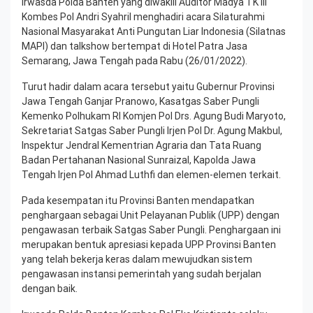
Irwasda Polda Banten yang diwakili Auditor Madya TK III
Kombes Pol Andri Syahril menghadiri acara Silaturahmi
Nasional Masyarakat Anti Pungutan Liar Indonesia (Silatnas
MAPI) dan talkshow bertempat di Hotel Patra Jasa
Semarang, Jawa Tengah pada Rabu (26/01/2022).
Turut hadir dalam acara tersebut yaitu Gubernur Provinsi
Jawa Tengah Ganjar Pranowo, Kasatgas Saber Pungli
Kemenko Polhukam RI Komjen Pol Drs. Agung Budi Maryoto,
Sekretariat Satgas Saber Pungli Irjen Pol Dr. Agung Makbul,
Inspektur Jendral Kementrian Agraria dan Tata Ruang
Badan Pertahanan Nasional Sunraizal, Kapolda Jawa
Tengah Irjen Pol Ahmad Luthfi dan elemen-elemen terkait.
Pada kesempatan itu Provinsi Banten mendapatkan
penghargaan sebagai Unit Pelayanan Publik (UPP) dengan
pengawasan terbaik Satgas Saber Pungli. Penghargaan ini
merupakan bentuk apresiasi kepada UPP Provinsi Banten
yang telah bekerja keras dalam mewujudkan sistem
pengawasan instansi pemerintah yang sudah berjalan
dengan baik.