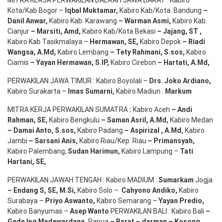
Kota/Kab Bogor –
Iqbal
Muktamar
,
Kabiro Kab/Kota. Bandung
–
Danil Anwar
,
Kabiro Kab. Karawang
–
Warman Asmi
,
Kabiro Kab.
Cianjur
–
Marsiti
,
Amd
,
Kabiro Kab/Kota Bekasi
– Jajang
, ST
,
Kabiro Kab Tasikmalaya –
Hermawan
, SE,
Kabiro Depok
– Riadi
Wangsa
,
A.Md
,
Kabiro Lembang
– Tety Rahmani
, S.sos,
Kabiro
Ciamis
– Yayan Hermawan
, S.IP,
Kabiro Cirebon
–
Hartati
,
A.Md
,
PERWAKILAN JAWA TIMUR : Kabiro Boyolali –
Drs.
Joko
Ardiano
,
Kabiro Surakarta –
Imas
Sumarni
,
Kabiro Madiun :
Markum
MITRA KERJA PERWAKILAN SUMATRA
:
Kabiro Aceh
– Andi
Rahman, SE
,
Kabiro Bengkulu
– Saman Asril
,
A.Md
,
Kabiro Medan
– Damai Anto
, S.sos,
Kabiro Padang
– Aspirizal
,
A.Md
,
Kabiro
Jambi
– Sarsani Anis
,
Kabiro Riau/Kep. Riau
– Primansyah
,
Kabiro Palembang,
Sudan
Harimun
,
Kabiro Lampung –
Tati
Hartani, SE
,
PERWAKILAN JAWAH TENGAH : Kabiro MADIUM :
Sumarkam
Jogja
–
Endang
S, SE,
M.Si
,
Kabiro Solo –
Cahyono
Andiko
,
Kabiro
Surabaya –
Priyo
Aswanto
,
Kabiro Semarang –
Yayan
Predio
,
Kabiro Banyumas –
Asep
Wanto
PERWAKILAN BALI : Kabiro Bali
–
Gede
Ing
Madewardana
,
Papua
– Barat –
darman
–
Kosong
,