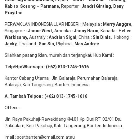
Kabiro
Sorong
–
Parmane
,
Reporter :
Jandri Ginting, Deny
Prayitno
PERWAKILAN INDONESIA LUAR NEGERI
:
Melaysia
: Merry
Anggre
,
Singapure
:
Jhone
West,
Amerika
:
Jhony
Harm,
Kanada
: Hellen
Warbisamy
,
Australy
:
Andrian
Signi
,
China
: Sin
Dinis
.
Hokong :
Jacky,
Thailand :
Sun Sin,
Pliphina :
Mas Andree
Silahkan pasang Iklan, murah dan terjangkau Hub Kami :
Telp/Hp/Whatsapp : (+62) 813-1745-1616
Kantor Cabang Utama : Jln. Balaraja, Perumahan Balaraja,
Balaraja, Kab Tangerang, Banten-Indonesia
A. Tambah Telpon : (+62) 813-1745-1616
Offece :
Jln. Raya Pakuhaji-Rawakidang KM.01 Kp. Duri RT. 02/01 Ds.
Pakualam, Kec. Pakuhaji, Kab. Tangerang, Banten-Indonesia.
Imail : postbanten@gmail.com atau