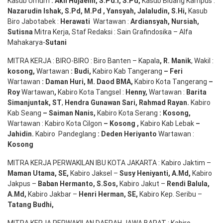
Kasub Umum
:
Akh Hujaemi, S.Pd.I, S.Pd
,
Kasub Bidang Kampus :
Nazarudin
Ishak
,
S.Pd
,
M.Pd
,
Yansyah
,
Jalaludin
,
S.Hi
,
Kasub
Biro Jabotabek :
Herawati
Wartawan :
Ardiansyah
,
Nursiah
,
Suti
s
na
Mitra Kerja, Staf Redaksi : Sain Grafindosika – Alfa
Mahakarya-
Sutani
MITRA KERJA : BIRO-BIRO : Biro Banten – Kapala
,
R. Manik
, Wakil :
kosong
,
Wartawan
:
Budi
,
Kabiro Kab Tangerang
–
Feri
Wartawan
:
Daman Huri, M. Daod BMA,
Kabiro Kota Tangerang
–
Roy
Wartawan
,
Kabiro Kota Tangsel :
Henny
,
Wartawan :
Barita
Simanjuntak, ST
,
Hendra
Gunawan
Sari
,
Rahmad Rayan
.
Kabiro
Kab Seang
–
Saiman Nanis
,
Kabiro Kota Serang
:
Kosong
,
Wartawan : Kabiro Kota Cilgon
–
Kosong
,
Kabiro Kab Lebak
–
Jahidin
.
Kabiro Pandeglang
: Deden
Heriyanto
Wartawan :
Kosong
MITRA KERJA PERWAKILAN IBU KOTA JAKARTA : Kabiro Jaktim –
Maman Utama, SE
,
Kabiro Jaksel –
Susy Heniyanti, A.Md
,
Kabiro
Jakpus –
Baban Hermanto, S.Sos
,
Kabiro Jakut –
Rendi
Balula
,
A.Md
,
Kabiro Jakbar –
Henri Herman, SE
,
Kabiro Kep. Seribu –
Tatang Budhi
,
MITRA KERJA PERWAKILAN DAERAH JAWA BARAT : Kabiro