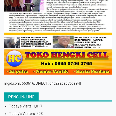
mgid.com, 663616, DIRECT, d4c29acad76ce94f
PENGUNJUNG
Today's Visits:
1,017
Today's Visitors:
493