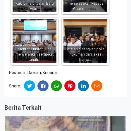
Kaki Lima di Jalan Baru
menjelasakan kepada
Adis…
Gubernur dan…
Menteri Nusron juga
Setelah di tangkap polisi
menyerahkan sertipikat
hukuman dari jaksa
tanah…
hanya…
Posted in
Daerah
,
Kriminal
Share:
Berita Terkait