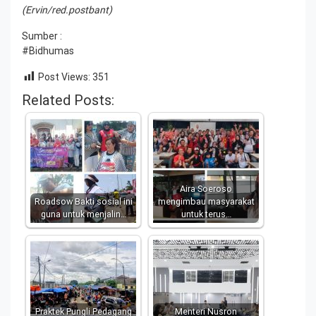
(Ervin/red.postbant)
Sumber :
#Bidhumas
Post Views:
351
Related Posts:
Aira Soeroso
Roadsow Bakti sosial ini
mengimbau masyarakat
guna untuk menjalin…
untuk terus…
Praktek Pungli Pedagang
Menteri Nusron