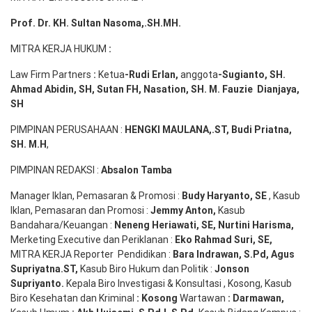
Prof. Dr. KH. Sultan Nasoma,.SH.MH.
MITRA KERJA HUKUM
:
Law Firm Partners
:
Ketua
-Rudi
Erlan
,
anggota
-Sugianto
, SH.
Ahmad
Abidin
, SH,
Sutan
FH,
Nasation
, SH. M.
Fauzie
Dianjaya
,
SH
PIMPINAN PERUSAHAAN :
HENGKI MAULANA,.ST
, Budi
Pr
iatna
,
SH
. M.H
,
PIMPINAN REDAKSI :
Absalon Tamba
Manager Iklan, Pemasaran & Promosi :
Budy Haryanto, SE
, Kasub
Iklan, Pemasaran dan Promosi :
Jemmy Anton
,
Kasub
Bandahara/Keuangan :
Neneng
Heriawati
, SE,
Nurtini
Harisma
,
Merketing Executive dan Periklanan :
Eko
Rahmad Suri
,
SE,
MITRA KERJA Reporter Pendidikan :
Bara
Indrawan
,
S.Pd
,
Agus
Supriyatna
.
ST
,
Kasub Biro Hukum dan Politik :
Jonson
S
upriyanto
.
Kepala Biro Investigasi & Konsultasi , Kosong, Kasub
Biro Kesehatan dan Kriminal
:
Kosong
Wartawan
:
Darmawan
,