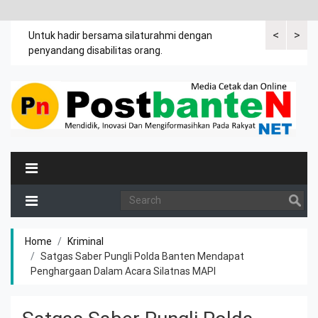
<
>
an
Untuk hadir bersama silaturahmi dengan
Bupati mengi
penyandang disabilitas orang.
khususnya ibu
rutin meman
Home
Kriminal
Satgas Saber Pungli Polda Banten Mendapat
Penghargaan Dalam Acara Silatnas MAPI