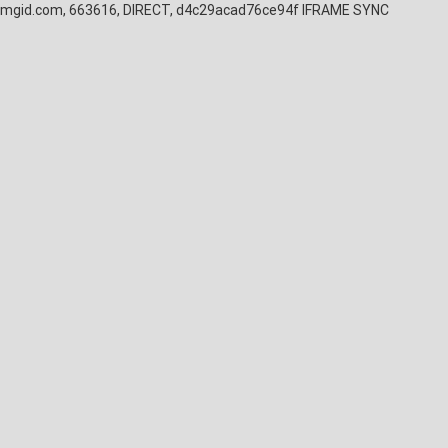
mgid.com, 663616, DIRECT, d4c29acad76ce94f
IFRAME SYNC