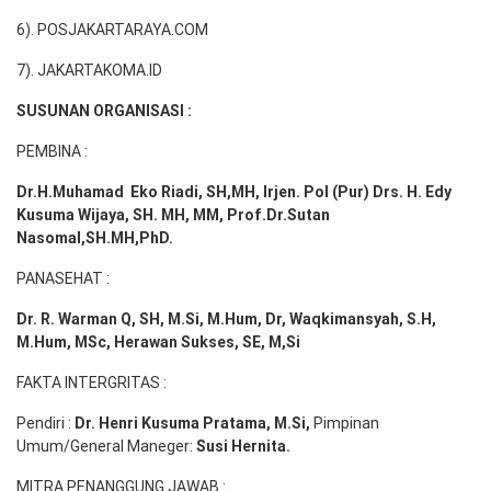
6). POSJAKARTARAYA.COM
7). JAKARTAKOMA.ID
SUSUNAN ORGANISASI :
PEMBINA :
Dr.H.Muhamad
Eko
Riadi
, SH,MH
, Irjen. Pol (Pur) Drs. H. Edy
Kusuma Wijaya, SH. MH,
MM, Prof
.
Dr.Sutan
Nasomal,SH.MH,PhD.
PANASEHAT :
Dr. R. Warman Q, SH, M.Si, M.Hum
,
Dr, Waqkimansyah, S.H,
M.Hum, MSc
,
Herawan Sukses, SE, M,Si
FAKTA INTERGRITAS :
Pendiri :
Dr. Henri
Kusuma
Pratama, M.Si
,
Pimpinan
Umum/General Maneger:
Susi
Hernita.
MITRA PENANGGUNG JAWAB :