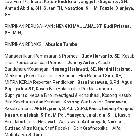
Law Firm Partners
:
Ketua
-Rudi
Erlan
,
anggota
-Sugianto
, SH.
Ahmad
Abidin
, SH,
Sutan
FH,
Nasation
, SH. M.
Fauzie
Dianjaya
,
SH
PIMPINAN PERUSAHAAN :
HENGKI MAULANA,.ST
, Budi
Pr
iatna
,
SH
. M.H
,
PIMPINAN REDAKSI :
Absalon Tamba
Manager Iklan, Pemasaran & Promosi :
Budy Haryanto, SE
, Kasub
Iklan, Pemasaran dan Promosi :
Jemmy Anton
,
Kasub
Bandahara/Keuangan :
Neneng
Heriawati
, SE,
Nurtini
Harisma
,
Merketing Executive dan Periklanan :
Eko
Rahmad Suri
,
SE,
MITRA KERJA Reporter Pendidikan :
Bara
Indrawan
,
S.Pd
,
Agus
Supriyatna
.
ST
,
Kasub Biro Hukum dan Politik :
Jonson
S
upriyanto
.
Kepala Biro Investigasi & Konsultasi , Kosong, Kasub
Biro Kesehatan dan Kriminal
:
Kosong
Wartawan
:
Darmawan
,
Kasub Umum
:
Akh Hujaemi, S.Pd.I, S.Pd
,
Kasub Bidang Kampus :
Nazarudin
Ishak
,
S.Pd
,
M.Pd
,
Yansyah
,
Jalaludin
,
S.Hi
,
Kasub
Biro Jabotabek :
Herawati
Wartawan :
Ardiansyah
,
Nursiah
,
Suti
s
na
Mitra Kerja, Staf Redaksi : Sain Grafindosika – Alfa
Mahakarya-
Sutani