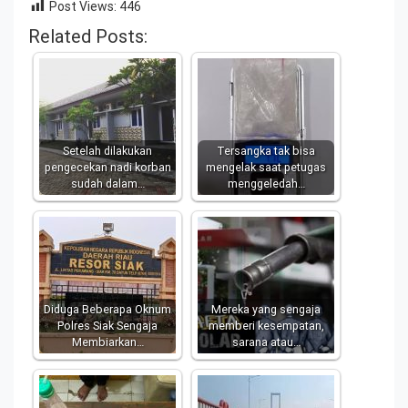
Post Views:
446
Related Posts:
Setelah dilakukan
Tersangka tak bisa
pengecekan nadi korban
mengelak saat petugas
sudah dalam…
menggeledah…
Diduga Beberapa Oknum
Mereka yang sengaja
Polres Siak Sengaja
memberi kesempatan,
Membiarkan…
sarana atau…