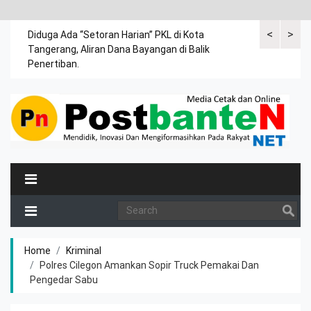
<
>
a anak
Diduga Ada “Setoran Harian” PKL di Kota
Untuk hadir 
Tangerang, Aliran Dana Bayangan di Balik
penyandang d
Penertiban.
Home
Kriminal
Polres Cilegon Amankan Sopir Truck Pemakai Dan
Pengedar Sabu