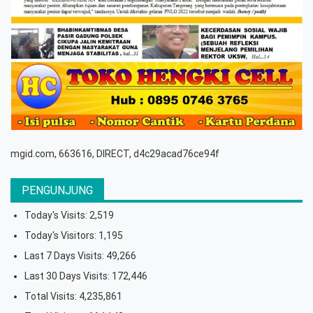
mgid.com, 663616, DIRECT, d4c29acad76ce94f
PENGUNJUNG
Today's Visits:
2,519
Today's Visitors:
1,195
Last 7 Days Visits:
49,266
Last 30 Days Visits:
172,446
Total Visits:
4,235,861