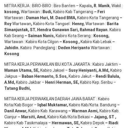
MITRA KERJA : BIRO-BIRO : Biro Banten – Kapala
,
R. Manik
, Wakil :
kosong
,
Wartawan
:
Budi
,
Kabiro Kab Tangerang
–
Feri
Wartawan
:
Daman Huri, M. Daod BMA,
Kabiro Kota Tangerang
–
Roy
Wartawan
,
Kabiro Kota Tangsel :
Henny
,
Wartawan :
Barita
Simanjuntak, ST
,
Hendra
Gunawan
Sari
,
Rahmad Rayan
.
Kabiro
Kab Seang
–
Saiman Nanis
,
Kabiro Kota Serang
:
Kosong
,
Wartawan : Kabiro Kota Cilgon
–
Kosong
,
Kabiro Kab Lebak
–
Jahidin
.
Kabiro Pandeglang
: Deden
Heriyanto
Wartawan :
Kosong
MITRA KERJA PERWAKILAN IBU KOTA JAKARTA : Kabiro Jaktim –
Maman Utama, SE
,
Kabiro Jaksel –
Susy Heniyanti, A.Md
,
Kabiro
Jakpus –
Baban Hermanto, S.Sos
,
Kabiro Jakut –
Rendi
Balula
,
A.Md
,
Kabiro Jakbar –
Henri Herman, SE
,
Kabiro Kep. Seribu –
Tatang Budhi
,
MITRA KERJA PERWAKILAN DAERAH JAWA BARAT : Kabiro
Kota/Kab Bogor –
Iqbal
Muktamar
,
Kabiro Kab/Kota. Bandung
–
Danil Anwar
,
Kabiro Kab. Karawang
–
Warman Asmi
,
Kabiro Kab.
Cianjur
–
Marsiti
,
Amd
,
Kabiro Kab/Kota Bekasi
– Jajang
, ST
,
Kabiro Kab Tasikmalaya –
Hermawan
, SE,
Kabiro Depok
– Riadi