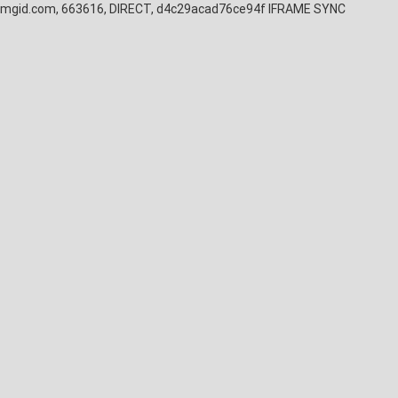
mgid.com, 663616, DIRECT, d4c29acad76ce94f
IFRAME SYNC