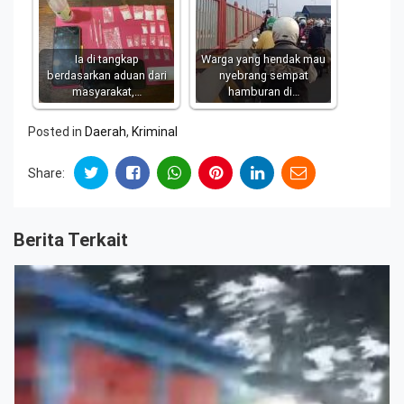
Ia di tangkap
Warga yang hendak mau
berdasarkan aduan dari
nyebrang sempat
masyarakat,…
hamburan di…
Posted in
Daerah
,
Kriminal
Share:
Berita Terkait