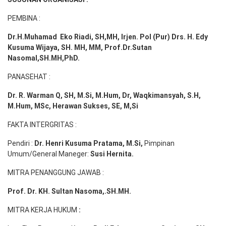
PEMBINA :
Dr.H.Muhamad
Eko
Riadi
, SH,MH
, Irjen. Pol (Pur) Drs. H. Edy
Kusuma Wijaya, SH. MH,
MM, Prof
.
Dr.Sutan
Nasomal,SH.MH,PhD.
PANASEHAT :
Dr. R. Warman Q, SH, M.Si, M.Hum
,
Dr, Waqkimansyah, S.H,
M.Hum, MSc
,
Herawan Sukses, SE, M,Si
FAKTA INTERGRITAS :
Pendiri :
Dr. Henri
Kusuma
Pratama, M.Si
,
Pimpinan
Umum/General Maneger:
Susi
Hernita.
MITRA PENANGGUNG JAWAB :
Prof. Dr. KH. Sultan Nasoma,.SH.MH.
MITRA KERJA HUKUM
: