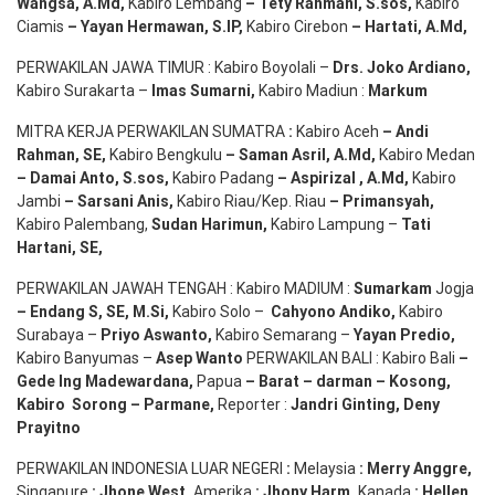
Wangsa
,
A.Md
,
Kabiro Lembang
– Tety Rahmani
, S.sos,
Kabiro
Ciamis
– Yayan Hermawan
, S.IP,
Kabiro Cirebon
–
Hartati
,
A.Md
,
PERWAKILAN JAWA TIMUR : Kabiro Boyolali –
Drs.
Joko
Ardiano
,
Kabiro Surakarta –
Imas
Sumarni
,
Kabiro Madiun :
Markum
MITRA KERJA PERWAKILAN SUMATRA
:
Kabiro Aceh
– Andi
Rahman, SE
,
Kabiro Bengkulu
– Saman Asril
,
A.Md
,
Kabiro Medan
– Damai Anto
, S.sos,
Kabiro Padang
– Aspirizal
,
A.Md
,
Kabiro
Jambi
– Sarsani Anis
,
Kabiro Riau/Kep. Riau
– Primansyah
,
Kabiro Palembang,
Sudan
Harimun
,
Kabiro Lampung –
Tati
Hartani, SE
,
PERWAKILAN JAWAH TENGAH : Kabiro MADIUM :
Sumarkam
Jogja
–
Endang
S, SE,
M.Si
,
Kabiro Solo –
Cahyono
Andiko
,
Kabiro
Surabaya –
Priyo
Aswanto
,
Kabiro Semarang –
Yayan
Predio
,
Kabiro Banyumas –
Asep
Wanto
PERWAKILAN BALI : Kabiro Bali
–
Gede
Ing
Madewardana
,
Papua
– Barat –
darman
–
Kosong
,
Kabiro
Sorong
–
Parmane
,
Reporter :
Jandri Ginting, Deny
Prayitno
PERWAKILAN INDONESIA LUAR NEGERI
:
Melaysia
: Merry
Anggre
,
Singapure
:
Jhone
West,
Amerika
:
Jhony
Harm,
Kanada
: Hellen