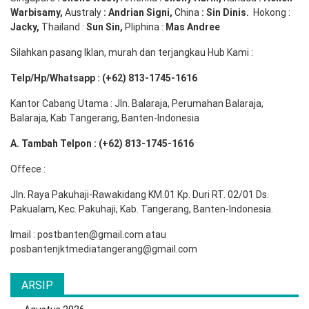
Warbisamy
,
Australy
:
Andrian
Signi
,
China
: Sin
Dinis
.
Hokong :
Jacky,
Thailand :
Sun Sin,
Pliphina :
Mas Andree
Silahkan pasang Iklan, murah dan terjangkau Hub Kami :
Telp/Hp/Whatsapp : (+62) 813-1745-1616
Kantor Cabang Utama : Jln. Balaraja, Perumahan Balaraja,
Balaraja, Kab Tangerang, Banten-Indonesia
A. Tambah Telpon : (+62) 813-1745-1616
Offece :
Jln. Raya Pakuhaji-Rawakidang KM.01 Kp. Duri RT. 02/01 Ds.
Pakualam, Kec. Pakuhaji, Kab. Tangerang, Banten-Indonesia.
Imail : postbanten@gmail.com atau
posbantenjktmediatangerang@gmail.com
ARSIP