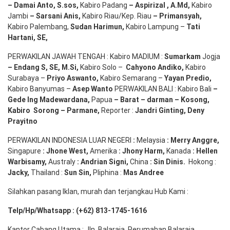
– Damai Anto
, S.sos,
Kabiro Padang
– Aspirizal
,
A.Md
,
Kabiro
Jambi
– Sarsani Anis
,
Kabiro Riau/Kep. Riau
– Primansyah
,
Kabiro Palembang,
Sudan
Harimun
,
Kabiro Lampung –
Tati
Hartani, SE
,
PERWAKILAN JAWAH TENGAH : Kabiro MADIUM :
Sumarkam
Jogja
–
Endang
S, SE,
M.Si
,
Kabiro Solo –
Cahyono
Andiko
,
Kabiro
Surabaya –
Priyo
Aswanto
,
Kabiro Semarang –
Yayan
Predio
,
Kabiro Banyumas –
Asep
Wanto
PERWAKILAN BALI : Kabiro Bali
–
Gede
Ing
Madewardana
,
Papua
– Barat –
darman
–
Kosong
,
Kabiro
Sorong
–
Parmane
,
Reporter :
Jandri Ginting, Deny
Prayitno
PERWAKILAN INDONESIA LUAR NEGERI
:
Melaysia
: Merry
Anggre
,
Singapure
:
Jhone
West,
Amerika
:
Jhony
Harm,
Kanada
: Hellen
Warbisamy
,
Australy
:
Andrian
Signi
,
China
: Sin
Dinis
.
Hokong :
Jacky,
Thailand :
Sun Sin,
Pliphina :
Mas Andree
Silahkan pasang Iklan, murah dan terjangkau Hub Kami :
Telp/Hp/Whatsapp : (+62) 813-1745-1616
Kantor Cabang Utama : Jln. Balaraja, Perumahan Balaraja,