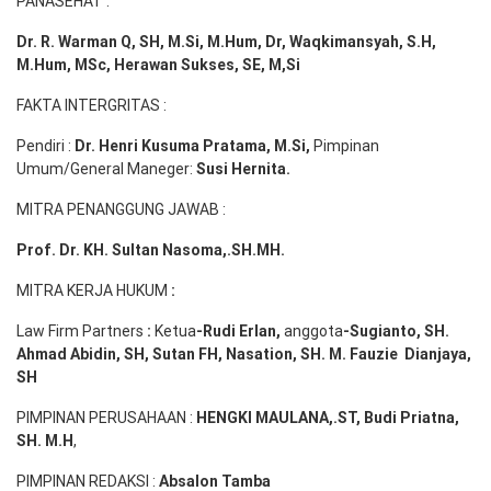
PANASEHAT :
Dr. R. Warman Q, SH, M.Si, M.Hum
,
Dr, Waqkimansyah, S.H,
M.Hum, MSc
,
Herawan Sukses, SE, M,Si
FAKTA INTERGRITAS :
Pendiri :
Dr. Henri
Kusuma
Pratama, M.Si
,
Pimpinan
Umum/General Maneger:
Susi
Hernita.
MITRA PENANGGUNG JAWAB :
Prof. Dr. KH. Sultan Nasoma,.SH.MH.
MITRA KERJA HUKUM
:
Law Firm Partners
:
Ketua
-Rudi
Erlan
,
anggota
-Sugianto
, SH.
Ahmad
Abidin
, SH,
Sutan
FH,
Nasation
, SH. M.
Fauzie
Dianjaya
,
SH
PIMPINAN PERUSAHAAN :
HENGKI MAULANA,.ST
, Budi
Pr
iatna
,
SH
. M.H
,
PIMPINAN REDAKSI :
Absalon Tamba