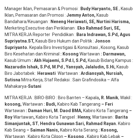
Manager Iklan, Pemasaran & Promosi :
Budy Haryanto, SE
, Kasub
Iklan, Pemasaran dan Promosi :
Jemmy Anton
,
Kasub
Bandahara/Keuangan :
Neneng
Heriawati
, SE,
Nurtini
Harisma
,
Merketing Executive dan Periklanan :
Eko
Rahmad Suri
,
SE,
MITRA KERJA Reporter Pendidikan :
Bara
Indrawan
,
S.Pd
,
Agus
Supriyatna
.
ST
,
Kasub Biro Hukum dan Politik :
Jonson
S
upriyanto
.
Kepala Biro Investigasi & Konsultasi , Kosong, Kasub
Biro Kesehatan dan Kriminal
:
Kosong
Wartawan
:
Darmawan
,
Kasub Umum
:
Akh Hujaemi, S.Pd.I, S.Pd
,
Kasub Bidang Kampus :
Nazarudin
Ishak
,
S.Pd
,
M.Pd
,
Yansyah
,
Jalaludin
,
S.Hi
,
Kasub
Biro Jabotabek :
Herawati
Wartawan :
Ardiansyah
,
Nursiah
,
Suti
s
na
Mitra Kerja, Staf Redaksi : Sain Grafindosika – Alfa
Mahakarya-
Sutani
MITRA KERJA : BIRO-BIRO : Biro Banten – Kapala
,
R. Manik
, Wakil :
kosong
,
Wartawan
:
Budi
,
Kabiro Kab Tangerang
–
Feri
Wartawan
:
Daman Huri, M. Daod BMA,
Kabiro Kota Tangerang
–
Roy
Wartawan
,
Kabiro Kota Tangsel :
Henny
,
Wartawan :
Barita
Simanjuntak, ST
,
Hendra
Gunawan
Sari
,
Rahmad Rayan
.
Kabiro
Kab Seang
–
Saiman Nanis
,
Kabiro Kota Serang
:
Kosong
,
Wartawan : Kabiro Kota Cilgon
–
Kosong
,
Kabiro Kab Lebak
–