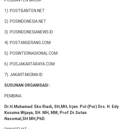
POSBANTEN GROUP :
1). POSTBANTEN.NET
2). POSINDONESIA.NET
3). POSINDONESIANEWS.ID
4). POSTANGERANG.COM
5). POSINTERNASIONAL.COM
6). POSJAKARTARAYA.COM
7). JAKARTAKOMA.ID
SUSUNAN ORGANISASI :
PEMBINA :
Dr.H.Muhamad
Eko
Riadi
, SH,MH
, Irjen. Pol (Pur) Drs. H. Edy
Kusuma Wijaya, SH. MH,
MM, Prof
.
Dr.Sutan
Nasomal,SH.MH,PhD.