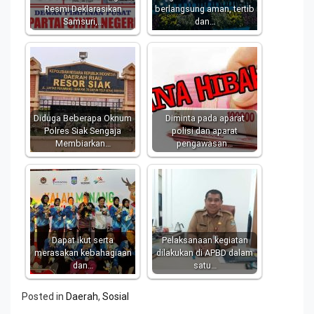
Resmi Deklarasikan
berlangsung aman, tertib
Samsuri,…
dan…
Diduga Beberapa Oknum
Diminta pada aparat
Polres Siak Sengaja
polisi dan aparat
Membiarkan…
pengawasan…
Dapat ikut serta
Pelaksanaan kegiatan
merasakan kebahagiaan
dilakukan di APBD dalam
dan…
satu…
Posted in
Daerah
,
Sosial