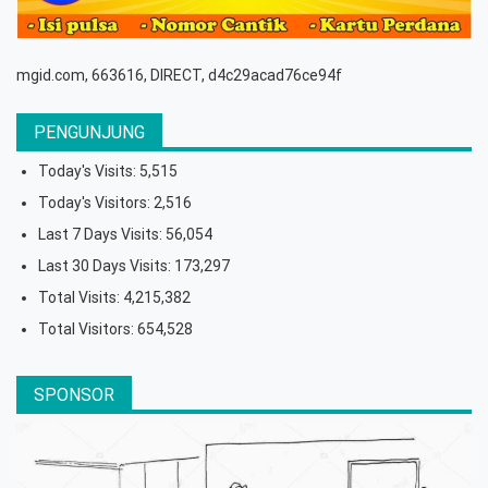
mgid.com, 663616, DIRECT, d4c29acad76ce94f
PENGUNJUNG
Today's Visits:
5,515
Today's Visitors:
2,516
Last 7 Days Visits:
56,054
Last 30 Days Visits:
173,297
Total Visits:
4,215,382
Total Visitors:
654,528
SPONSOR