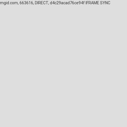
mgid.com, 663616, DIRECT, d4c29acad76ce94f
IFRAME SYNC