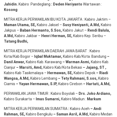
Jahidin
.
Kabiro Pandeglang
: Deden
Heriyanto
Wartawan :
Kosong
MITRA KERJA PERWAKILAN IBU KOTA JAKARTA : Kabiro Jaktim –
Maman Utama, SE
,
Kabiro Jaksel –
Susy Heniyanti, A.Md
,
Kabiro
Jakpus –
Baban Hermanto, S.Sos
,
Kabiro Jakut –
Rendi
Balula
,
A.Md
,
Kabiro Jakbar –
Henri Herman, SE
,
Kabiro Kep. Seribu –
Tatang Budhi
,
MITRA KERJA PERWAKILAN DAERAH JAWA BARAT : Kabiro
Kota/Kab Bogor –
Iqbal
Muktamar
,
Kabiro Kab/Kota. Bandung
–
Danil Anwar
,
Kabiro Kab. Karawang
–
Warman Asmi
,
Kabiro Kab.
Cianjur
–
Marsiti
,
Amd
,
Kabiro Kab/Kota Bekasi
– Jajang
, ST
,
Kabiro Kab Tasikmalaya –
Hermawan
, SE,
Kabiro Depok
– Riadi
Wangsa
,
A.Md
,
Kabiro Lembang
– Tety Rahmani
, S.sos,
Kabiro
Ciamis
– Yayan Hermawan
, S.IP,
Kabiro Cirebon
–
Hartati
,
A.Md
,
PERWAKILAN JAWA TIMUR : Kabiro Boyolali –
Drs.
Joko
Ardiano
,
Kabiro Surakarta –
Imas
Sumarni
,
Kabiro Madiun :
Markum
MITRA KERJA PERWAKILAN SUMATRA
:
Kabiro Aceh
– Andi
Rahman, SE
,
Kabiro Bengkulu
– Saman Asril
,
A.Md
,
Kabiro Medan