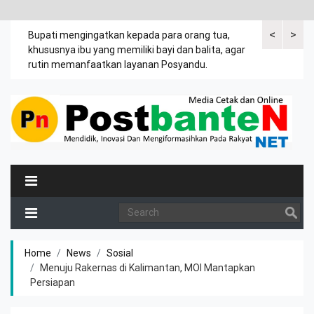
<
>
emak
Bupati mengingatkan kepada para orang tua,
Kuasa tergug
khususnya ibu yang memiliki bayi dan balita, agar
leter C Desa
rutin memanfaatkan layanan Posyandu.
tanah Jasir.
Home
News
Sosial
Menuju Rakernas di Kalimantan, MOI Mantapkan
Persiapan