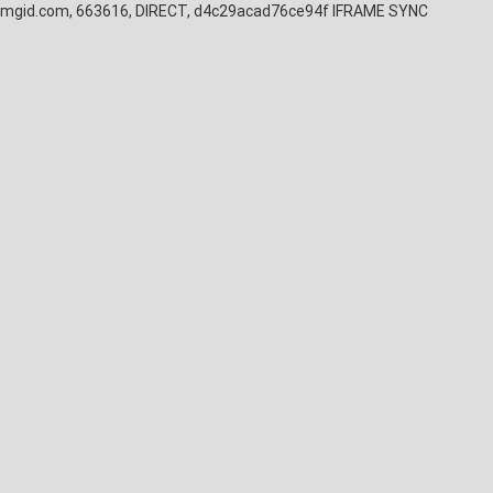
mgid.com, 663616, DIRECT, d4c29acad76ce94f
IFRAME SYNC