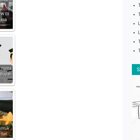
RW 03
hana
 minta
 Bupati
umtuk
 dari…