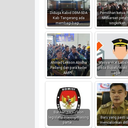
Diduga Kabid DBM-SDA
Pemilihan ketua 
Kab Tangerang ada
Mekarsari peta
membagi-bagi…
singkirkan…
Ahmad Lekson Alridha
Masyarakat Lebak
Padang dan para kader
pada Bupati/Wakil
AMPI…
agar…
Bahkan para calon
legislatip masing-masing
Baru yang pasti 
partai…
mencalonkan diri