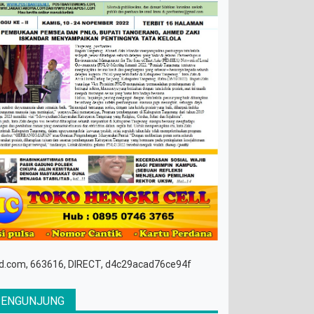
d.com, 663616, DIRECT, d4c29acad76ce94f
PENGUNJUNG