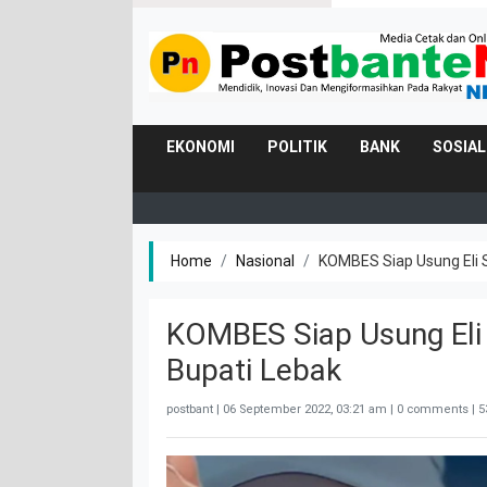
EKONOMI
POLITIK
BANK
SOSIAL
Home
Nasional
KOMBES Siap Usung Eli 
KOMBES Siap Usung Eli 
Bupati Lebak
postbant |
06 September 2022, 03:21 am
| 0 comments | 5