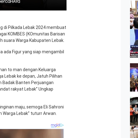
ung di Pilkada Lebak 2024 membuat
bagai KOMBES (KOmunitas Barisan
aih suara Warga Kabupaten Lebak.
ya ada Figur yang siap mengambil
 man to man dengan Keluarga
ga Lebak ke depan, Jatuh Pilihan
um Badak Banten Perjuangan
ndat rakyat Lebak” Ungkap
inginan maju, semoga Eli Sahroni
han Warga Lebak” tuturr Arwan.