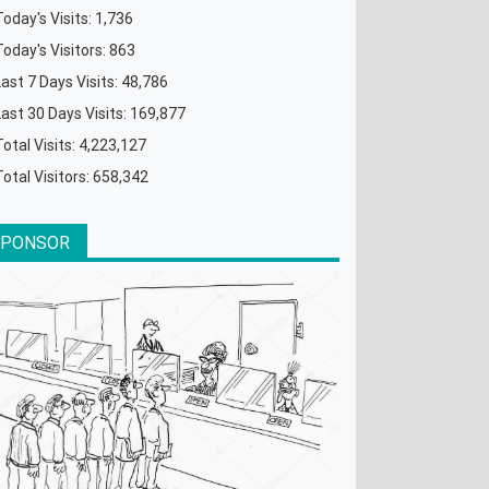
Today's Visits:
1,736
Today's Visitors:
863
Last 7 Days Visits:
48,786
Last 30 Days Visits:
169,877
Total Visits:
4,223,127
Total Visitors:
658,342
SPONSOR