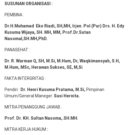
SUSUNAN ORGANISASI :
PEMBINA :
Dr.H.Muhamad
Eko
Riadi
, SH,MH
, Irjen. Pol (Pur) Drs. H. Edy
Kusuma Wijaya, SH. MH,
MM, Prof
.
Dr.Sutan
Nasomal,SH.MH,PhD.
PANASEHAT :
Dr. R. Warman Q, SH, M.Si, M.Hum
,
Dr, Waqkimansyah, S.H,
M.Hum, MSc
,
Herawan Sukses, SE, M,Si
FAKTA INTERGRITAS :
Pendiri :
Dr. Henri
Kusuma
Pratama, M.Si
,
Pimpinan
Umum/General Maneger:
Susi
Hernita.
MITRA PENANGGUNG JAWAB :
Prof. Dr. KH. Sultan Nasoma,.SH.MH.
MITRA KERJA HUKUM
: