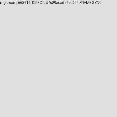
mgid.com, 663616, DIRECT, d4c29acad76ce94f
IFRAME SYNC