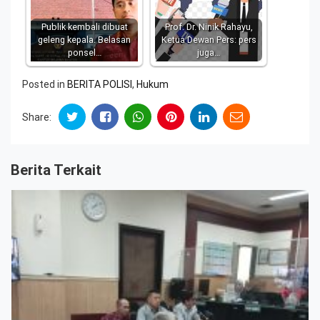
Publik kembali dibuat
Prof. Dr. Ninik Rahayu,
geleng kepala. Belasan
Ketua Dewan Pers: pers
ponsel…
juga…
Posted in
BERITA POLISI
,
Hukum
Share:
Berita Terkait