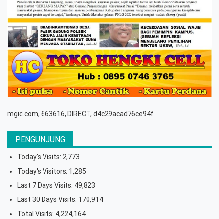
mgid.com, 663616, DIRECT, d4c29acad76ce94f
PENGUNJUNG
Today's Visits:
2,773
Today's Visitors:
1,285
Last 7 Days Visits:
49,823
Last 30 Days Visits:
170,914
Total Visits:
4,224,164