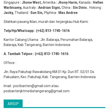
Singapure
:
Jhone
West,
Amerika
:
Jhony
Harm,
Kanada
: Hellen
Warbisamy
,
Australy
:
Andrian
Signi
,
China
: Sin
Dinis
.
Hokong :
Jacky,
Thailand :
Sun Sin,
Pliphina :
Mas Andree
Silahkan pasang Iklan, murah dan terjangkau Hub Kami :
Telp/Hp/Whatsapp : (+62) 813-1745-1616
Kantor Cabang Utama : Jln. Balaraja, Perumahan Balaraja,
Balaraja, Kab Tangerang, Banten-Indonesia
A. Tambah Telpon : (+62) 813-1745-1616
Offece :
Jln. Raya Pakuhaji-Rawakidang KM.01 Kp. Duri RT. 02/01 Ds.
Pakualam, Kec. Pakuhaji, Kab. Tangerang, Banten-Indonesia.
Imail : postbanten@gmail.com atau
posbantenjktmediatangerang@gmail.com
ARSIP