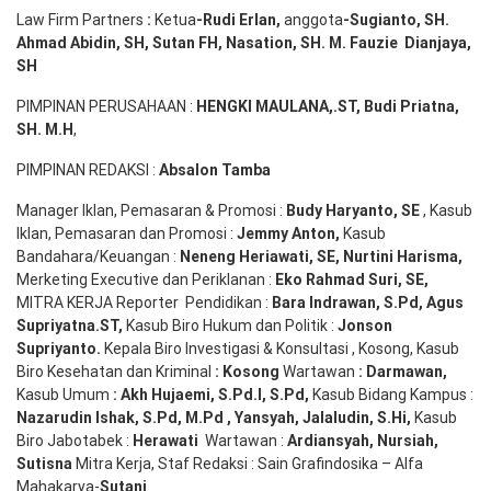
Law Firm Partners
:
Ketua
-Rudi
Erlan
,
anggota
-Sugianto
, SH.
Ahmad
Abidin
, SH,
Sutan
FH,
Nasation
, SH. M.
Fauzie
Dianjaya
,
SH
PIMPINAN PERUSAHAAN :
HENGKI MAULANA,.ST
, Budi
Pr
iatna
,
SH
. M.H
,
PIMPINAN REDAKSI :
Absalon Tamba
Manager Iklan, Pemasaran & Promosi :
Budy Haryanto, SE
, Kasub
Iklan, Pemasaran dan Promosi :
Jemmy Anton
,
Kasub
Bandahara/Keuangan :
Neneng
Heriawati
, SE,
Nurtini
Harisma
,
Merketing Executive dan Periklanan :
Eko
Rahmad Suri
,
SE,
MITRA KERJA Reporter Pendidikan :
Bara
Indrawan
,
S.Pd
,
Agus
Supriyatna
.
ST
,
Kasub Biro Hukum dan Politik :
Jonson
S
upriyanto
.
Kepala Biro Investigasi & Konsultasi , Kosong, Kasub
Biro Kesehatan dan Kriminal
:
Kosong
Wartawan
:
Darmawan
,
Kasub Umum
:
Akh Hujaemi, S.Pd.I, S.Pd
,
Kasub Bidang Kampus :
Nazarudin
Ishak
,
S.Pd
,
M.Pd
,
Yansyah
,
Jalaludin
,
S.Hi
,
Kasub
Biro Jabotabek :
Herawati
Wartawan :
Ardiansyah
,
Nursiah
,
Suti
s
na
Mitra Kerja, Staf Redaksi : Sain Grafindosika – Alfa
Mahakarya-
Sutani