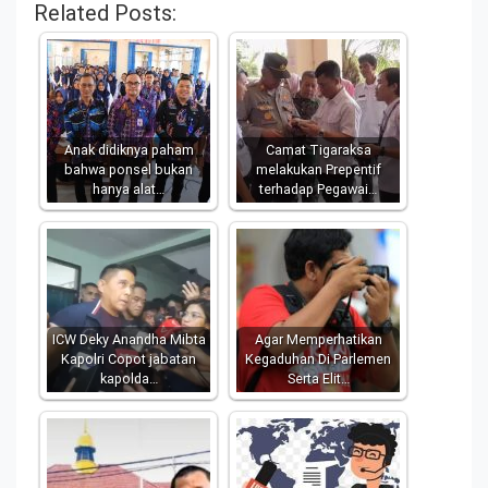
Related Posts:
Anak didiknya paham
Camat Tigaraksa
bahwa ponsel bukan
melakukan Prepentif
hanya alat…
terhadap Pegawai…
ICW Deky Anandha Mibta
Agar Memperhatikan
Kapolri Copot jabatan
Kegaduhan Di Parlemen
kapolda…
Serta Elit…