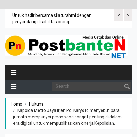
<
>
an
Untuk hadir bersama silaturahmi dengan
Bupati mengi
penyandang disabilitas orang.
khususnya ibu
rutin meman
Home
Hukum
Kapolda Metro Jaya Irjen Pol Karyoto menyebut para
jurnalis mempunyai peran yang sangat penting di dalam
era digital untuk mempublikasikan kinerja Kepolisian.