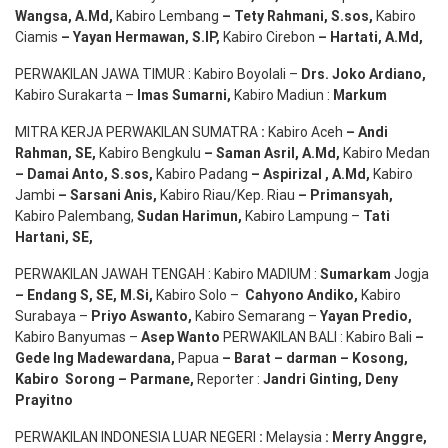
Wangsa
,
A.Md
,
Kabiro Lembang
– Tety Rahmani
, S.sos,
Kabiro
Ciamis
– Yayan Hermawan
, S.IP,
Kabiro Cirebon
–
Hartati
,
A.Md
,
PERWAKILAN JAWA TIMUR : Kabiro Boyolali –
Drs.
Joko
Ardiano
,
Kabiro Surakarta –
Imas
Sumarni
,
Kabiro Madiun :
Markum
MITRA KERJA PERWAKILAN SUMATRA
:
Kabiro Aceh
– Andi
Rahman, SE
,
Kabiro Bengkulu
– Saman Asril
,
A.Md
,
Kabiro Medan
– Damai Anto
, S.sos,
Kabiro Padang
– Aspirizal
,
A.Md
,
Kabiro
Jambi
– Sarsani Anis
,
Kabiro Riau/Kep. Riau
– Primansyah
,
Kabiro Palembang,
Sudan
Harimun
,
Kabiro Lampung –
Tati
Hartani, SE
,
PERWAKILAN JAWAH TENGAH : Kabiro MADIUM :
Sumarkam
Jogja
–
Endang
S, SE,
M.Si
,
Kabiro Solo –
Cahyono
Andiko
,
Kabiro
Surabaya –
Priyo
Aswanto
,
Kabiro Semarang –
Yayan
Predio
,
Kabiro Banyumas –
Asep
Wanto
PERWAKILAN BALI : Kabiro Bali
–
Gede
Ing
Madewardana
,
Papua
– Barat –
darman
–
Kosong
,
Kabiro
Sorong
–
Parmane
,
Reporter :
Jandri Ginting, Deny
Prayitno
PERWAKILAN INDONESIA LUAR NEGERI
:
Melaysia
: Merry
Anggre
,