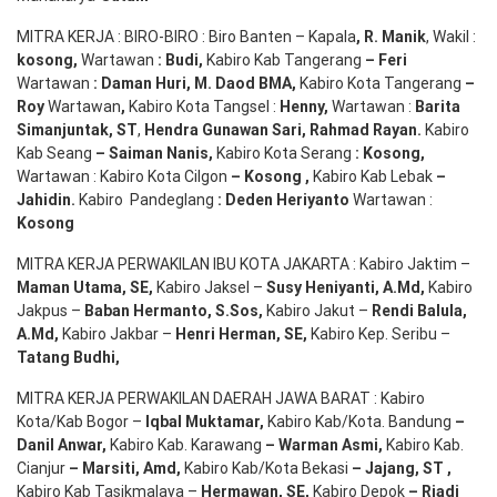
MITRA KERJA : BIRO-BIRO : Biro Banten – Kapala
,
R. Manik
, Wakil :
kosong
,
Wartawan
:
Budi
,
Kabiro Kab Tangerang
–
Feri
Wartawan
:
Daman Huri, M. Daod BMA,
Kabiro Kota Tangerang
–
Roy
Wartawan
,
Kabiro Kota Tangsel :
Henny
,
Wartawan :
Barita
Simanjuntak, ST
,
Hendra
Gunawan
Sari
,
Rahmad Rayan
.
Kabiro
Kab Seang
–
Saiman Nanis
,
Kabiro Kota Serang
:
Kosong
,
Wartawan : Kabiro Kota Cilgon
–
Kosong
,
Kabiro Kab Lebak
–
Jahidin
.
Kabiro Pandeglang
: Deden
Heriyanto
Wartawan :
Kosong
MITRA KERJA PERWAKILAN IBU KOTA JAKARTA : Kabiro Jaktim –
Maman Utama, SE
,
Kabiro Jaksel –
Susy Heniyanti, A.Md
,
Kabiro
Jakpus –
Baban Hermanto, S.Sos
,
Kabiro Jakut –
Rendi
Balula
,
A.Md
,
Kabiro Jakbar –
Henri Herman, SE
,
Kabiro Kep. Seribu –
Tatang Budhi
,
MITRA KERJA PERWAKILAN DAERAH JAWA BARAT : Kabiro
Kota/Kab Bogor –
Iqbal
Muktamar
,
Kabiro Kab/Kota. Bandung
–
Danil Anwar
,
Kabiro Kab. Karawang
–
Warman Asmi
,
Kabiro Kab.
Cianjur
–
Marsiti
,
Amd
,
Kabiro Kab/Kota Bekasi
– Jajang
, ST
,
Kabiro Kab Tasikmalaya –
Hermawan
, SE,
Kabiro Depok
– Riadi