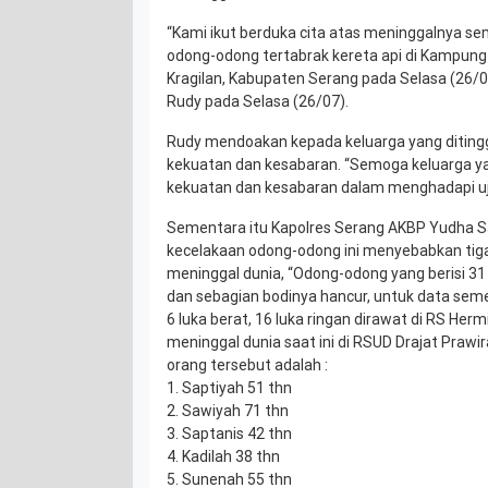
“Kami ikut berduka cita atas meninggalnya s
odong-odong tertabrak kereta api di Kampung 
Kragilan, Kabupaten Serang pada Selasa (26/07
Rudy pada Selasa (26/07).
Rudy mendoakan kepada keluarga yang ditin
kekuatan dan kesabaran. “Semoga keluarga ya
kekuatan dan kesabaran dalam menghadapi uji
Sementara itu Kapolres Serang AKBP Yudha Sa
kecelakaan odong-odong ini menyebabkan ti
meninggal dunia, “Odong-odong yang berisi 3
dan sebagian bodinya hancur, untuk data sem
6 luka berat, 16 luka ringan dirawat di RS Her
meninggal dunia saat ini di RSUD Drajat Praw
orang tersebut adalah :
1. Saptiyah 51 thn
2. Sawiyah 71 thn
3. Saptanis 42 thn
4. Kadilah 38 thn
5. Sunenah 55 thn