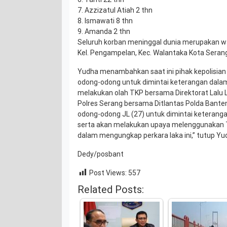
7. Azzizatul Atiah 2 thn
8. Ismawati 8 thn
9. Amanda 2 thn
Seluruh korban meninggal dunia merupakan warg
Kel. Pengampelan, Kec. Walantaka Kota Serang,
Yudha menambahkan saat ini pihak kepolisi
odong-odong untuk dimintai keterangan dalam
melakukan olah TKP bersama Direktorat Lalu L
Polres Serang bersama Ditlantas Polda Ban
odong-odong JL (27) untuk dimintai keteranga
serta akan melakukan upaya melenggunakan TAA
dalam mengungkap perkara laka ini,” tutup Yu
Dedy/posbant
Post Views:
557
Related Posts: