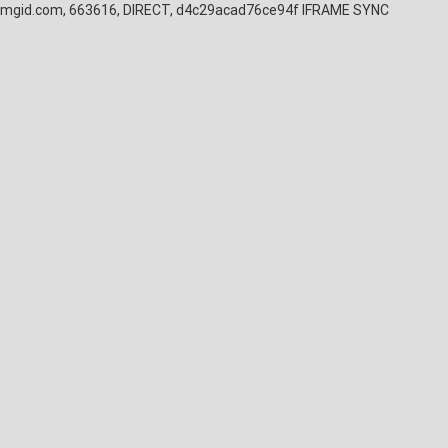
mgid.com, 663616, DIRECT, d4c29acad76ce94f
IFRAME SYNC