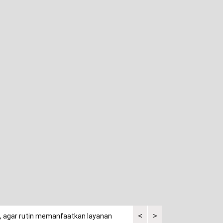
<
>
a, agar rutin memanfaatkan layanan
Kuasa tergugat kaget saksi p