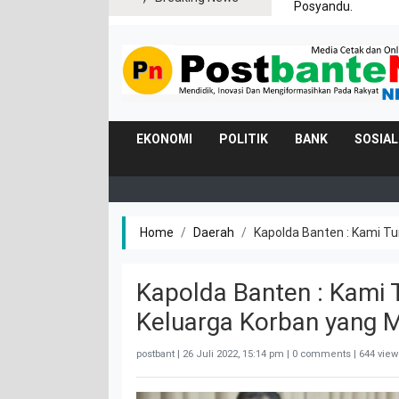
Posyandu.
EKONOMI
POLITIK
BANK
SOSIAL
Home
Daerah
Kapolda Banten : Kami T
Kapolda Banten : Kami 
Keluarga Korban yang M
postbant |
26 Juli 2022, 15:14 pm
| 0 comments | 644 view