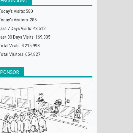
PENGUNJUNG
Today's Visits:
580
Today's Visitors:
285
Last 7 Days Visits:
48,512
Last 30 Days Visits:
169,305
Total Visits:
4,215,993
Total Visitors:
654,827
SPONSOR