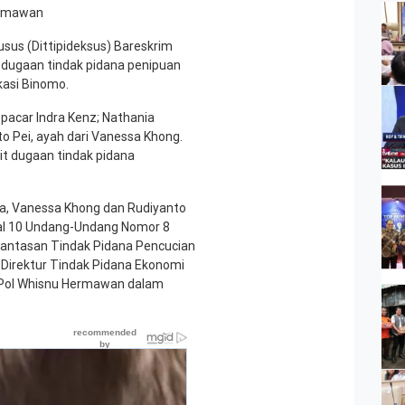
Hermawan
usus (Dittipideksus) Bareskrim
 dugaan tindak pidana penipuan
ikasi Binomo.
 pacar Indra Kenz; Nathania
to Pei, ayah dari Vanessa Khong.
it dugaan tindak pidana
a, Vanessa Khong dan Rudiyanto
sal 10 Undang-Undang Nomor 8
antasan Tindak Pidana Pencucian
 Direktur Tindak Pidana Ekonomi
en Pol Whisnu Hermawan dalam