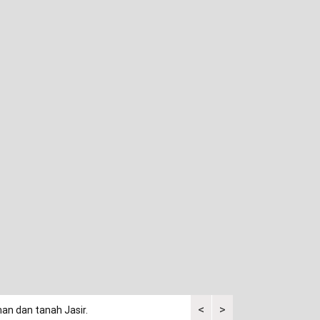
<
>
an dan tanah Jasir.
Dalam drama korea, anjing ju