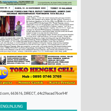
d.com, 663616, DIRECT, d4c29acad76ce94f
PENGUNJUNG