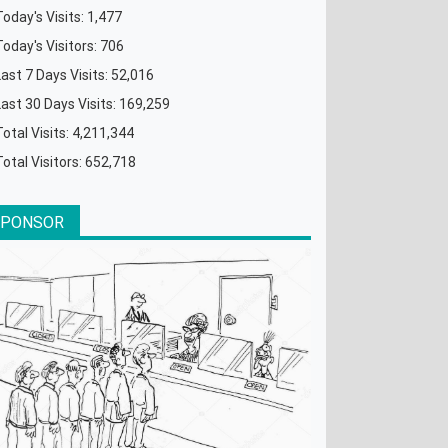
Today's Visits:
1,477
Today's Visitors:
706
Last 7 Days Visits:
52,016
Last 30 Days Visits:
169,259
Total Visits:
4,211,344
Total Visitors:
652,718
SPONSOR