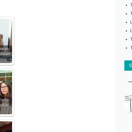
iatan
 dalam
Firma :
stine