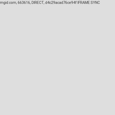
mgid.com, 663616, DIRECT, d4c29acad76ce94f
IFRAME SYNC