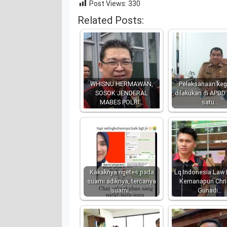
Post Views:
330
Related Posts:
WHISNU HERMAWAN,
Pelaksanaan keg
SOSOK JENDERAL
dilakukan di APBD
MABES POLRI…
satu…
Kakaknya ngetes pada
Lq Indonesia Law 
suami adiknya, tercanya
Kemanapun Chri
suami…
Gunadi…