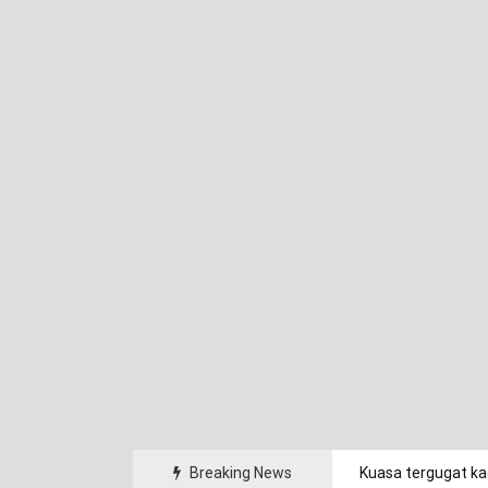
angan Indonesia (PPI) Curug, dan Politeknik
Breaking News
Kuasa tergugat ka