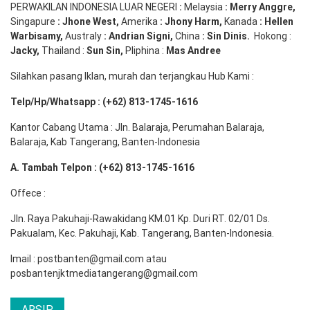
PERWAKILAN INDONESIA LUAR NEGERI
:
Melaysia
: Merry
Anggre
,
Singapure
:
Jhone
West,
Amerika
:
Jhony
Harm,
Kanada
: Hellen
Warbisamy
,
Australy
:
Andrian
Signi
,
China
: Sin
Dinis
.
Hokong :
Jacky,
Thailand :
Sun Sin,
Pliphina :
Mas Andree
Silahkan pasang Iklan, murah dan terjangkau Hub Kami :
Telp/Hp/Whatsapp : (+62) 813-1745-1616
Kantor Cabang Utama : Jln. Balaraja, Perumahan Balaraja,
Balaraja, Kab Tangerang, Banten-Indonesia
A. Tambah Telpon : (+62) 813-1745-1616
Offece :
Jln. Raya Pakuhaji-Rawakidang KM.01 Kp. Duri RT. 02/01 Ds.
Pakualam, Kec. Pakuhaji, Kab. Tangerang, Banten-Indonesia.
Imail : postbanten@gmail.com atau
posbantenjktmediatangerang@gmail.com
ARSIP