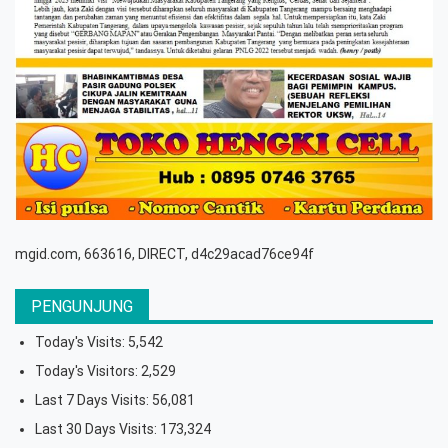
mgid.com, 663616, DIRECT, d4c29acad76ce94f
PENGUNJUNG
Today's Visits:
5,542
Today's Visitors:
2,529
Last 7 Days Visits:
56,081
Last 30 Days Visits:
173,324