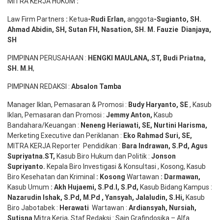
MITRA KERJA HUKUM
:
Law Firm Partners
:
Ketua
-Rudi
Erlan
,
anggota
-Sugianto
, SH.
Ahmad
Abidin
, SH,
Sutan
FH,
Nasation
, SH. M.
Fauzie
Dianjaya
,
SH
PIMPINAN PERUSAHAAN :
HENGKI MAULANA,.ST
, Budi
Pr
iatna
,
SH
. M.H
,
PIMPINAN REDAKSI :
Absalon Tamba
Manager Iklan, Pemasaran & Promosi :
Budy Haryanto, SE
, Kasub
Iklan, Pemasaran dan Promosi :
Jemmy Anton
,
Kasub
Bandahara/Keuangan :
Neneng
Heriawati
, SE,
Nurtini
Harisma
,
Merketing Executive dan Periklanan :
Eko
Rahmad Suri
,
SE,
MITRA KERJA Reporter Pendidikan :
Bara
Indrawan
,
S.Pd
,
Agus
Supriyatna
.
ST
,
Kasub Biro Hukum dan Politik :
Jonson
S
upriyanto
.
Kepala Biro Investigasi & Konsultasi , Kosong, Kasub
Biro Kesehatan dan Kriminal
:
Kosong
Wartawan
:
Darmawan
,
Kasub Umum
:
Akh Hujaemi, S.Pd.I, S.Pd
,
Kasub Bidang Kampus :
Nazarudin
Ishak
,
S.Pd
,
M.Pd
,
Yansyah
,
Jalaludin
,
S.Hi
,
Kasub
Biro Jabotabek :
Herawati
Wartawan :
Ardiansyah
,
Nursiah
,
Suti
s
na
Mitra Kerja, Staf Redaksi : Sain Grafindosika – Alfa