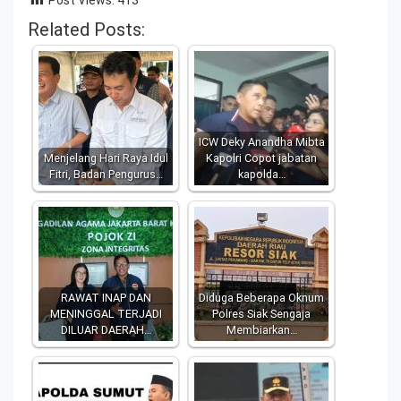
Related Posts:
ICW Deky Anandha Mibta
Menjelang Hari Raya Idul
Kapolri Copot jabatan
Fitri, Badan Pengurus…
kapolda…
RAWAT INAP DAN
Diduga Beberapa Oknum
MENINGGAL TERJADI
Polres Siak Sengaja
DILUAR DAERAH…
Membiarkan…