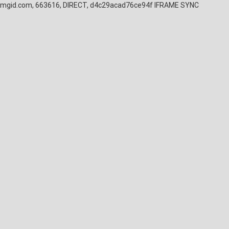
mgid.com, 663616, DIRECT, d4c29acad76ce94f
IFRAME SYNC