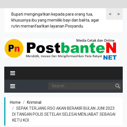
<
>
emak
Bupati mengingatkan kepada para orang tua,
Kuasa tergug
khususnya ibu yang memiliki bayi dan balita, agar
leter C Desa
rutin memanfaatkan layanan Posyandu.
tanah Jasir.
Home
Kriminal
SEPAK TERJANG RSO AKAN BERAKIR BULAN JUNI 2023
DI TANGAN POLIS SETELAH SELESAI MENJABAT SEBAGAI
KETU KOI.