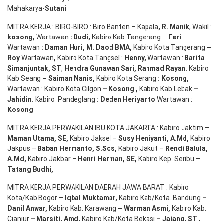
Mahakarya-
Sutani
MITRA KERJA : BIRO-BIRO : Biro Banten – Kapala
,
R. Manik
, Wakil :
kosong
,
Wartawan
:
Budi
,
Kabiro Kab Tangerang
–
Feri
Wartawan
:
Daman Huri, M. Daod BMA,
Kabiro Kota Tangerang
–
Roy
Wartawan
,
Kabiro Kota Tangsel :
Henny
,
Wartawan :
Barita
Simanjuntak, ST
,
Hendra
Gunawan
Sari
,
Rahmad Rayan
.
Kabiro
Kab Seang
–
Saiman Nanis
,
Kabiro Kota Serang
:
Kosong
,
Wartawan : Kabiro Kota Cilgon
–
Kosong
,
Kabiro Kab Lebak
–
Jahidin
.
Kabiro Pandeglang
: Deden
Heriyanto
Wartawan :
Kosong
MITRA KERJA PERWAKILAN IBU KOTA JAKARTA : Kabiro Jaktim –
Maman Utama, SE
,
Kabiro Jaksel –
Susy Heniyanti, A.Md
,
Kabiro
Jakpus –
Baban Hermanto, S.Sos
,
Kabiro Jakut –
Rendi
Balula
,
A.Md
,
Kabiro Jakbar –
Henri Herman, SE
,
Kabiro Kep. Seribu –
Tatang Budhi
,
MITRA KERJA PERWAKILAN DAERAH JAWA BARAT : Kabiro
Kota/Kab Bogor –
Iqbal
Muktamar
,
Kabiro Kab/Kota. Bandung
–
Danil Anwar
,
Kabiro Kab. Karawang
–
Warman Asmi
,
Kabiro Kab.
Cianjur
–
Marsiti
,
Amd
,
Kabiro Kab/Kota Bekasi
– Jajang
, ST
,