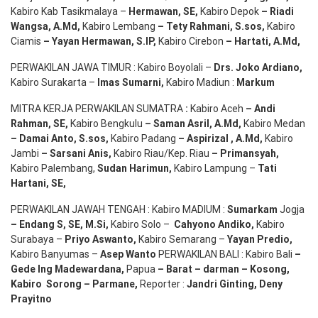
Kabiro Kab Tasikmalaya –
Hermawan
, SE,
Kabiro Depok
– Riadi
Wangsa
,
A.Md
,
Kabiro Lembang
– Tety Rahmani
, S.sos,
Kabiro
Ciamis
– Yayan Hermawan
, S.IP,
Kabiro Cirebon
–
Hartati
,
A.Md
,
PERWAKILAN JAWA TIMUR : Kabiro Boyolali –
Drs.
Joko
Ardiano
,
Kabiro Surakarta –
Imas
Sumarni
,
Kabiro Madiun :
Markum
MITRA KERJA PERWAKILAN SUMATRA
:
Kabiro Aceh
– Andi
Rahman, SE
,
Kabiro Bengkulu
– Saman Asril
,
A.Md
,
Kabiro Medan
– Damai Anto
, S.sos,
Kabiro Padang
– Aspirizal
,
A.Md
,
Kabiro
Jambi
– Sarsani Anis
,
Kabiro Riau/Kep. Riau
– Primansyah
,
Kabiro Palembang,
Sudan
Harimun
,
Kabiro Lampung –
Tati
Hartani, SE
,
PERWAKILAN JAWAH TENGAH : Kabiro MADIUM :
Sumarkam
Jogja
–
Endang
S, SE,
M.Si
,
Kabiro Solo –
Cahyono
Andiko
,
Kabiro
Surabaya –
Priyo
Aswanto
,
Kabiro Semarang –
Yayan
Predio
,
Kabiro Banyumas –
Asep
Wanto
PERWAKILAN BALI : Kabiro Bali
–
Gede
Ing
Madewardana
,
Papua
– Barat –
darman
–
Kosong
,
Kabiro
Sorong
–
Parmane
,
Reporter :
Jandri Ginting, Deny
Prayitno