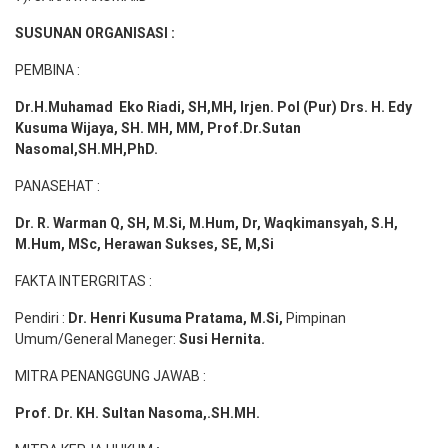
SUSUNAN ORGANISASI :
PEMBINA :
Dr.H.Muhamad
Eko
Riadi
, SH,MH
, Irjen. Pol (Pur) Drs. H. Edy
Kusuma Wijaya, SH. MH,
MM, Prof
.
Dr.Sutan
Nasomal,SH.MH,PhD.
PANASEHAT :
Dr. R. Warman Q, SH, M.Si, M.Hum
,
Dr, Waqkimansyah, S.H,
M.Hum, MSc
,
Herawan Sukses, SE, M,Si
FAKTA INTERGRITAS :
Pendiri :
Dr. Henri
Kusuma
Pratama, M.Si
,
Pimpinan
Umum/General Maneger:
Susi
Hernita.
MITRA PENANGGUNG JAWAB :
Prof. Dr. KH. Sultan Nasoma,.SH.MH.