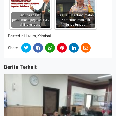
Diduga ada isu
Kasus FB tentang matan
penerimaan pegawai P3K
Kementan masih di
di lingkungan…
tunda-tunda…
Posted in
Hukum
,
Kriminal
Share:
Berita Terkait