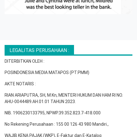
LEGALITAS PERUSAHAAN :
DITERBITKAN OLEH :
POSINDONESIA MEDIA MATAPOS (PT.PMM)
AKTE NOTARIS :
RIAN ARIAPUTRA, SH, M.Kn, MENTERI HUKUM DAN HAM RI NO.
AHU-0044489.AH.01.01 TAHUN 2023.
NIB. 1906230133795, NPWP.39.352.823.7-418.000
No Rekening Perusahaan : 155 00 126 43 980 Mandiri.,
WAJIB KENA PAJAK (WKP), E-Faktur dan E-Katalog