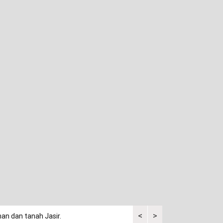
<
>
an dan tanah Jasir.
Dalam drama korea, anjing ju