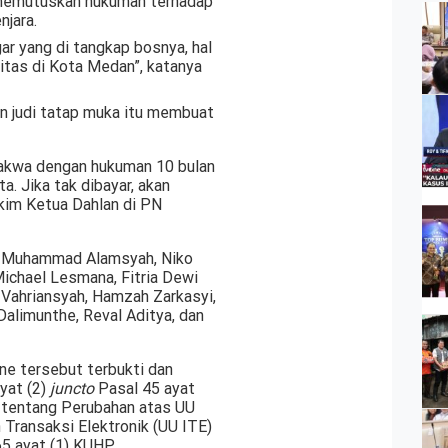
 memutuskan hukuman terhadap
njara.
gar yang di tangkap bosnya, hal
litas di Kota Medan”, katanya
n judi tatap muka itu membuat
dakwa dengan hukuman 10 bulan
. Jika tak dibayar, akan
akim Ketua Dahlan di PN
n, Muhammad Alamsyah, Niko
 Michael Lesmana, Fitria Dewi
, Vahriansyah, Hamzah Zarkasyi,
Dalimunthe, Reval Aditya, dan
ine tersebut terbukti dan
yat (2)
juncto
Pasal 45 ayat
 tentang Perubahan atas UU
Transaksi Elektronik (UU ITE)
65 ayat (1) KUHP.