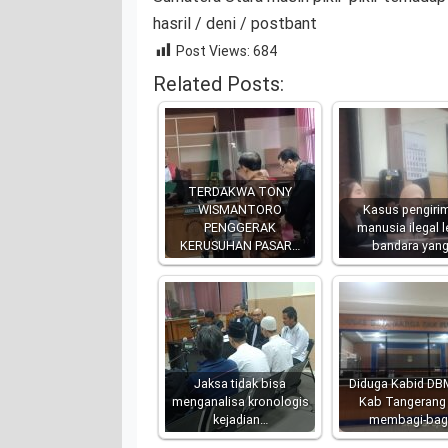
hasril / deni / postbant
Post Views:
684
Related Posts:
TERDAKWA TONY
WISMANTORO
Kasus pengiri
PENGGERAK
manusia ilegal 
KERUSUHAN PASAR…
bandara yan
Jaksa tidak bisa
Diduga Kabid DB
menganalisa kronologis
Kab Tangerang
kejadian…
membagi-bag