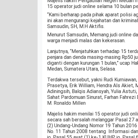
Majelis hakim Pengadilan Negeri Medan
15 operator judi online selama 10 bulan pe
“Kami berharap pada pihak aparat polisi a
ini akan mengurangi kejahatan dan krimina
Samsudin, SH, M.H Aktifis.
Menurut Samsudin, Memang judi online da
warga menjadi malas dan kekerasan.
Lanjutnya, “Menjatuhkan terhadap 15 ter
penjara dan denda masing-masing Rp50 juta
diganti dengan kurungan 1 bulan,” ucap H
Medan, Sumatera Utara, Selasa.
Terdakwa tersebut, yakni Rudi Kurniawa
Prasetya, Erik William, Hendra Als Akiet,
Adiningsih, Balqis Adiansyah, Yulia Astuti
Sahat Pardomuan Sinurat, Farhan Fahrezi 
M. Ronaldo Millen
Majelis hakim menilai 15 operator judi onl
secara sah bersalah melanggar Pasal 27 a
(2) Undang-Undang Nomor 19 Tahun 2016
No. 11 Tahun 2008 tentang Informasi dan 
jo. Pasal 55 ayat (1) ke-1 KUHP jo. Pasal 