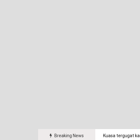
angan Indonesia (PPI) Curug, dan Politeknik
Breaking News
Kuasa tergugat ka