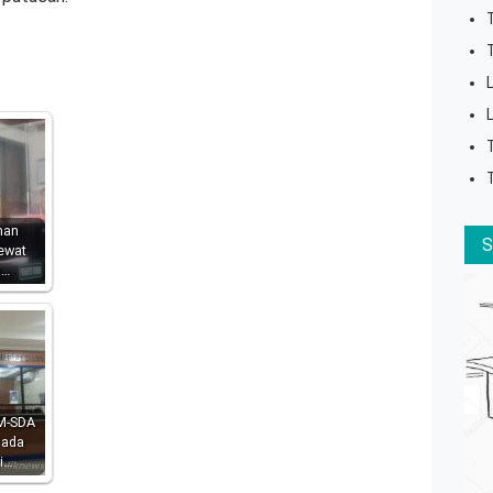
man
lewat
g…
M-SDA
 ada
i…