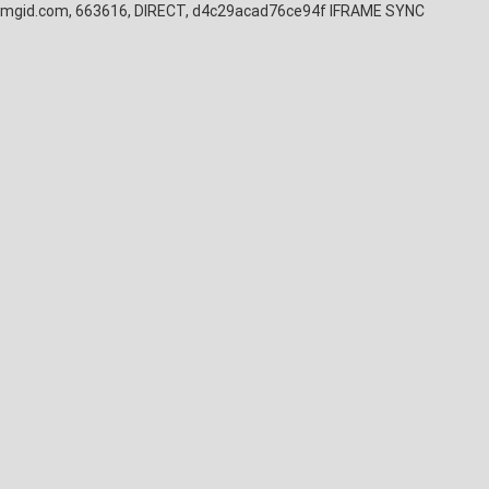
mgid.com, 663616, DIRECT, d4c29acad76ce94f
IFRAME SYNC