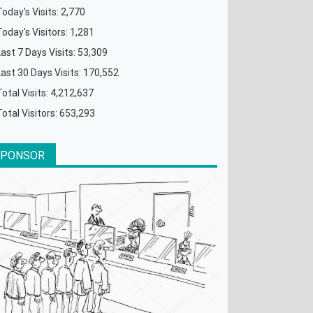
Today's Visits:
2,770
Today's Visitors:
1,281
Last 7 Days Visits:
53,309
Last 30 Days Visits:
170,552
Total Visits:
4,212,637
Total Visitors:
653,293
SPONSOR