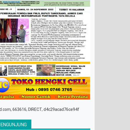
d.com, 663616, DIRECT, d4c29acad76ce94f
PENGUNJUNG