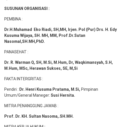
SUSUNAN ORGANISASI :
PEMBINA :
Dr.H.Muhamad
Eko
Riadi
, SH,MH
, Irjen. Pol (Pur) Drs. H. Edy
Kusuma Wijaya, SH. MH,
MM, Prof
.
Dr.Sutan
Nasomal,SH.MH,PhD.
PANASEHAT :
Dr. R. Warman Q, SH, M.Si, M.Hum
,
Dr, Waqkimansyah, S.H,
M.Hum, MSc
,
Herawan Sukses, SE, M,Si
FAKTA INTERGRITAS :
Pendiri :
Dr. Henri
Kusuma
Pratama, M.Si
,
Pimpinan
Umum/General Maneger:
Susi
Hernita.
MITRA PENANGGUNG JAWAB :
Prof. Dr. KH. Sultan Nasoma,.SH.MH.
MITRA KERJA HUKUM
: