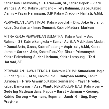
Kabiro Kab Tasikmalaya –
Hermawan
, SE,
Kabiro Depok
– Riadi
Wangsa
,
A.Md
,
Kabiro Lembang
– Tety Rahmani
, S.sos,
Kabiro
Ciamis
– Yayan Hermawan
, S.IP,
Kabiro Cirebon
–
Hartati
,
A.Md
,
PERWAKILAN JAWA TIMUR : Kabiro Boyolali –
Drs.
Joko
Ardiano
,
Kabiro Surakarta –
Imas
Sumarni
,
Kabiro Madiun :
Markum
MITRA KERJA PERWAKILAN SUMATRA
:
Kabiro Aceh
– Andi
Rahman, SE
,
Kabiro Bengkulu
– Saman Asril
,
A.Md
,
Kabiro Medan
– Damai Anto
, S.sos,
Kabiro Padang
– Aspirizal
,
A.Md
,
Kabiro
Jambi
– Sarsani Anis
,
Kabiro Riau/Kep. Riau
– Primansyah
,
Kabiro Palembang,
Sudan
Harimun
,
Kabiro Lampung –
Tati
Hartani, SE
,
PERWAKILAN JAWAH TENGAH : Kabiro MADIUM :
Sumarkam
Jogja
–
Endang
S, SE,
M.Si
,
Kabiro Solo –
Cahyono
Andiko
,
Kabiro
Surabaya –
Priyo
Aswanto
,
Kabiro Semarang –
Yayan
Predio
,
Kabiro Banyumas –
Asep
Wanto
PERWAKILAN BALI : Kabiro Bali
–
Gede
Ing
Madewardana
,
Papua
– Barat –
darman
–
Kosong
,
Kabiro
Sorong
–
Parmane
,
Reporter :
Jandri Ginting, Deny
Prayitno