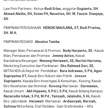
Law Firm Partners
:
Ketua
-Rudi
Erlan
,
anggota
-Sugianto
, SH.
Ahmad
Abidin
, SH,
Sutan
FH,
Nasation
, SH. M.
Fauzie
Dianjaya
,
SH
PIMPINAN PERUSAHAAN :
HENGKI MAULANA,.ST
, Budi
Pr
iatna
,
SH
. M.H
,
PIMPINAN REDAKSI :
Absalon Tamba
Manager Iklan, Pemasaran & Promosi :
Budy Haryanto, SE
, Kasub
Iklan, Pemasaran dan Promosi :
Jemmy Anton
,
Kasub
Bandahara/Keuangan :
Neneng
Heriawati
, SE,
Nurtini
Harisma
,
Merketing Executive dan Periklanan :
Eko
Rahmad Suri
,
SE,
MITRA KERJA Reporter Pendidikan :
Bara
Indrawan
,
S.Pd
,
Agus
Supriyatna
.
ST
,
Kasub Biro Hukum dan Politik :
Jonson
S
upriyanto
.
Kepala Biro Investigasi & Konsultasi , Kosong, Kasub
Biro Kesehatan dan Kriminal
:
Kosong
Wartawan
:
Darmawan
,
Kasub Umum
:
Akh Hujaemi, S.Pd.I, S.Pd
,
Kasub Bidang Kampus :
Nazarudin
Ishak
,
S.Pd
,
M.Pd
,
Yansyah
,
Jalaludin
,
S.Hi
,
Kasub
Biro Jabotabek :
Herawati
Wartawan :
Ardiansyah
,
Nursiah
,
Suti
s
na
Mitra Kerja, Staf Redaksi : Sain Grafindosika – Alfa