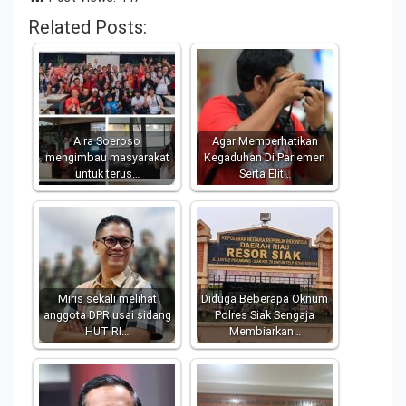
Related Posts:
Aira Soeroso
Agar Memperhatikan
mengimbau masyarakat
Kegaduhan Di Parlemen
untuk terus…
Serta Elit…
Miris sekali melihat
Diduga Beberapa Oknum
anggota DPR usai sidang
Polres Siak Sengaja
HUT RI…
Membiarkan…