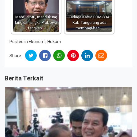
Mahfud MD, mendukung
Diduga Kabid DBM-SDA
langkah-langka Prabowo
Kab Tangerang ada
tangkap…
membagi-bagi…
Posted in
Ekonomi
,
Hukum
Share:
Berita Terkait