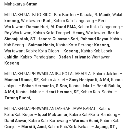
Mahakarya-
Sutani
MITRA KERJA : BIRO-BIRO : Biro Banten – Kapala
,
R. Manik
, Wakil :
kosong
,
Wartawan
:
Budi
,
Kabiro Kab Tangerang
–
Feri
Wartawan
:
Daman Huri, M. Daod BMA,
Kabiro Kota Tangerang
–
Roy
Wartawan
,
Kabiro Kota Tangsel :
Henny
,
Wartawan :
Barita
Simanjuntak, ST
,
Hendra
Gunawan
Sari
,
Rahmad Rayan
.
Kabiro
Kab Seang
–
Saiman Nanis
,
Kabiro Kota Serang
:
Kosong
,
Wartawan : Kabiro Kota Cilgon
–
Kosong
,
Kabiro Kab Lebak
–
Jahidin
.
Kabiro Pandeglang
: Deden
Heriyanto
Wartawan :
Kosong
MITRA KERJA PERWAKILAN IBU KOTA JAKARTA : Kabiro Jaktim –
Maman Utama, SE
,
Kabiro Jaksel –
Susy Heniyanti, A.Md
,
Kabiro
Jakpus –
Baban Hermanto, S.Sos
,
Kabiro Jakut –
Rendi
Balula
,
A.Md
,
Kabiro Jakbar –
Henri Herman, SE
,
Kabiro Kep. Seribu –
Tatang Budhi
,
MITRA KERJA PERWAKILAN DAERAH JAWA BARAT : Kabiro
Kota/Kab Bogor –
Iqbal
Muktamar
,
Kabiro Kab/Kota. Bandung
–
Danil Anwar
,
Kabiro Kab. Karawang
–
Warman Asmi
,
Kabiro Kab.
Cianjur
–
Marsiti
,
Amd
,
Kabiro Kab/Kota Bekasi
– Jajang
, ST
,