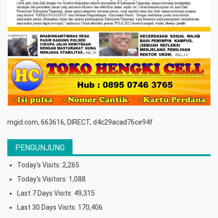
mgid.com, 663616, DIRECT, d4c29acad76ce94f
PENGUNJUNG
Today's Visits:
2,265
Today's Visitors:
1,088
Last 7 Days Visits:
49,315
Last 30 Days Visits:
170,406