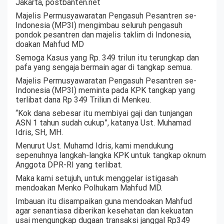
Jakarta, postbanten.net
Majelis Permusyawaratan Pengasuh Pesantren se-
Indonesia (MP3I) mengimbau seluruh pengasuh
pondok pesantren dan majelis taklim di Indonesia,
doakan Mahfud MD
Semoga Kasus yang Rp. 349 trilun itu terungkap dan
pafa yang sengaja bermain agar di tangkap semua.
Majelis Permusyawaratan Pengasuh Pesantren se-
Indonesia (MP3I) meminta pada KPK tangkap yang
terlibat dana Rp 349 Triliun di Menkeu.
“Kok dana sebesar itu membiyai gaji dan tunjangan
ASN 1 tahun sudah cukup”, katanya Ust. Muhamad
Idris, SH, MH.
Menurut Ust. Muhamd Idris, kami mendukung
sepenuhnya langkah-langka KPK untuk tangkap oknum
Anggota DPR-RI yang terlibat.
Maka kami setujuh, untuk menggelar istigasah
mendoakan Menko Polhukam Mahfud MD.
Imbauan itu disampaikan guna mendoakan Mahfud
agar senantiasa diberikan kesehatan dan kekuatan
usai mengungkap dugaan transaksi janggal Rp349