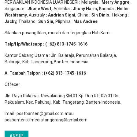
PERWAKILAN INDONESIA LUAR NEGERI
:
Melaysia
: Merry
Anggre
,
Singapure
:
Jhone
West,
Amerika
:
Jhony
Harm,
Kanada
: Hellen
Warbisamy
,
Australy
:
Andrian
Signi
,
China
: Sin
Dinis
.
Hokong :
Jacky,
Thailand :
Sun Sin,
Pliphina :
Mas Andree
Silahkan pasang Iklan, murah dan terjangkau Hub Kami :
Telp/Hp/Whatsapp : (+62) 813-1745-1616
Kantor Cabang Utama : Jln. Balaraja, Perumahan Balaraja,
Balaraja, Kab Tangerang, Banten-Indonesia
A. Tambah Telpon : (+62) 813-1745-1616
Offece :
Jln. Raya Pakuhaji-Rawakidang KM.01 Kp. Duri RT. 02/01 Ds.
Pakualam, Kec. Pakuhaji, Kab. Tangerang, Banten-Indonesia.
Imail : postbanten@gmail.com atau
posbantenjktmediatangerang@gmail.com
ARSIP