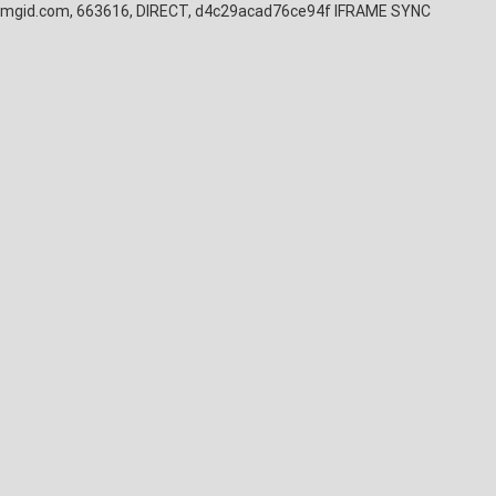
mgid.com, 663616, DIRECT, d4c29acad76ce94f
IFRAME SYNC