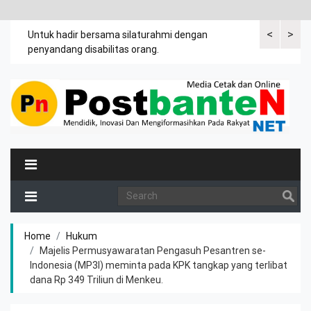
<
>
an
Untuk hadir bersama silaturahmi dengan
Bupati mengi
penyandang disabilitas orang.
khususnya ibu
rutin meman
Home
Hukum
Majelis Permusyawaratan Pengasuh Pesantren se-
Indonesia (MP3I) meminta pada KPK tangkap yang terlibat
dana Rp 349 Triliun di Menkeu.