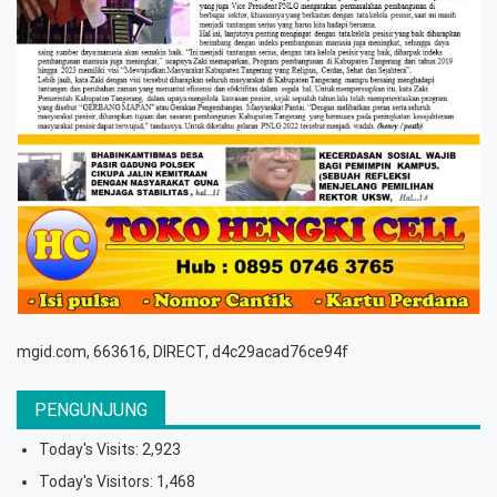
mgid.com, 663616, DIRECT, d4c29acad76ce94f
PENGUNJUNG
Today's Visits:
2,923
Today's Visitors:
1,468