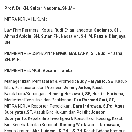
Prof. Dr. KH. Sultan Nasoma,.SH.MH.
MITRA KERJA HUKUM
:
Law Firm Partners
:
Ketua
-Rudi
Erlan
,
anggota
-Sugianto
, SH.
Ahmad
Abidin
, SH,
Sutan
FH,
Nasation
, SH. M.
Fauzie
Dianjaya
,
SH
PIMPINAN PERUSAHAAN :
HENGKI MAULANA,.ST
, Budi
Pr
iatna
,
SH
. M.H
,
PIMPINAN REDAKSI :
Absalon Tamba
Manager Iklan, Pemasaran & Promosi :
Budy Haryanto, SE
, Kasub
Iklan, Pemasaran dan Promosi :
Jemmy Anton
,
Kasub
Bandahara/Keuangan :
Neneng
Heriawati
, SE,
Nurtini
Harisma
,
Merketing Executive dan Periklanan :
Eko
Rahmad Suri
,
SE,
MITRA KERJA Reporter Pendidikan :
Bara
Indrawan
,
S.Pd
,
Agus
Supriyatna
.
ST
,
Kasub Biro Hukum dan Politik :
Jonson
S
upriyanto
.
Kepala Biro Investigasi & Konsultasi , Kosong, Kasub
Biro Kesehatan dan Kriminal
:
Kosong
Wartawan
:
Darmawan
,
Kasub Umum
:
Akh Hujaemi, S.Pd.I, S.Pd
,
Kasub Bidang Kampus :