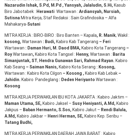
Nazarudin
Ishak
,
S.Pd
,
M.Pd
,
Yansyah
,
Jalaludin
,
S.Hi
,
Kasub
Biro Jabotabek :
Herawati
Wartawan :
Ardiansyah
,
Nursiah
,
Suti
s
na
Mitra Kerja, Staf Redaksi : Sain Grafindosika – Alfa
Mahakarya-
Sutani
MITRA KERJA : BIRO-BIRO : Biro Banten – Kapala
,
R. Manik
, Wakil :
kosong
,
Wartawan
:
Budi
,
Kabiro Kab Tangerang
–
Feri
Wartawan
:
Daman Huri, M. Daod BMA,
Kabiro Kota Tangerang
–
Roy
Wartawan
,
Kabiro Kota Tangsel :
Henny
,
Wartawan :
Barita
Simanjuntak, ST
,
Hendra
Gunawan
Sari
,
Rahmad Rayan
.
Kabiro
Kab Seang
–
Saiman Nanis
,
Kabiro Kota Serang
:
Kosong
,
Wartawan : Kabiro Kota Cilgon
–
Kosong
,
Kabiro Kab Lebak
–
Jahidin
.
Kabiro Pandeglang
: Deden
Heriyanto
Wartawan :
Kosong
MITRA KERJA PERWAKILAN IBU KOTA JAKARTA : Kabiro Jaktim –
Maman Utama, SE
,
Kabiro Jaksel –
Susy Heniyanti, A.Md
,
Kabiro
Jakpus –
Baban Hermanto, S.Sos
,
Kabiro Jakut –
Rendi
Balula
,
A.Md
,
Kabiro Jakbar –
Henri Herman, SE
,
Kabiro Kep. Seribu –
Tatang Budhi
,
MITRA KERJA PERWAKILAN DAERAH JAWA BARAT : Kabiro