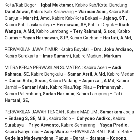
Kota/Kab Bogor –
Iqbal
Muktamar
,
Kabiro Kab/Kota. Bandung
–
Danil Anwar
,
Kabiro Kab. Karawang
–
Warman Asmi
,
Kabiro Kab.
Cianjur
–
Marsiti
,
Amd
,
Kabiro Kab/Kota Bekasi
– Jajang
, ST
,
Kabiro Kab Tasikmalaya –
Hermawan
, SE,
Kabiro Depok
– Riadi
Wangsa
,
A.Md
,
Kabiro Lembang
– Tety Rahmani
, S.sos,
Kabiro
Ciamis
– Yayan Hermawan
, S.IP,
Kabiro Cirebon
–
Hartati
,
A.Md
,
PERWAKILAN JAWA TIMUR : Kabiro Boyolali –
Drs.
Joko
Ardiano
,
Kabiro Surakarta –
Imas
Sumarni
,
Kabiro Madiun :
Markum
MITRA KERJA PERWAKILAN SUMATRA
:
Kabiro Aceh
– Andi
Rahman, SE
,
Kabiro Bengkulu
– Saman Asril
,
A.Md
,
Kabiro Medan
– Damai Anto
, S.sos,
Kabiro Padang
– Aspirizal
,
A.Md
,
Kabiro
Jambi
– Sarsani Anis
,
Kabiro Riau/Kep. Riau
– Primansyah
,
Kabiro Palembang,
Sudan
Harimun
,
Kabiro Lampung –
Tati
Hartani, SE
,
PERWAKILAN JAWAH TENGAH : Kabiro MADIUM :
Sumarkam
Jogja
–
Endang
S, SE,
M.Si
,
Kabiro Solo –
Cahyono
Andiko
,
Kabiro
Surabaya –
Priyo
Aswanto
,
Kabiro Semarang –
Yayan
Predio
,
Kabiro Banyumas –
Asep
Wanto
PERWAKILAN BALI : Kabiro Bali
–
Gede
Ing
Madewardana
,
Papua
– Barat –
darman
–
Kosong
,