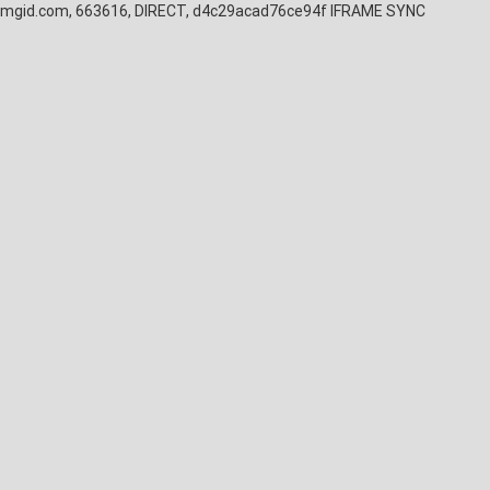
mgid.com, 663616, DIRECT, d4c29acad76ce94f
IFRAME SYNC