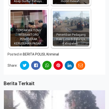
Asep Guntur Rahayu…
mobil mewah…
TERDAKWA TONY
WISMANTORO
Penertiban Pedagang
PENGGERAK
Kaki Lima di Balaraja,
KERUSUHAN PASAR…
Kabupaten…
Posted in
BERITA POLISI
,
Kriminal
Share:
Berita Terkait