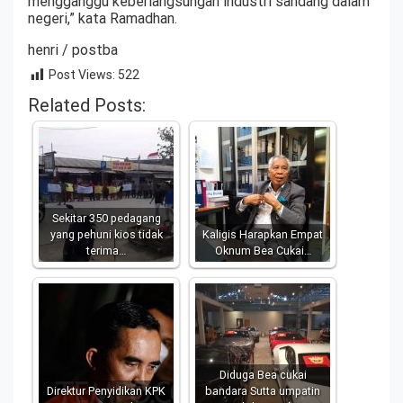
mengganggu keberlangsungan industri sandang dalam
negeri,” kata Ramadhan.
henri / postba
Post Views:
522
Related Posts:
Sekitar 350 pedagang
yang pehuni kios tidak
Kaligis Harapkan Empat
terima…
Oknum Bea Cukai…
Diduga Bea cukai
Direktur Penyidikan KPK
bandara Sutta umpatin