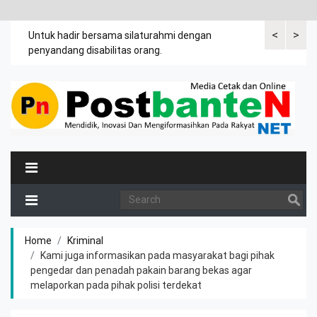
<
>
an
Untuk hadir bersama silaturahmi dengan
Bupati mengi
penyandang disabilitas orang.
khususnya ibu
rutin meman
Home
Kriminal
Kami juga informasikan pada masyarakat bagi pihak
pengedar dan penadah pakain barang bekas agar
melaporkan pada pihak polisi terdekat