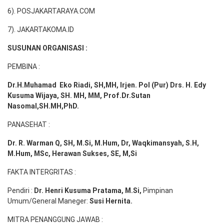
6). POSJAKARTARAYA.COM
7). JAKARTAKOMA.ID
SUSUNAN ORGANISASI :
PEMBINA :
Dr.H.Muhamad
Eko
Riadi
, SH,MH
, Irjen. Pol (Pur) Drs. H. Edy
Kusuma Wijaya, SH. MH,
MM, Prof
.
Dr.Sutan
Nasomal,SH.MH,PhD.
PANASEHAT :
Dr. R. Warman Q, SH, M.Si, M.Hum
,
Dr, Waqkimansyah, S.H,
M.Hum, MSc
,
Herawan Sukses, SE, M,Si
FAKTA INTERGRITAS :
Pendiri :
Dr. Henri
Kusuma
Pratama, M.Si
,
Pimpinan
Umum/General Maneger:
Susi
Hernita.
MITRA PENANGGUNG JAWAB :