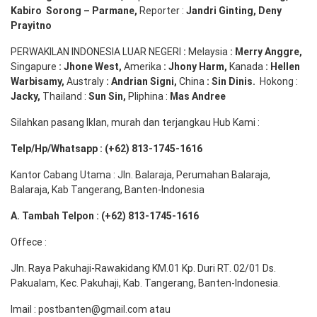
Kabiro
Sorong
–
Parmane
,
Reporter :
Jandri Ginting, Deny
Prayitno
PERWAKILAN INDONESIA LUAR NEGERI
:
Melaysia
: Merry
Anggre
,
Singapure
:
Jhone
West,
Amerika
:
Jhony
Harm,
Kanada
: Hellen
Warbisamy
,
Australy
:
Andrian
Signi
,
China
: Sin
Dinis
.
Hokong :
Jacky,
Thailand :
Sun Sin,
Pliphina :
Mas Andree
Silahkan pasang Iklan, murah dan terjangkau Hub Kami :
Telp/Hp/Whatsapp : (+62) 813-1745-1616
Kantor Cabang Utama : Jln. Balaraja, Perumahan Balaraja,
Balaraja, Kab Tangerang, Banten-Indonesia
A. Tambah Telpon : (+62) 813-1745-1616
Offece :
Jln. Raya Pakuhaji-Rawakidang KM.01 Kp. Duri RT. 02/01 Ds.
Pakualam, Kec. Pakuhaji, Kab. Tangerang, Banten-Indonesia.
Imail : postbanten@gmail.com atau